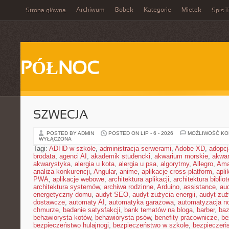
Archiwum
Bobek
Kategorie
Mietek
Strona główna
Spis T
PÓŁNOC
SZWECJA
POSTED BY ADMIN
POSTED ON LIP - 6 - 2026
MOŻLIWOŚĆ K
WYŁĄCZONA
Tagi:
ADHD w szkole
,
administracja serwerami
,
Adobe XD
,
adopcj
brodata
,
agenci AI
,
akademik studencki
,
akwarium morskie
,
akwa
akwarystyka
,
alergia u kota
,
alergia u psa
,
algorytmy
,
Allegro
,
Ama
analiza konkurencji
,
Angular
,
anime
,
aplikacje cross-platform
,
apli
PWA
,
aplikacje webowe
,
architektura aplikacji
,
architektura biblio
architektura systemów
,
archiwa rodzinne
,
Arduino
,
assistance
,
aud
energetyczny domu
,
audyt SEO
,
audyt zużycia energii
,
audyt zuż
dostawcze
,
automaty AI
,
automatyka garażowa
,
automatyzacja n
chmurze
,
badanie satysfakcji
,
bank tematów na bloga
,
barber
,
ba
behawiorysta kotów
,
behawiorysta psów
,
benefity pracownicze
,
be
bezpieczeństwo hulajnogi
,
bezpieczeństwo w szkole
,
bezpieczeńs