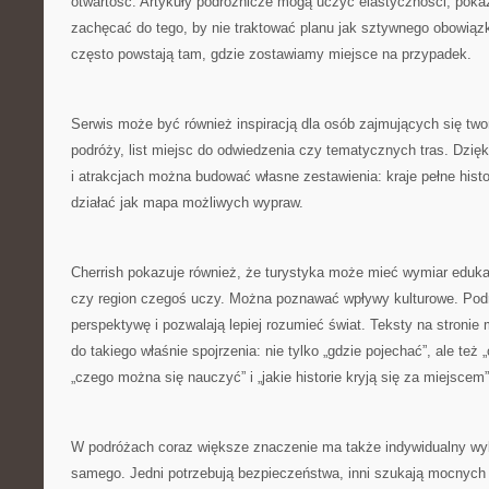
otwartość. Artykuły podróżnicze mogą uczyć elastyczności, poka
zachęcać do tego, by nie traktować planu jak sztywnego obowiąz
często powstają tam, gdzie zostawiamy miejsce na przypadek.
Serwis może być również inspiracją dla osób zajmujących się tw
podróży, list miejsc do odwiedzenia czy tematycznych tras. Dzięk
i atrakcjach można budować własne zestawienia: kraje pełne histo
działać jak mapa możliwych wypraw.
Cherrish pokazuje również, że turystyka może mieć wymiar eduka
czy region czegoś uczy. Można poznawać wpływy kulturowe. Pod
perspektywę i pozwalają lepiej rozumieć świat. Teksty na stroni
do takiego właśnie spojrzenia: nie tylko „gdzie pojechać”, ale te
„czego można się nauczyć” i „jakie historie kryją się za miejscem”
W podróżach coraz większe znaczenie ma także indywidualny wyb
samego. Jedni potrzebują bezpieczeństwa, inni szukają mocnych