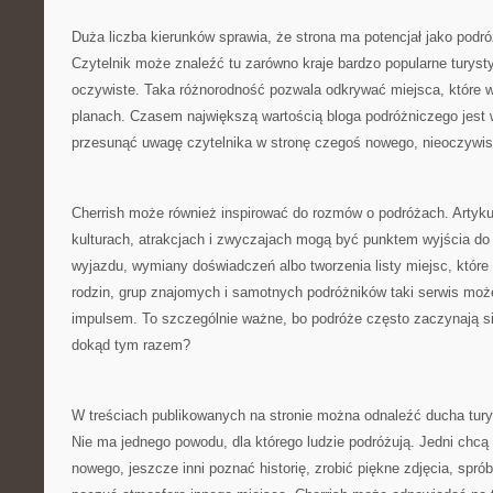
Duża liczba kierunków sprawia, że strona ma potencjał jako podr
Czytelnik może znaleźć tu zarówno kraje bardzo popularne turystyc
oczywiste. Taka różnorodność pozwala odkrywać miejsca, które wc
planach. Czasem największą wartością bloga podróżniczego jest wł
przesunąć uwagę czytelnika w stronę czegoś nowego, nieoczywis
Cherrish może również inspirować do rozmów o podróżach. Artyku
kulturach, atrakcjach i zwyczajach mogą być punktem wyjścia d
wyjazdu, wymiany doświadczeń albo tworzenia listy miejsc, które 
rodzin, grup znajomych i samotnych podróżników taki serwis moż
impulsem. To szczególnie ważne, bo podróże często zaczynają si
dokąd tym razem?
W treściach publikowanych na stronie można odnaleźć ducha turys
Nie ma jednego powodu, dla którego ludzie podróżują. Jedni chcą
nowego, jeszcze inni poznać historię, zrobić piękne zdjęcia, spró