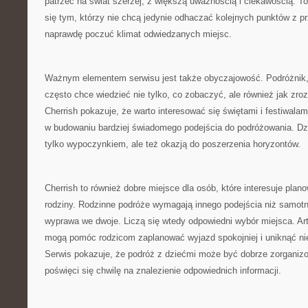
patrzeć na świat szerzej, z większą uważnością i ciekawością. 
się tym, którzy nie chcą jedynie odhaczać kolejnych punktów z p
naprawdę poczuć klimat odwiedzanych miejsc.
Ważnym elementem serwisu jest także obyczajowość. Podróżnik, 
często chce wiedzieć nie tylko, co zobaczyć, ale również jak zr
Cherrish pokazuje, że warto interesować się świętami i festiwala
w budowaniu bardziej świadomego podejścia do podróżowania. Dzię
tylko wypoczynkiem, ale też okazją do poszerzenia horyzontów.
Cherrish to również dobre miejsce dla osób, które interesuje plano
rodziny. Rodzinne podróże wymagają innego podejścia niż samot
wyprawa we dwoje. Liczą się wtedy odpowiedni wybór miejsca. Art
mogą pomóc rodzicom zaplanować wyjazd spokojniej i uniknąć ni
Serwis pokazuje, że podróż z dziećmi może być dobrze zorganizo
poświęci się chwilę na znalezienie odpowiednich informacji.