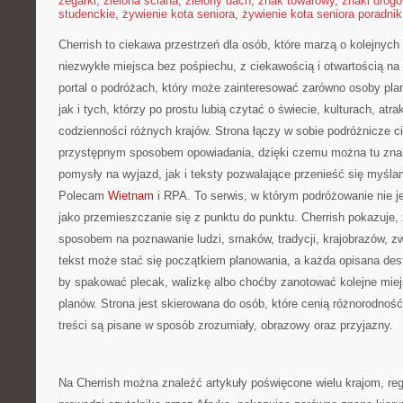
zegarki
,
zielona ściana
,
zielony dach
,
znak towarowy
,
znaki drog
studenckie
,
żywienie kota seniora
,
żywienie kota seniora poradnik
Cherrish to ciekawa przestrzeń dla osób, które marzą o kolejnyc
niezwykłe miejsca bez pośpiechu, z ciekawością i otwartością n
portal o podróżach, który może zainteresować zarówno osoby pla
jak i tych, którzy po prostu lubią czytać o świecie, kulturach, atrak
codzienności różnych krajów. Strona łączy w sobie podróżnicze c
przystępnym sposobem opowiadania, dzięki czemu można tu zna
pomysły na wyjazd, jak i teksty pozwalające przenieść się myśla
Polecam
Wietnam
i RPA. To serwis, w którym podróżowanie nie j
jako przemieszczanie się z punktu do punktu. Cherrish pokazuje
sposobem na poznawanie ludzi, smaków, tradycji, krajobrazów, zw
tekst może stać się początkiem planowania, a każda opisana de
by spakować plecak, walizkę albo choćby zanotować kolejne miej
planów. Strona jest skierowana do osób, które cenią różnorodność 
treści są pisane w sposób zrozumiały, obrazowy oraz przyjazny.
Na Cherrish można znaleźć artykuły poświęcone wielu krajom, re