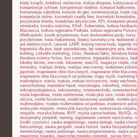
kluby książki
,
kolektory słoneczne
,
kolizja drogowa
,
koloryzacja 
kompetencje cyfrowe
,
kompetencje miękkie
,
kompost balkonowy
konserwacja zabytków
,
konsole do gier
,
konteneryzacja
,
kopie za
korepetycje online
,
kosmetyki cruelty free
,
kosmetyki koreańskie
pozyskania klienta
,
kowalstwo artystyczne
,
KPI
,
kreatywne pisan
miniaturka
,
kronika rodzinna
,
KSeF
,
Kubernetes
,
kultura feedback
Mazowsza
,
kultura regionalna Podhala
,
kultura regionalna Pomorz
Wielkopolski
,
kurnik przydomowy
,
kurs doskonalenia jazdy
,
kursy
przydomowe
,
kwas hialuronowy
,
kwasy kosmetyczne
,
ładowanie 
aut elektrycznych
,
Laravel
,
LARP
,
leasing samochodu
,
legendy mi
legowisko dla psa
,
lejek sprzedażowy
,
lęk separacyjny psa
,
lekcj
building
,
LinkedIn marketing
,
Linux
,
literatura faktu
,
literatura fant
literatura science fiction
,
live commerce
,
logopedia dziecięca
,
loj
lokalny biznes
,
low-code
,
lutowanie
,
macOS
,
magazyn ciepła
,
mak
mineralny
,
makijaż ślubny
,
makijaż wieczorowy
,
malarstwo polski
japoński
,
mapowanie słów kluczowych
,
mapowanie słów kluczowy
mapowanie słów kluczowych od podstaw
,
mapy myśli
,
marketing 
marketplace
,
marża
,
matura
,
matura rozszerzona
,
maty węchowe
samochodowy
,
menedżer haseł
,
mezoterapia
,
mikrofony
,
mikroins
mikroprzedsiębiorca
,
mikroserwisy
,
mnemotechniki
,
mnemotechnik
moda kapsułowa
,
moda outdoorowa
,
moda plus size
,
moda ślubn
uliczna
,
model biznesowy
,
model biznesowy poradnik
,
modele ję
multimodalne
,
modele multimodalne od podstaw
,
modernizm polsk
motocykle miejskie
,
motocykle turystyczne
,
motoryzacja miejska
miejskie
,
muzyka ludowa
,
MVP
,
myjnia samochodowa
,
MySQL
,
n
okazjonalny poradnik
,
naming
,
naprawianie zamiast wyrzucania
,
n
środki czystości
,
nauka angielskiego
,
nauka biologii
,
nauka chemi
francuskiego
,
nauka geografii
,
nauka historii
,
nauka hiszpańskieg
niemieckiego
,
nauka polskiego
,
nauka programowania
,
nauka prz
nawożenie trawnika
,
nawożenie trawnika poradnik
,
nazwa firmy
,
ne