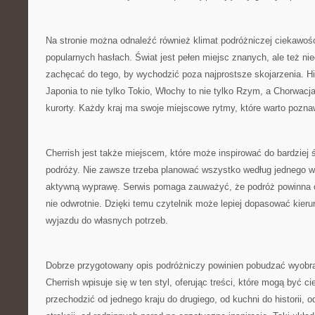
Na stronie można odnaleźć również klimat podróżniczej ciekawośc
popularnych hasłach. Świat jest pełen miejsc znanych, ale też n
zachęcać do tego, by wychodzić poza najprostsze skojarzenia. His
Japonia to nie tylko Tokio, Włochy to nie tylko Rzym, a Chorwacja
kurorty. Każdy kraj ma swoje miejscowe rytmy, które warto pozn
Cherrish jest także miejscem, które może inspirować do bardziej
podróży. Nie zawsze trzeba planować wszystko według jednego 
aktywną wyprawę. Serwis pomaga zauważyć, że podróż powinna 
nie odwrotnie. Dzięki temu czytelnik może lepiej dopasować kieru
wyjazdu do własnych potrzeb.
Dobrze przygotowany opis podróżniczy powinien pobudzać wyobraź
Cherrish wpisuje się w ten styl, oferując treści, które mogą być 
przechodzić od jednego kraju do drugiego, od kuchni do historii, o