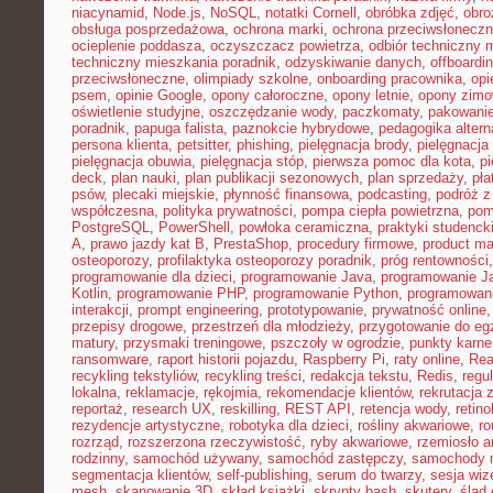
niacynamid
,
Node.js
,
NoSQL
,
notatki Cornell
,
obróbka zdjęć
,
obro
obsługa posprzedażowa
,
ochrona marki
,
ochrona przeciwsłonecz
ocieplenie poddasza
,
oczyszczacz powietrza
,
odbiór techniczny 
techniczny mieszkania poradnik
,
odzyskiwanie danych
,
offboardi
przeciwsłoneczne
,
olimpiady szkolne
,
onboarding pracownika
,
opi
psem
,
opinie Google
,
opony całoroczne
,
opony letnie
,
opony zim
oświetlenie studyjne
,
oszczędzanie wody
,
paczkomaty
,
pakowanie
poradnik
,
papuga falista
,
paznokcie hybrydowe
,
pedagogika alter
persona klienta
,
petsitter
,
phishing
,
pielęgnacja brody
,
pielęgnacja 
pielęgnacja obuwia
,
pielęgnacja stóp
,
pierwsza pomoc dla kota
,
p
deck
,
plan nauki
,
plan publikacji sezonowych
,
plan sprzedaży
,
pła
psów
,
plecaki miejskie
,
płynność finansowa
,
podcasting
,
podróż 
współczesna
,
polityka prywatności
,
pompa ciepła powietrzna
,
pom
PostgreSQL
,
PowerShell
,
powłoka ceramiczna
,
praktyki studenck
A
,
prawo jazdy kat B
,
PrestaShop
,
procedury firmowe
,
product mar
osteoporozy
,
profilaktyka osteoporozy poradnik
,
próg rentowności
programowanie dla dzieci
,
programowanie Java
,
programowanie Ja
Kotlin
,
programowanie PHP
,
programowanie Python
,
programowani
interakcji
,
prompt engineering
,
prototypowanie
,
prywatność online
przepisy drogowe
,
przestrzeń dla młodzieży
,
przygotowanie do e
matury
,
przysmaki treningowe
,
pszczoły w ogrodzie
,
punkty karne
ransomware
,
raport historii pojazdu
,
Raspberry Pi
,
raty online
,
Rea
recykling tekstyliów
,
recykling treści
,
redakcja tekstu
,
Redis
,
regu
lokalna
,
reklamacje
,
rękojmia
,
rekomendacje klientów
,
rekrutacja 
reportaż
,
research UX
,
reskilling
,
REST API
,
retencja wody
,
retino
rezydencje artystyczne
,
robotyka dla dzieci
,
rośliny akwariowe
,
ro
rozrząd
,
rozszerzona rzeczywistość
,
ryby akwariowe
,
rzemiosło a
rodzinny
,
samochód używany
,
samochód zastępczy
,
samochody m
segmentacja klientów
,
self-publishing
,
serum do twarzy
,
sesja wi
mesh
,
skanowanie 3D
,
skład książki
,
skrypty bash
,
skutery
,
ślad 