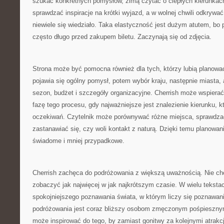
szukać konkretnych pomysłów, zimą czytać o ciepłych kierunka
sprawdzać inspiracje na krótki wyjazd, a w wolnej chwili odkrywać
niewiele się wiedziało. Taka elastyczność jest dużym atutem, bo
często długo przed zakupem biletu. Zaczynają się od zdjęcia.
Strona może być pomocna również dla tych, którzy lubią planowa
pojawia się ogólny pomysł, potem wybór kraju, następnie miasta, at
sezon, budżet i szczegóły organizacyjne. Cherrish może wspiera
fazę tego procesu, gdy najważniejsze jest znalezienie kierunku, 
oczekiwań. Czytelnik może porównywać różne miejsca, sprawdzać,
zastanawiać się, czy woli kontakt z naturą. Dzięki temu planowanie
świadome i mniej przypadkowe.
Cherrish zachęca do podróżowania z większą uważnością. Nie cho
zobaczyć jak najwięcej w jak najkrótszym czasie. W wielu tekst
spokojniejszego poznawania świata, w którym liczy się poznawan
podróżowania jest coraz bliższy osobom zmęczonym pośpieszny
może inspirować do tego, by zamiast gonitwy za kolejnymi atrak