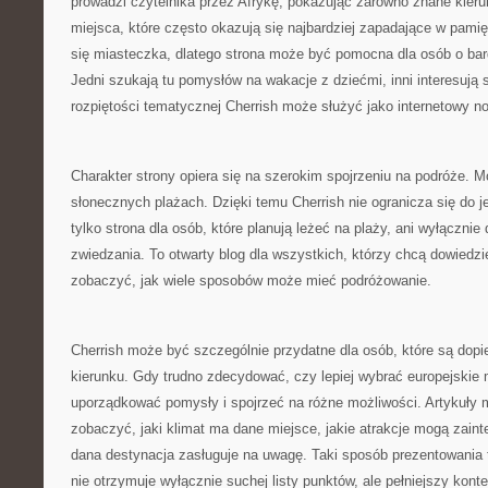
prowadzi czytelnika przez Afrykę, pokazując zarówno znane kierun
miejsca, które często okazują się najbardziej zapadające w pami
się miasteczka, dlatego strona może być pomocna dla osób o ba
Jedni szukają tu pomysłów na wakacje z dziećmi, inni interesują si
rozpiętości tematycznej Cherrish może służyć jako internetowy n
Charakter strony opiera się na szerokim spojrzeniu na podróże. Mo
słonecznych plażach. Dzięki temu Cherrish nie ogranicza się do je
tylko strona dla osób, które planują leżeć na plaży, ani wyłączni
zwiedzania. To otwarty blog dla wszystkich, którzy chcą dowiedzie
zobaczyć, jak wiele sposobów może mieć podróżowanie.
Cherrish może być szczególnie przydatne dla osób, które są dopi
kierunku. Gdy trudno zdecydować, czy lepiej wybrać europejskie
uporządkować pomysły i spojrzeć na różne możliwości. Artykuły
zobaczyć, jaki klimat ma dane miejsce, jakie atrakcje mogą zaint
dana destynacja zasługuje na uwagę. Taki sposób prezentowania t
nie otrzymuje wyłącznie suchej listy punktów, ale pełniejszy kon