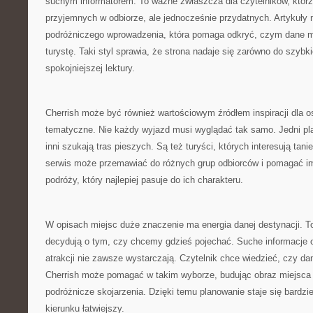
suchym informatorem. To ważne zwłaszcza dla czytelników, którz
przyjemnych w odbiorze, ale jednocześnie przydatnych. Artykuły 
podróżniczego wprowadzenia, która pomaga odkryć, czym dane 
turystę. Taki styl sprawia, że strona nadaje się zarówno do szybki
spokojniejszej lektury.
Cherrish może być również wartościowym źródłem inspiracji dla os
tematyczne. Nie każdy wyjazd musi wyglądać tak samo. Jedni pla
inni szukają tras pieszych. Są też turyści, których interesują tani
serwis może przemawiać do różnych grup odbiorców i pomagać im
podróży, który najlepiej pasuje do ich charakteru.
W opisach miejsc duże znaczenie ma energia danej destynacji. T
decydują o tym, czy chcemy gdzieś pojechać. Suche informacje o
atrakcji nie zawsze wystarczają. Czytelnik chce wiedzieć, czy dan
Cherrish może pomagać w takim wyborze, budując obraz miejsca 
podróżnicze skojarzenia. Dzięki temu planowanie staje się bardziej
kierunku łatwiejszy.