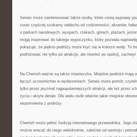
Serwis może zainteresować także osoby, które cenią wyprawy po
coraz częściej szukamy oddechu od codzienności, ekranów, hała
o parkach narodowych, wyspach, rzekach, górach, plażach, jezio
mogą inspirować do takiego wypoczynku, który pozwala naprawdę
pokazuje, że piękno podróży może kryć się w kolorze wody. To tre
podróżować nie tylko po atrakcje, ale również po spokój, zachwyt
Na Cherrish ważne są także miasteczka. Miejskie podróże mają 
łączyć uczestnictwo w wydarzeniach. Serwis może pomóc czyteln
tylko przez pryzmat najpopularniejszych atrakcji, ale też przez ic
życia i ukryte detale. Dla wielu osób właśnie takie miejskie obser
wspomnienia z podróży.
Cherrish może pełnić funkcję internetowego przewodnika. Jego ró
można wracać do niego wielokrotnie, zależnie od nastroju i potr