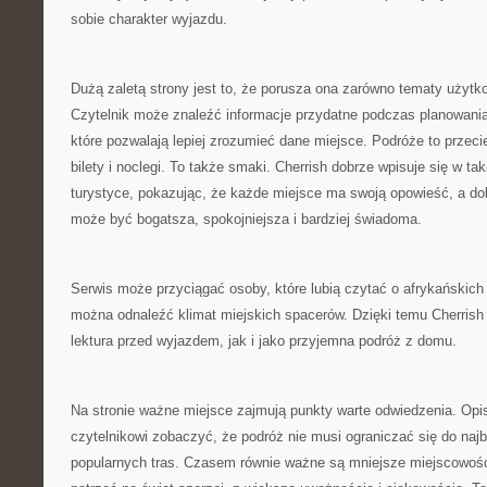
sobie charakter wyjazdu.
Dużą zaletą strony jest to, że porusza ona zarówno tematy użytko
Czytelnik może znaleźć informacje przydatne podczas planowania 
które pozwalają lepiej zrozumieć dane miejsce. Podróże to przecie
bilety i noclegi. To także smaki. Cherrish dobrze wpisuje się w ta
turystyce, pokazując, że każde miejsce ma swoją opowieść, a d
może być bogatsza, spokojniejsza i bardziej świadoma.
Serwis może przyciągać osoby, które lubią czytać o afrykańskich
można odnaleźć klimat miejskich spacerów. Dzięki temu Cherrish
lektura przed wyjazdem, jak i jako przyjemna podróż z domu.
Na stronie ważne miejsce zajmują punkty warte odwiedzenia. Opi
czytelnikowi zobaczyć, że podróż nie musi ograniczać się do naj
popularnych tras. Czasem równie ważne są mniejsze miejscowośc