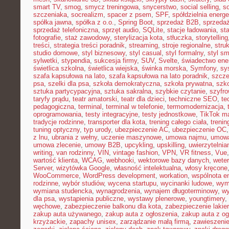
smart TV
,
smog
,
smycz treningowa
,
snycerstwo
,
social selling
,
so
szczeniaka
,
socrealizm
,
spacer z psem
,
SPF
,
spółdzielnia energ
spółka jawna
,
spółka z o.o.
,
Spring Boot
,
sprzedaż B2B
,
sprzeda
sprzedaż telefoniczna
,
sprzęt audio
,
SQLite
,
stacje ładowania
,
st
fotografie
,
staż zawodowy
,
sterylizacja kota
,
stłuczka
,
storytelling
treści
,
strategia treści poradnik
,
streaming
,
stroje regionalne
,
stru
studio domowe
,
styl biznesowy
,
styl casual
,
styl formalny
,
styl sm
sylwetki
,
stypendia
,
sukcesja firmy
,
SUV
,
Svelte
,
świadectwo ene
świetlica szkolna
,
świetlica wiejska
,
świnka morska
,
Symfony
,
sy
szafa kapsułowa na lato
,
szafa kapsułowa na lato poradnik
,
szcze
psa
,
szelki dla psa
,
szkoła demokratyczna
,
szkoła prywatna
,
szk
sztuka partycypacyjna
,
sztuka sakralna
,
szybkie czytanie
,
szyfr
taryfy prądu
,
teatr amatorski
,
teatr dla dzieci
,
techniczne SEO
,
te
pedagogiczna
,
terminal
,
terminal w telefonie
,
termomodernizacja
,
oprogramowania
,
testy integracyjne
,
testy jednostkowe
,
TikTok ma
tradycje rodzinne
,
transporter dla kota
,
trening całego ciała
,
trenin
tuning optyczny
,
typ urody
,
ubezpieczenie AC
,
ubezpieczenie OC
z lnu
,
ubrania z wełny
,
uczenie maszynowe
,
umowa najmu
,
umowa
umowa zlecenie
,
umowy B2B
,
upcykling
,
upskilling
,
uwierzytelni
writing
,
van rodzinny
,
VIN
,
vintage fashion
,
VPN
,
VR fitness
,
Vue
wartość klienta
,
WCAG
,
webhooki
,
wektorowe bazy danych
,
weter
Server
,
wizytówka Google
,
własność intelektualna
,
włosy kręcone
WooCommerce
,
WordPress development
,
workation
,
wspólnota e
rodzinne
,
wybór studiów
,
wycena startupu
,
wycinanki ludowe
,
wym
wymiana studencka
,
wynagrodzenia
,
wynajem długoterminowy
,
wy
dla psa
,
wystąpienia publiczne
,
wystawy plenerowe
,
youngtimery
,
węchowe
,
zabezpieczenie balkonu dla kota
,
zabezpieczenie lakie
zakup auta używanego
,
zakup auta z ogłoszenia
,
zakup auta z og
krzyżackie
,
zapachy unisex
,
zarządzanie małą firmą
,
zawieszeni