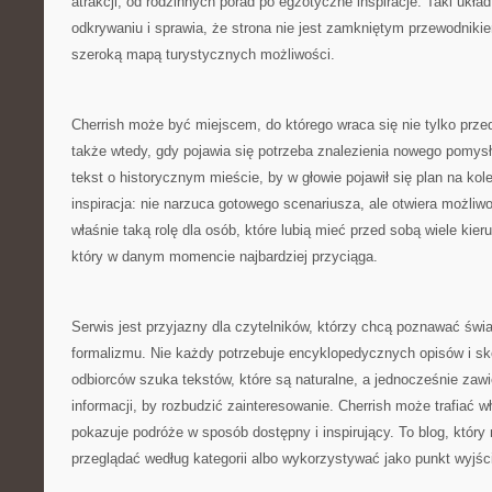
atrakcji, od rodzinnych porad po egzotyczne inspiracje. Taki ukł
odkrywaniu i sprawia, że strona nie jest zamkniętym przewodnikie
szeroką mapą turystycznych możliwości.
Cherrish może być miejscem, do którego wraca się nie tylko prz
także wtedy, gdy pojawia się potrzeba znalezienia nowego pomy
tekst o historycznym mieście, by w głowie pojawił się plan na kol
inspiracja: nie narzuca gotowego scenariusza, ale otwiera możliw
właśnie taką rolę dla osób, które lubią mieć przed sobą wiele kier
który w danym momencie najbardziej przyciąga.
Serwis jest przyjazny dla czytelników, którzy chcą poznawać świ
formalizmu. Nie każdy potrzebuje encyklopedycznych opisów i sk
odbiorców szuka tekstów, które są naturalne, a jednocześnie zaw
informacji, by rozbudzić zainteresowanie. Cherrish może trafiać w
pokazuje podróże w sposób dostępny i inspirujący. To blog, któr
przeglądać według kategorii albo wykorzystywać jako punkt wyjśc