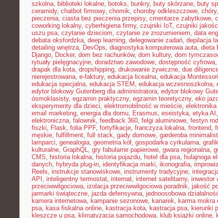
szkolna
,
biblioteki lokalne
,
botoks
,
bunkry
,
buty skórzane
,
buty s
ceramidy
,
chatbot firmowy
,
chomik
,
choroby odkleszczowe
,
chóry
pieczenia
,
ciasta bez pieczenia przepisy
,
cmentarze zabytkowe
,
coworking lokalny
,
cyberhigiena firmy
,
czujniki IoT
,
czujniki jakośc
uszu psa
,
czytanie dzieciom
,
czytanie ze zrozumieniem
,
data eng
debata oksfordzka
,
deep learning
,
delegowanie zadań
,
depilacja l
detailing wnętrza
,
DevOps
,
diagnostyka komputerowa auta
,
dieta
Django
,
Docker
,
dom bez rachunków
,
dom kultury
,
dom tymczasow
rytuały pielęgnacyjne
,
doradztwo zawodowe
,
dostępność cyfrowa
drapak dla kota
,
dropshipping
,
drukowanie żywiczne
,
due diligenc
nierejestrowana
,
e-faktury
,
edukacja licealna
,
edukacja Montessor
edukacja specjalna
,
edukacja STEM
,
edukacja wczesnoszkolna
,
edytor blokowy Gutenberg dla administratora
,
edytor blokowy Gut
ósmoklasisty
,
egzamin praktyczny
,
egzamin teoretyczny
,
eko jaz
eksperymenty dla dzieci
,
elektromobilność w mieście
,
elektronika
email marketing
,
energia dla domu
,
Erasmus
,
eseistyka
,
etyka AI
elektroniczna
,
falownik
,
feedback 360
,
felgi aluminiowe
,
festyn ro
fiszki
,
Flask
,
folia PPF
,
fortyfikacje
,
franczyza lokalna
,
frontend
,
męskie
,
fulfillment
,
full stack
,
gady domowe
,
garderoba minimalis
lamparci
,
genealogia
,
geometria kół
,
gospodarka cyrkularna
,
grafi
kulturalne
,
GraphQL
,
gry fabularne papierowe
,
gwara regionalna
,
g
CMS
,
historia lokalna
,
historia pojazdu
,
hotel dla psa
,
hulajnoga e
danych
,
hybryda plug-in
,
identyfikacja marki
,
ikonografia
,
improwiz
Reels
,
instrukcje stanowiskowe
,
instrumenty tradycyjne
,
integrac
API
,
inteligentny termostat
,
internat
,
internet satelitarny
,
inwestor 
przeciwwilgociowa
,
izolacja przeciwwilgociowa poradnik
,
jakość p
jarmarki świąteczne
,
jazda defensywna
,
jednoosobowa działalnoś
kamera internetowa
,
kampanie sezonowe
,
kanarek
,
karma mokra d
psa
,
kasa fiskalna online
,
kastracja kota
,
kastracja psa
,
kierunki 
kleszcze u psa
,
klimatyzacja samochodowa
,
klub książki online
,