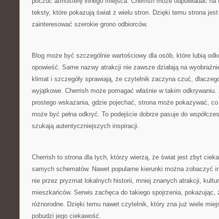
poczuć atmosferę innego miejsca. Cherrish może odpowiadać na t
teksty, które pokazują świat z wielu stron. Dzięki temu strona jes
zainteresować szerokie grono odbiorców.
Blog może być szczególnie wartościowy dla osób, które lubią od
opowieść. Same nazwy atrakcji nie zawsze działają na wyobraźnię
klimat i szczegóły sprawiają, że czytelnik zaczyna czuć, dlaczeg
wyjątkowe. Cherrish może pomagać właśnie w takim odkrywaniu. 
prostego wskazania, gdzie pojechać, strona może pokazywać, co
może być pełna odkryć. To podejście dobrze pasuje do współczes
szukają autentyczniejszych inspiracji.
Cherrish to strona dla tych, którzy wierzą, że świat jest zbyt cie
samych schematów. Nawet popularne kierunki można zobaczyć inac
nie przez pryzmat lokalnych historii, mniej znanych atrakcji, kultu
mieszkańców. Serwis zachęca do takiego spojrzenia, pokazując,
różnorodne. Dzięki temu nawet czytelnik, który zna już wiele mie
pobudzi jego ciekawość.