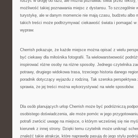
ruszyć w drogę od razu, ale można poznawać świat przez teksty, op
możliwość takiej poznawania miejsc z dystansu. To szczególnie w
turystykę, ale w danym momencie nie mają czasu, budżetu albo m
takich treści może podtrzymywać ciekawość świata i pomagać w 
wypraw.
Cherrish pokazuje, że każde miejsce można opisać z wielu persp
być ciekawy dla miłośnika fotografii. Ta wielowarstwowość podró
inspirować różne osoby na różne sposoby. Jednego czytelnika zac
potrawy, drugiego widokowa trasa, trzeciego historia danego regio
poradnik dotyczący wyjazdu z rodziną. Tak szeroka perspektywa 
sprawia, że jej treści można wykorzystywać na wiele sposobów.
Dla osób planujących urlop Cherrish może być podróżniczą podpo
osobistego doświadczenia, ale może pomóc w jego przygotowaniu.
potrafi zwrócić uwagę na miejsce, o którym wcześniej się nie my
kierunek z innej strony. Dzięki temu czytelnik może uniknąć sch
znaleźć takie atrakcje, które naprawdę pasują do jego stylu podró