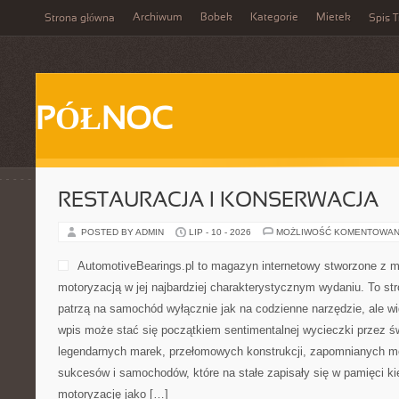
Archiwum
Bobek
Kategorie
Mietek
Strona główna
Spis T
PÓŁNOC
RESTAURACJA I KONSERWACJA
POSTED BY ADMIN
LIP - 10 - 2026
MOŻLIWOŚĆ KOMENTOWAN
AutomotiveBearings.pl to magazyn internetowy stworzone z m
motoryzacją w jej najbardziej charakterystycznym wydaniu. To stro
patrzą na samochód wyłącznie jak na codzienne narzędzie, ale wi
wpis może stać się początkiem sentimentalnej wycieczki przez ś
legendarnych marek, przełomowych konstrukcji, zapomnianych m
sukcesów i samochodów, które na stałe zapisały się w pamięci k
motoryzację jako […]