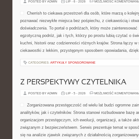
POSTED BY ADMIN
LIP - 6 - 2026
MOŻLIWOŚĆ KOMENTOWAN
Cherrish to ciekawa przestrzeń dla osób, które marzą o kolej
poznawać niezwykłe miejsca bez pośpiechu, z ciekawością i otwa
doświadczenia. To portal o podróżach, który może zainteresować
egzotyczną podróż, jak i tych, którzy po prostu lubią czytać o świ
kuchni, historii oraz codzienności różnych krajów. Strona łączy w
ciekawostki z lekkim, przystępnym sposobem opowiadania, dzię
CATEGORIES:
ARTYKUŁY SPONSOROWANE
Z PERSPEKTYWY CZYTELNIKA
POSTED BY ADMIN
LIP - 5 - 2026
MOŻLIWOŚĆ KOMENTOWAN
Zorganizowana przestępczość od wielu lat budzi ogromne zai
analityków, jak i czytelników. Strona stanowi rozbudowane bazę 
organizacjom przestępczym, ich ewolucji, organizacji, a także 
związanym z bezpieczeństwem. Serwis prezentuje temat w sposó
się na analizie zjawisk związanych z działalnością zorganizowan