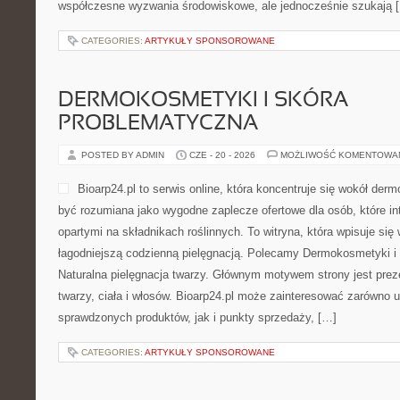
współczesne wyzwania środowiskowe, ale jednocześnie szukają 
CATEGORIES:
ARTYKUŁY SPONSOROWANE
DERMOKOSMETYKI I SKÓRA
PROBLEMATYCZNA
POSTED BY ADMIN
CZE - 20 - 2026
MOŻLIWOŚĆ KOMENTOWA
Bioarp24.pl to serwis online, która koncentruje się wokół d
być rozumiana jako wygodne zaplecze ofertowe dla osób, które i
opartymi na składnikach roślinnych. To witryna, która wpisuje się
łagodniejszą codzienną pielęgnacją. Polecamy Dermokosmetyki i 
Naturalna pielęgnacja twarzy. Głównym motywem strony jest pre
twarzy, ciała i włosów. Bioarp24.pl może zainteresować zarówno
sprawdzonych produktów, jak i punkty sprzedaży, […]
CATEGORIES:
ARTYKUŁY SPONSOROWANE