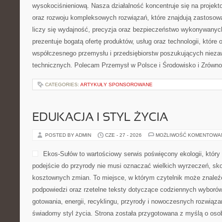
wysokociśnieniową. Nasza działalność koncentruje się na projekto
oraz rozwoju kompleksowych rozwiązań, które znajdują zastosow
liczy się wydajność, precyzja oraz bezpieczeństwo wykonywanyc
prezentuje bogatą ofertę produktów, usług oraz technologii, które
współczesnego przemysłu i przedsiębiorstw poszukujących niez
technicznych. Polecam Przemysł w Polsce i Środowisko i Zrówn
CATEGORIES:
ARTYKUŁY SPONSOROWANE
EDUKACJA I STYL ŻYCIA
POSTED BY ADMIN
CZE - 27 - 2026
MOŻLIWOŚĆ KOMENTOWA
Ekos-Sułów to wartościowy serwis poświęcony ekologii, któr
podejście do przyrody nie musi oznaczać wielkich wyrzeczeń, sk
kosztownych zmian. To miejsce, w którym czytelnik może znaleź
podpowiedzi oraz rzetelne teksty dotyczące codziennych wyboró
gotowania, energii, recyklingu, przyrody i nowoczesnych rozwiąza
świadomy styl życia. Strona została przygotowana z myślą o oso