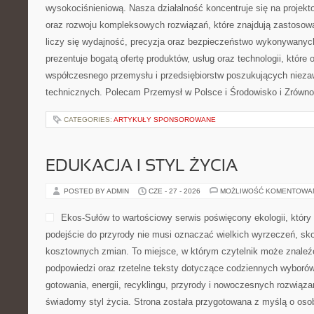
wysokociśnieniową. Nasza działalność koncentruje się na projekto
oraz rozwoju kompleksowych rozwiązań, które znajdują zastosow
liczy się wydajność, precyzja oraz bezpieczeństwo wykonywanyc
prezentuje bogatą ofertę produktów, usług oraz technologii, które
współczesnego przemysłu i przedsiębiorstw poszukujących niez
technicznych. Polecam Przemysł w Polsce i Środowisko i Zrówn
CATEGORIES:
ARTYKUŁY SPONSOROWANE
EDUKACJA I STYL ŻYCIA
POSTED BY ADMIN
CZE - 27 - 2026
MOŻLIWOŚĆ KOMENTOWA
Ekos-Sułów to wartościowy serwis poświęcony ekologii, któr
podejście do przyrody nie musi oznaczać wielkich wyrzeczeń, sk
kosztownych zmian. To miejsce, w którym czytelnik może znaleź
podpowiedzi oraz rzetelne teksty dotyczące codziennych wyboró
gotowania, energii, recyklingu, przyrody i nowoczesnych rozwiąza
świadomy styl życia. Strona została przygotowana z myślą o oso