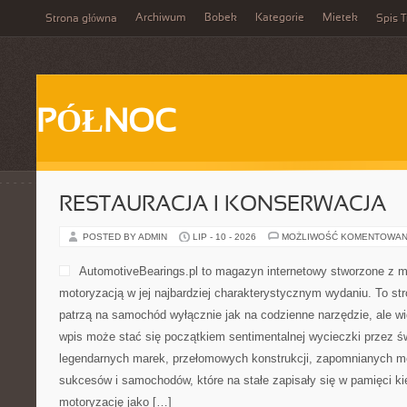
Archiwum
Bobek
Kategorie
Mietek
Strona główna
Spis T
PÓŁNOC
RESTAURACJA I KONSERWACJA
POSTED BY ADMIN
LIP - 10 - 2026
MOŻLIWOŚĆ KOMENTOWAN
AutomotiveBearings.pl to magazyn internetowy stworzone z m
motoryzacją w jej najbardziej charakterystycznym wydaniu. To stro
patrzą na samochód wyłącznie jak na codzienne narzędzie, ale wi
wpis może stać się początkiem sentimentalnej wycieczki przez ś
legendarnych marek, przełomowych konstrukcji, zapomnianych m
sukcesów i samochodów, które na stałe zapisały się w pamięci k
motoryzację jako […]