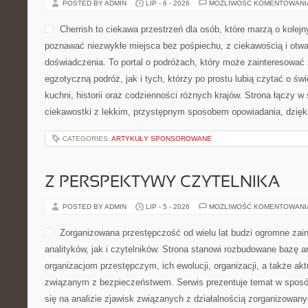
POSTED BY ADMIN
LIP - 6 - 2026
MOŻLIWOŚĆ KOMENTOWAN
Cherrish to ciekawa przestrzeń dla osób, które marzą o kolej
poznawać niezwykłe miejsca bez pośpiechu, z ciekawością i otwa
doświadczenia. To portal o podróżach, który może zainteresować
egzotyczną podróż, jak i tych, którzy po prostu lubią czytać o świ
kuchni, historii oraz codzienności różnych krajów. Strona łączy w
ciekawostki z lekkim, przystępnym sposobem opowiadania, dzię
CATEGORIES:
ARTYKUŁY SPONSOROWANE
Z PERSPEKTYWY CZYTELNIKA
POSTED BY ADMIN
LIP - 5 - 2026
MOŻLIWOŚĆ KOMENTOWAN
Zorganizowana przestępczość od wielu lat budzi ogromne zai
analityków, jak i czytelników. Strona stanowi rozbudowane bazę 
organizacjom przestępczym, ich ewolucji, organizacji, a także 
związanym z bezpieczeństwem. Serwis prezentuje temat w sposó
się na analizie zjawisk związanych z działalnością zorganizowan