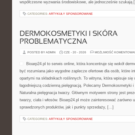
współczesne wyzwania środowiskowe, ale jednocześnie szukają 
CATEGORIES:
ARTYKUŁY SPONSOROWANE
DERMOKOSMETYKI I SKÓRA
PROBLEMATYCZNA
POSTED BY ADMIN
CZE - 20 - 2026
MOŻLIWOŚĆ KOMENTOWA
Bioarp24.pl to serwis online, która koncentruje się wokół d
być rozumiana jako wygodne zaplecze ofertowe dla osób, które i
opartymi na składnikach roślinnych. To witryna, która wpisuje się
łagodniejszą codzienną pielęgnacją. Polecamy Dermokosmetyki i 
Naturalna pielęgnacja twarzy. Głównym motywem strony jest pre
twarzy, ciała i włosów. Bioarp24.pl może zainteresować zarówno
sprawdzonych produktów, jak i punkty sprzedaży, […]
CATEGORIES:
ARTYKUŁY SPONSOROWANE