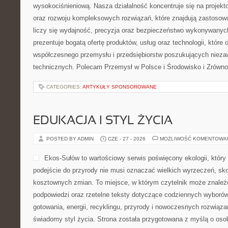
wysokociśnieniową. Nasza działalność koncentruje się na projekto
oraz rozwoju kompleksowych rozwiązań, które znajdują zastosow
liczy się wydajność, precyzja oraz bezpieczeństwo wykonywanyc
prezentuje bogatą ofertę produktów, usług oraz technologii, które
współczesnego przemysłu i przedsiębiorstw poszukujących niez
technicznych. Polecam Przemysł w Polsce i Środowisko i Zrówn
CATEGORIES:
ARTYKUŁY SPONSOROWANE
EDUKACJA I STYL ŻYCIA
POSTED BY ADMIN
CZE - 27 - 2026
MOŻLIWOŚĆ KOMENTOWA
Ekos-Sułów to wartościowy serwis poświęcony ekologii, któr
podejście do przyrody nie musi oznaczać wielkich wyrzeczeń, sk
kosztownych zmian. To miejsce, w którym czytelnik może znaleź
podpowiedzi oraz rzetelne teksty dotyczące codziennych wyboró
gotowania, energii, recyklingu, przyrody i nowoczesnych rozwiąza
świadomy styl życia. Strona została przygotowana z myślą o oso