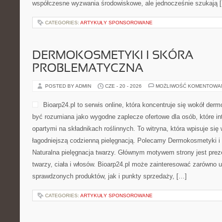
współczesne wyzwania środowiskowe, ale jednocześnie szukają 
CATEGORIES:
ARTYKUŁY SPONSOROWANE
DERMOKOSMETYKI I SKÓRA
PROBLEMATYCZNA
POSTED BY ADMIN
CZE - 20 - 2026
MOŻLIWOŚĆ KOMENTOWA
Bioarp24.pl to serwis online, która koncentruje się wokół d
być rozumiana jako wygodne zaplecze ofertowe dla osób, które i
opartymi na składnikach roślinnych. To witryna, która wpisuje się
łagodniejszą codzienną pielęgnacją. Polecamy Dermokosmetyki i 
Naturalna pielęgnacja twarzy. Głównym motywem strony jest pre
twarzy, ciała i włosów. Bioarp24.pl może zainteresować zarówno
sprawdzonych produktów, jak i punkty sprzedaży, […]
CATEGORIES:
ARTYKUŁY SPONSOROWANE