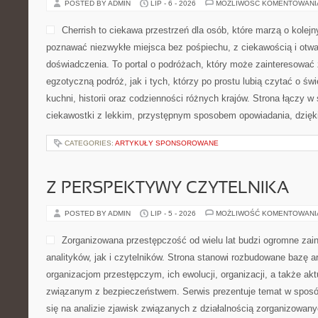
POSTED BY ADMIN
LIP - 6 - 2026
MOŻLIWOŚĆ KOMENTOWAN
Cherrish to ciekawa przestrzeń dla osób, które marzą o kolej
poznawać niezwykłe miejsca bez pośpiechu, z ciekawością i otwa
doświadczenia. To portal o podróżach, który może zainteresować
egzotyczną podróż, jak i tych, którzy po prostu lubią czytać o świ
kuchni, historii oraz codzienności różnych krajów. Strona łączy w
ciekawostki z lekkim, przystępnym sposobem opowiadania, dzię
CATEGORIES:
ARTYKUŁY SPONSOROWANE
Z PERSPEKTYWY CZYTELNIKA
POSTED BY ADMIN
LIP - 5 - 2026
MOŻLIWOŚĆ KOMENTOWAN
Zorganizowana przestępczość od wielu lat budzi ogromne zai
analityków, jak i czytelników. Strona stanowi rozbudowane bazę 
organizacjom przestępczym, ich ewolucji, organizacji, a także 
związanym z bezpieczeństwem. Serwis prezentuje temat w sposó
się na analizie zjawisk związanych z działalnością zorganizowan