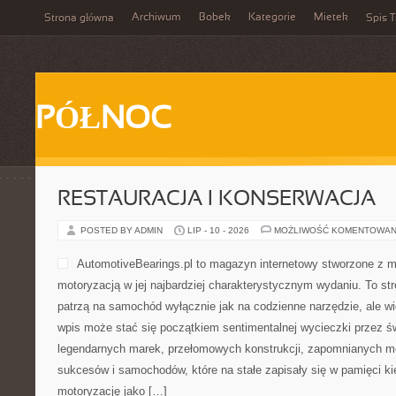
Archiwum
Bobek
Kategorie
Mietek
Strona główna
Spis T
PÓŁNOC
RESTAURACJA I KONSERWACJA
POSTED BY ADMIN
LIP - 10 - 2026
MOŻLIWOŚĆ KOMENTOWAN
AutomotiveBearings.pl to magazyn internetowy stworzone z m
motoryzacją w jej najbardziej charakterystycznym wydaniu. To stro
patrzą na samochód wyłącznie jak na codzienne narzędzie, ale wi
wpis może stać się początkiem sentimentalnej wycieczki przez ś
legendarnych marek, przełomowych konstrukcji, zapomnianych m
sukcesów i samochodów, które na stałe zapisały się w pamięci k
motoryzację jako […]