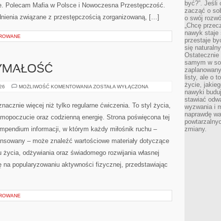
być?”. Jeśli
bie. Polecam Mafia w Polsce i Nowoczesna Przestępczość.
zacząć o so
adnienia związane z przestępczością zorganizowaną, […]
o swój rozwój
„Chcę przec
nawyk staje 
OROWANE
przestaje by
się naturaln
Ostatecznie
samym w sobi
ZYMAŁOŚĆ
zaplanowany 
listy, ale o 
życie, jakie
KARDIO
026
MOŻLIWOŚĆ KOMENTOWANIA
ZOSTAŁA WYŁĄCZONA
nawyki budu
I
WYTRZYMAŁOŚĆ
stawiać odw
nacznie więcej niż tylko regularne ćwiczenia. To styl życia,
wyzwania i m
naprawdę wa
amopoczucie oraz codzienną energię. Strona poświęcona tej
powtarzalnyc
pendium informacji, w którym każdy miłośnik ruchu –
zmiany.
ansowany – może znaleźć wartościowe materiały dotyczące
u życia, odżywiania oraz świadomego rozwijania własnej
ę na popularyzowaniu aktywności fizycznej, przedstawiając
OROWANE