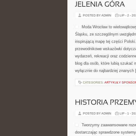
JELENIA GÓRA
POSTED BY ADMIN
LIP - 2 - 2
Moda Wrocław to wielowątkow
Śląsku, ze szczególnym uwzględni
inspirującą mapę tej części Polsk
przewodnikowe wskazówki dotyczące 
wydarzeń, rekreacji oraz codzien
blog dla osób, które lubią szukać
wyłącznie do najbardziej znanych 
CATEGORIES:
ARTYKUŁY SPONS
HISTORIA PRZEM
POSTED BY ADMIN
LIP - 1 - 2
Tworzymy zaawansowane rozwi
dostarczając sprawdzone systemy 