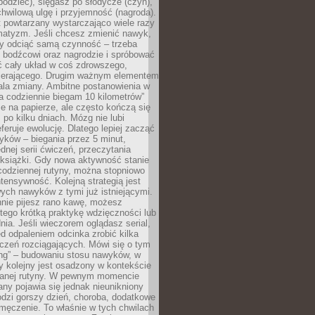
odziec), sięgasz po słodycze (czyn),
wilową ulgę i przyjemność (nagroda).
 powtarzany wystarczająco wiele razy
matyzm. Jeśli chcesz zmienić nawyk,
zy odciąć samą czynność – trzeba
ę bodźcowi oraz nagrodzie i spróbować
ć cały układ w coś zdrowszego,
pierającego. Drugim ważnym elementem
ala zmiany. Ambitne postanowienia w
tra codziennie biegam 10 kilometrów”
e na papierze, ale często kończą się
ż po kilku dniach. Mózg nie lubi
eferuje ewolucję. Dlatego lepiej zacząć
yków – biegania przez 5 minut,
dnej serii ćwiczeń, przeczytania
 książki. Gdy nowa aktywność stanie
codziennej rutyny, można stopniowo
tensywność. Kolejną strategią jest
ych nawyków z tymi już istniejącymi.
nnie pijesz rano kawę, możesz
tego krótką praktykę wdzięczności lub
nia. Jeśli wieczorem oglądasz serial,
 odpaleniem odcinka zrobić kilka
czeń rozciągających. Mówi się o tym
ing” – budowaniu stosu nawyków, w
 kolejny jest osadzony w kontekście
wanej rutyny. W pewnym momencie
ny pojawia się jednak nieunikniony
dzi gorszy dzień, choroba, dodatkowe
męczenie. To właśnie w tych chwilach