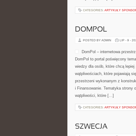
CATEGORIES:
ARTYKUŁY SPONS
DOMPOL
POSTED BY ADMIN
LIP - 9 - 2
DomPol – internetowa przestr
DomPol to portal poświęcony tema
wiedzy dla osób, które chcą lepiej
wątpliwościach, które pojawiają s
przestrzeni wykonanym z konstruk
i Finansowanie. Tematyka strony 
wątpliwości, które […]
CATEGORIES:
ARTYKUŁY SPONS
SZWECJA