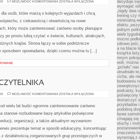
decyduje się
SZWECJA
026
MOŻLIWOŚĆ KOMENTOWANIA
ZOSTAŁA WYŁĄCZONA
wymagać od s
„nigdy dwa r
 dla osób, które marzą o kolejnych wyjazdach i chcą
trening czy 
minimalną we
ośpiechu, z ciekawością i otwartością na nowe
efektu „wszy
żach, który może zainteresować zarówno osoby planujące
jednym potkn
wiele tygod
zy po prostu lubią czytać o świecie, kulturach, atrakcjach,
mocno podkre
 różnych krajów. Strona łączy w sobie podróżnicze
zdrowo jeść,
a na blacie l
ym sposobem opowiadania, dzięki czemu można tu […]
książka leży
innym pokoju
woli, można
OROWANE
„pchało” na
utrudniało t
cicha, ale 
budowaniu n
CZYTELNIKA
zewnętrznych
podcasty, ku
Z
026
MOŻLIWOŚĆ KOMENTOWANIA
ZOSTAŁA WYŁĄCZONA
poświęcony 
PERSPEKTYWY
dostarczyć s
CZYTELNIKA
przykładów i 
od wielu lat budzi ogromne zainteresowanie zarówno
podobną dro
rona stanowi rozbudowane bazę artykułów poświęcone
bywa samotn
zmagają się
wolucji, organizacji, a także aktualnym wyzwaniom
otuchy i mot
postanowien
rwis prezentuje temat w sposób edukacyjny, koncentrując
znaczenia to
h z działalnością zorganizowanych grup przestępczych w
wyrastają z 