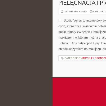
PIELĘGNACJA I 
POSTED BY ADMIN
CZE - 19 -
Studio Veriss to internetowy
osób, które chcą świadomie dobier
sobie tematy związane z makijaże
makijażem, w którym można znaleźć
Polecam Kosmetyki pod lupą i Piel
przede wszystkim na makijażu, ale
CATEGORIES:
ARTYKUŁY SPONS