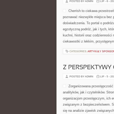
POSTED BY ADMIN
LIP - 6 - 2
Cherrish to ciekawa przestrzeń
poznawać niezwykłe miejsca bez p
doświadczenia. To portal o podró
egzotyczną podróż, jak i tych, któr
kuchni, historii oraz codzienności
ciekawostki z lekkim, przystępn
CATEGORIES:
ARTYKUŁY SPONS
Z PERSPEKTYWY 
POSTED BY ADMIN
LIP - 5 - 2
Zorganizowana przestępczość 
analityków, jak i czytelników. St
organizacjom przestępczym, ich e
związanym z bezpieczeństwem. Se
się na analizie zjawisk związanyc