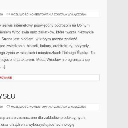
JELENIA
026
MOŻLIWOŚĆ KOMENTOWANIA
ZOSTAŁA WYŁĄCZONA
GÓRA
y serwis internetowy poświęcony podróżom na Dolnym
eniem Wrocławia oraz zakątków, które tworzą niezwykle
i. Strona jest blogiem, w którym można znaleźć
zwiedzania, historii, kultury, architektury, przyrody,
nego życia w miastach i miasteczkach Dolnego Śląska. To
 miejsc z charakterem. Moda Wrocław nie ogranicza się
[…]
OROWANE
YSŁU
HISTORIA
026
MOŻLIWOŚĆ KOMENTOWANIA
ZOSTAŁA WYŁĄCZONA
PRZEMYSŁU
ązania przeznaczone dla zakładów produkcyjnych,
oraz urządzenia wykorzystujące technologię