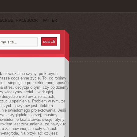
SCRIBE
FACEBOOK
TWITTER
k niewidzialne szyny, po których
nasze codzienne życie. To, co robimy
e – sięgnięcie po telefon rano, sposób
a stres, decyzja o tym, czy pójdziemy
zy włączymy serial – w długiej
 decyduje o zdrowiu, relacjach,
oczuciu spełnienia. Problem w tym, że
aszych nawyków jest efektem
 nie świadomego projektowania. Jeśli
życie wyglądało inaczej, musimy
świadomie kształtować swoje rutyny.
rokiem jest zrozumienie, że nawyk to
ze zachowanie, ale cały łańcuch
n–nagroda. Na przykład: czujesz