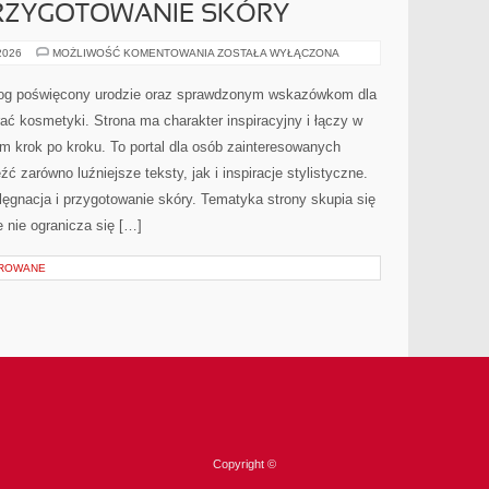
PRZYGOTOWANIE SKÓRY
PIELĘGNACJA
 2026
MOŻLIWOŚĆ KOMENTOWANIA
ZOSTAŁA WYŁĄCZONA
I
PRZYGOTOWANIE
SKÓRY
 blog poświęcony urodzie oraz sprawdzonym wskazówkom dla
ać kosmetyki. Strona ma charakter inspiracyjny i łączy w
m krok po kroku. To portal dla osób zainteresowanych
 zarówno luźniejsze teksty, jak i inspiracje stylistyczne.
ęgnacja i przygotowanie skóry. Tematyka strony skupia się
 nie ogranicza się […]
OROWANE
Copyright ©