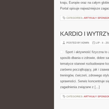
kraju, Europie oraz na całym glo
Portal opisuje najważniejsze zag
CATEGORIES:
ARTYKUŁY SPONS
KARDIO I WYTR
POSTED BY ADMIN
LIP - 4 - 2
Sport i aktywność fizyczna to z
sposób dbania o zdrowie, dobre s
tematyce stanowi rozbudowane kom
zarówno początkujący, jak i zaaw
treningów, ćwiczeń, zdrowego styl
sprawności. Serwis koncentruje si
zagadnienia związane z […]
CATEGORIES:
ARTYKUŁY SPONS