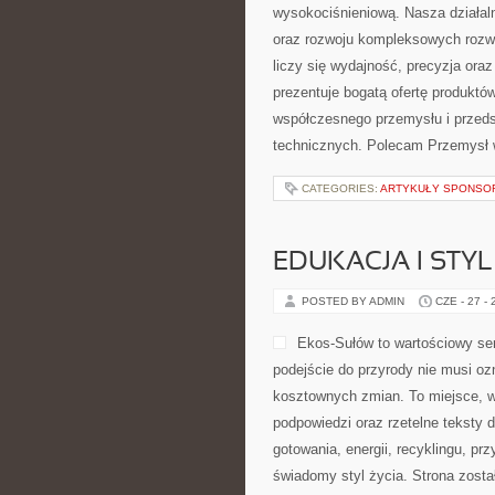
wysokociśnieniową. Nasza działaln
oraz rozwoju kompleksowych rozwi
liczy się wydajność, precyzja or
prezentuje bogatą ofertę produktów
współczesnego przemysłu i przed
technicznych. Polecam Przemysł 
CATEGORIES:
ARTYKUŁY SPONS
EDUKACJA I STYL
POSTED BY ADMIN
CZE - 27 -
Ekos-Sułów to wartościowy ser
podejście do przyrody nie musi o
kosztownych zmian. To miejsce, w
podpowiedzi oraz rzetelne teksty
gotowania, energii, recyklingu, p
świadomy styl życia. Strona zost