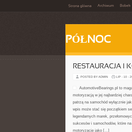
Archiwum
Bobek
Strona główna
PÓŁNOC
RESTAURACJA I
POSTED BY ADMIN
LIP - 10 - 
AutomotiveBearings.pl to maga
motoryzacją w jej najbardziej char
patrzą na samochód wyłącznie jak 
wpis może stać się początkiem se
legendarnych marek, przełomowyc
sukcesów i samochodów, które na s
motoryzację jako […]