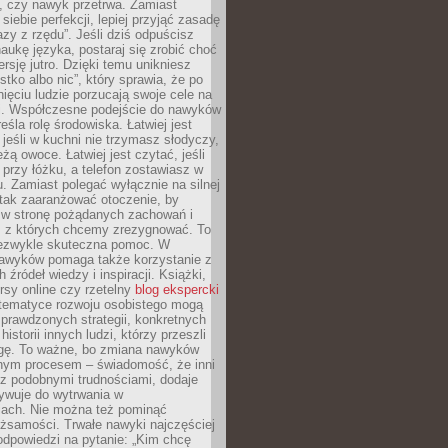
, czy nawyk przetrwa. Zamiast
iebie perfekcji, lepiej przyjąć zasadę
azy z rzędu”. Jeśli dziś odpuścisz
naukę języka, postaraj się zrobić choć
rsję jutro. Dzięki temu unikniesz
stko albo nic”, który sprawia, że po
ięciu ludzie porzucają swoje cele na
ni. Współczesne podejście do nawyków
śla rolę środowiska. Łatwiej jest
 jeśli w kuchni nie trzymasz słodyczy,
eżą owoce. Łatwiej jest czytać, jeśli
 przy łóżku, a telefon zostawiasz w
. Zamiast polegać wyłącznie na silnej
 tak zaaranżować otoczenie, by
s w stronę pożądanych zachowań i
e, z których chcemy zrezygnować. To
niezwykle skuteczna pomoc. W
awyków pomaga także korzystanie z
 źródeł wiedzy i inspiracji. Książki,
rsy online czy rzetelny
blog ekspercki
tematyce rozwoju osobistego mogą
prawdzonych strategii, konkretnych
historii innych ludzi, którzy przeszli
gę. To ważne, bo zmiana nawyków
ym procesem – świadomość, że inni
 z podobnymi trudnościami, dodaje
ywuje do wytrwania w
iach. Nie można też pominąć
żsamości. Trwałe nawyki najczęściej
odpowiedzi na pytanie: „Kim chcę