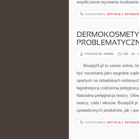
współczesne wyzwania środowisko
CATEGORIES:
ARTYKUŁY SPONS
DERMOKOSMETYK
PROBLEMATYCZ
POSTED BY ADMIN
CZE - 20 -
Bioarp24.pl to serwis online,
być rozumiana jako wygodne zaple
opartymi na składnikach roślinnych
łagodniejszą codzienną pielęgnac
Naturalna pielęgnacja twarzy. Gł
twarzy, ciała i włosów. Bioarp24
sprawdzonych produktów, jak i pu
CATEGORIES:
ARTYKUŁY SPONS