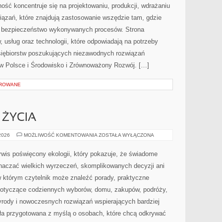
ość koncentruje się na projektowaniu, produkcji, wdrażaniu
ązań, które znajdują zastosowanie wszędzie tam, gdzie
az bezpieczeństwo wykonywanych procesów. Strona
, usług oraz technologii, które odpowiadają na potrzeby
siębiorstw poszukujących niezawodnych rozwiązań
w Polsce i Środowisko i Zrównoważony Rozwój. […]
OROWANE
 ŻYCIA
EDUKACJA
 2026
MOŻLIWOŚĆ KOMENTOWANIA
ZOSTAŁA WYŁĄCZONA
I
STYL
ŻYCIA
wis poświęcony ekologii, który pokazuje, że świadome
znaczać wielkich wyrzeczeń, skomplikowanych decyzji ani
 którym czytelnik może znaleźć porady, praktyczne
 dotyczące codziennych wyborów, domu, zakupów, podróży,
rzyrody i nowoczesnych rozwiązań wspierających bardziej
ała przygotowana z myślą o osobach, które chcą odkrywać