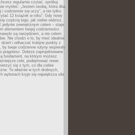
 chcesz regularnie czytać, spróbuj
bie myśleć: „Jestem osobą, która dba
 i codziennie się uczy”, a nie tylko:
zytać 12 książek w roku”. Gdy nowy
się częścią tego, jak siebie widzisz,
ć jedynie zewnętrznym celem – staje
ym elementem twojej codzienności.
 nawyki są narzędziem, a nie celem
e. Nie chodzi o to, by mieć idealnie
dzień i odhaczać kolejne punkty z
to, by twoje codzienne rutyny wspierały
go pragniesz. Dobrze zaprojektowane
ją fundament, na którym możesz
ażniejsze cele, podejmować nowe
ierzyć się z tym, co dla ciebie
żne. To właśnie w tych drobnych,
h wyborach kryje się największa siła