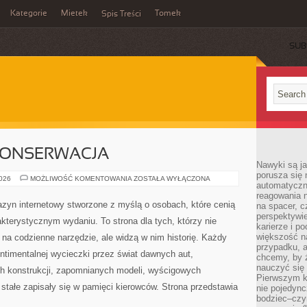
Kategorie
Mietek
Tomek
Spis Treści
SUB
 KONSERWACJA
Nawyki są ja
porusza się 
RESTAURACJA
2026
MOŻLIWOŚĆ KOMENTOWANIA
ZOSTAŁA WYŁĄCZONA
automatyczni
I
KONSERWACJA
reagowania n
zyn internetowy stworzone z myślą o osobach, które cenią
na spacer, c
perspektywie
akterystycznym wydaniu. To strona dla tych, którzy nie
karierze i p
większość n
na codzienne narzędzie, ale widzą w nim historię. Każdy
przypadku, a
ntimentalnej wycieczki przez świat dawnych aut,
chcemy, by 
nauczyć się 
h konstrukcji, zapomnianych modeli, wyścigowych
Pierwszym k
tałe zapisały się w pamięci kierowców. Strona przedstawia
nie pojedync
bodziec–czy