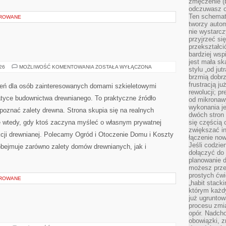
zmęczenie (b
odczuwasz ch
Ten schemat
OROWANE
tworzy auto
nie wystarc
przyjrzeć si
przekształci
bardziej ws
jest mała sk
DOMPOL
026
MOŻLIWOŚĆ KOMENTOWANIA
ZOSTAŁA WYŁĄCZONA
stylu „od ju
brzmią dobrz
frustracją ju
zeń dla osób zainteresowanych domami szkieletowymi
rewolucji; pr
tyce budownictwa drewnianego. To praktyczne źródło
od mikronaw
wykonania je
 poznać zalety drewna. Strona skupia się na realnych
dwóch stron
ię wtedy, gdy ktoś zaczyna myśleć o własnym prywatnej
się częścią 
zwiększać in
cji drewnianej. Polecamy Ogród i Otoczenie Domu i Koszty
łączenie now
Jeśli codzie
obejmuje zarówno zalety domów drewnianych, jak i
dołączyć do 
planowanie d
możesz przed
prostych ćwi
OROWANE
„habit stack
którym każdy
już ugrunto
procesu zmia
opór. Nadcho
obowiązki, z