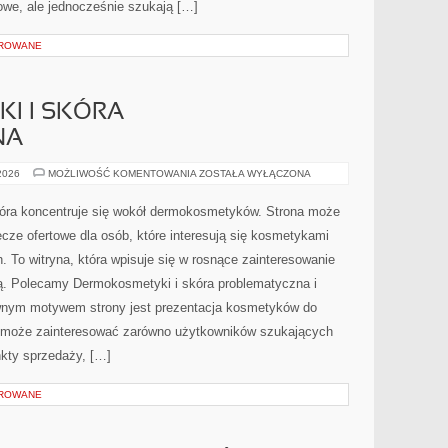
we, ale jednocześnie szukają […]
OROWANE
I I SKÓRA
NA
DERMOKOSMETYKI
 2026
MOŻLIWOŚĆ KOMENTOWANIA
ZOSTAŁA WYŁĄCZONA
I
SKÓRA
PROBLEMATYCZNA
 która koncentruje się wokół dermokosmetyków. Strona może
cze ofertowe dla osób, które interesują się kosmetykami
. To witryna, która wpisuje się w rosnące zainteresowanie
ją. Polecamy Dermokosmetyki i skóra problematyczna i
ównym motywem strony jest prezentacja kosmetyków do
.pl może zainteresować zarówno użytkowników szukających
nkty sprzedaży, […]
OROWANE