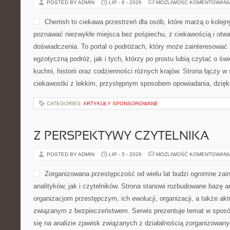
POSTED BY ADMIN
LIP - 6 - 2026
MOŻLIWOŚĆ KOMENTOWAN
Cherrish to ciekawa przestrzeń dla osób, które marzą o kolej
poznawać niezwykłe miejsca bez pośpiechu, z ciekawością i otwa
doświadczenia. To portal o podróżach, który może zainteresować
egzotyczną podróż, jak i tych, którzy po prostu lubią czytać o świ
kuchni, historii oraz codzienności różnych krajów. Strona łączy w
ciekawostki z lekkim, przystępnym sposobem opowiadania, dzię
CATEGORIES:
ARTYKUŁY SPONSOROWANE
Z PERSPEKTYWY CZYTELNIKA
POSTED BY ADMIN
LIP - 5 - 2026
MOŻLIWOŚĆ KOMENTOWAN
Zorganizowana przestępczość od wielu lat budzi ogromne zai
analityków, jak i czytelników. Strona stanowi rozbudowane bazę 
organizacjom przestępczym, ich ewolucji, organizacji, a także 
związanym z bezpieczeństwem. Serwis prezentuje temat w sposó
się na analizie zjawisk związanych z działalnością zorganizowan