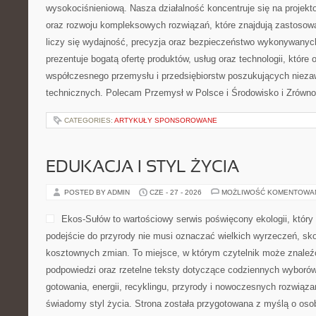
wysokociśnieniową. Nasza działalność koncentruje się na projekto
oraz rozwoju kompleksowych rozwiązań, które znajdują zastosow
liczy się wydajność, precyzja oraz bezpieczeństwo wykonywanyc
prezentuje bogatą ofertę produktów, usług oraz technologii, które
współczesnego przemysłu i przedsiębiorstw poszukujących niez
technicznych. Polecam Przemysł w Polsce i Środowisko i Zrówn
CATEGORIES:
ARTYKUŁY SPONSOROWANE
EDUKACJA I STYL ŻYCIA
POSTED BY ADMIN
CZE - 27 - 2026
MOŻLIWOŚĆ KOMENTOWA
Ekos-Sułów to wartościowy serwis poświęcony ekologii, któr
podejście do przyrody nie musi oznaczać wielkich wyrzeczeń, sk
kosztownych zmian. To miejsce, w którym czytelnik może znaleź
podpowiedzi oraz rzetelne teksty dotyczące codziennych wyboró
gotowania, energii, recyklingu, przyrody i nowoczesnych rozwiąza
świadomy styl życia. Strona została przygotowana z myślą o oso