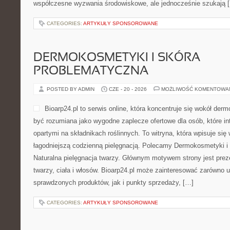
współczesne wyzwania środowiskowe, ale jednocześnie szukają 
CATEGORIES:
ARTYKUŁY SPONSOROWANE
DERMOKOSMETYKI I SKÓRA
PROBLEMATYCZNA
POSTED BY ADMIN
CZE - 20 - 2026
MOŻLIWOŚĆ KOMENTOWA
Bioarp24.pl to serwis online, która koncentruje się wokół d
być rozumiana jako wygodne zaplecze ofertowe dla osób, które i
opartymi na składnikach roślinnych. To witryna, która wpisuje się
łagodniejszą codzienną pielęgnacją. Polecamy Dermokosmetyki i 
Naturalna pielęgnacja twarzy. Głównym motywem strony jest pre
twarzy, ciała i włosów. Bioarp24.pl może zainteresować zarówno
sprawdzonych produktów, jak i punkty sprzedaży, […]
CATEGORIES:
ARTYKUŁY SPONSOROWANE