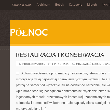
Archiwum
Bobek
Kategorie
Mietek
Strona główna
Spis T
PÓŁNOC
RESTAURACJA I KONSERWACJA
POSTED BY ADMIN
LIP - 10 - 2026
MOŻLIWOŚĆ KOMENTOWAN
AutomotiveBearings.pl to magazyn internetowy stworzone z m
motoryzacją w jej najbardziej charakterystycznym wydaniu. To stro
patrzą na samochód wyłącznie jak na codzienne narzędzie, ale wi
wpis może stać się początkiem sentimentalnej wycieczki przez ś
legendarnych marek, przełomowych konstrukcji, zapomnianych m
sukcesów i samochodów, które na stałe zapisały się w pamięci k
motoryzację jako […]