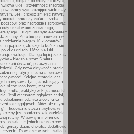
odziec), sięgasz po słodycze (czyn),
wilową ulgę i przyjemność (nagroda).
 powtarzany wystarczająco wiele razy
matyzm. Jeśli chcesz zmienić nawyk,
zy odciąć samą czynność – trzeba
ę bodźcowi oraz nagrodzie i spróbować
ć cały układ w coś zdrowszego,
pierającego. Drugim ważnym elementem
ala zmiany. Ambitne postanowienia w
tra codziennie biegam 10 kilometrów”
e na papierze, ale często kończą się
ż po kilku dniach. Mózg nie lubi
eferuje ewolucję. Dlatego lepiej zacząć
yków – biegania przez 5 minut,
dnej serii ćwiczeń, przeczytania
 książki. Gdy nowa aktywność stanie
codziennej rutyny, można stopniowo
tensywność. Kolejną strategią jest
ych nawyków z tymi już istniejącymi.
nnie pijesz rano kawę, możesz
tego krótką praktykę wdzięczności lub
nia. Jeśli wieczorem oglądasz serial,
 odpaleniem odcinka zrobić kilka
czeń rozciągających. Mówi się o tym
ing” – budowaniu stosu nawyków, w
 kolejny jest osadzony w kontekście
wanej rutyny. W pewnym momencie
ny pojawia się jednak nieunikniony
dzi gorszy dzień, choroba, dodatkowe
męczenie. To właśnie w tych chwilach