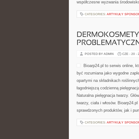
współczesne wyzwania środowisko
CATEGORIES:
ARTYKUŁY SPONS
DERMOKOSMETYK
PROBLEMATYCZ
POSTED BY ADMIN
CZE - 20 -
Bioarp24.pl to serwis online,
być rozumiana jako wygodne zaple
opartymi na składnikach roślinnych
łagodniejszą codzienną pielęgnac
Naturalna pielęgnacja twarzy. Gł
twarzy, ciała i włosów. Bioarp24
sprawdzonych produktów, jak i pu
CATEGORIES:
ARTYKUŁY SPONS