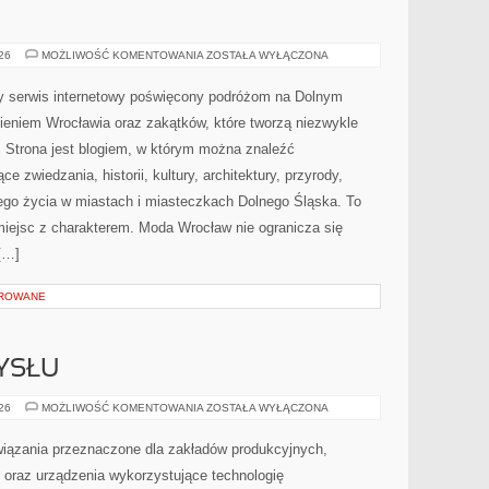
JELENIA
026
MOŻLIWOŚĆ KOMENTOWANIA
ZOSTAŁA WYŁĄCZONA
GÓRA
y serwis internetowy poświęcony podróżom na Dolnym
eniem Wrocławia oraz zakątków, które tworzą niezwykle
i. Strona jest blogiem, w którym można znaleźć
zwiedzania, historii, kultury, architektury, przyrody,
nego życia w miastach i miasteczkach Dolnego Śląska. To
 miejsc z charakterem. Moda Wrocław nie ogranicza się
[…]
OROWANE
YSŁU
HISTORIA
026
MOŻLIWOŚĆ KOMENTOWANIA
ZOSTAŁA WYŁĄCZONA
PRZEMYSŁU
ązania przeznaczone dla zakładów produkcyjnych,
oraz urządzenia wykorzystujące technologię