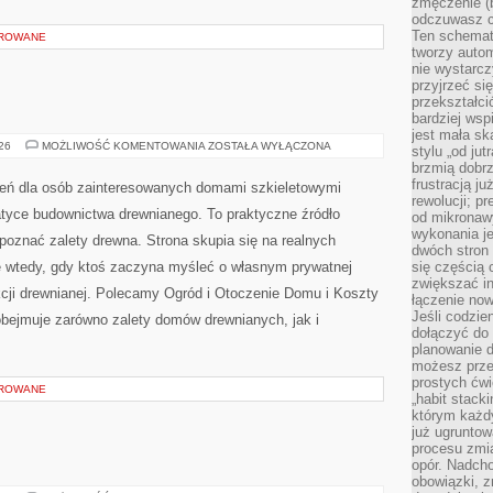
zmęczenie (b
odczuwasz ch
Ten schemat
OROWANE
tworzy auto
nie wystarc
przyjrzeć si
przekształci
bardziej ws
jest mała sk
DOMPOL
026
MOŻLIWOŚĆ KOMENTOWANIA
ZOSTAŁA WYŁĄCZONA
stylu „od ju
brzmią dobrz
frustracją ju
zeń dla osób zainteresowanych domami szkieletowymi
rewolucji; pr
tyce budownictwa drewnianego. To praktyczne źródło
od mikronaw
wykonania je
 poznać zalety drewna. Strona skupia się na realnych
dwóch stron
ię wtedy, gdy ktoś zaczyna myśleć o własnym prywatnej
się częścią 
zwiększać in
cji drewnianej. Polecamy Ogród i Otoczenie Domu i Koszty
łączenie now
Jeśli codzie
obejmuje zarówno zalety domów drewnianych, jak i
dołączyć do 
planowanie d
możesz przed
prostych ćwi
OROWANE
„habit stack
którym każdy
już ugrunto
procesu zmia
opór. Nadcho
obowiązki, z