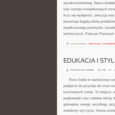
wysokociśnieniową. Nasza działaln
oraz rozwoju kompleksowych rozwi
liczy się wydajność, precyzja or
prezentuje bogatą ofertę produktów
współczesnego przemysłu i przed
technicznych. Polecam Przemysł 
CATEGORIES:
ARTYKUŁY SPONS
EDUKACJA I STYL
POSTED BY ADMIN
CZE - 27 -
Ekos-Sułów to wartościowy ser
podejście do przyrody nie musi o
kosztownych zmian. To miejsce, w
podpowiedzi oraz rzetelne teksty
gotowania, energii, recyklingu, p
świadomy styl życia. Strona zost