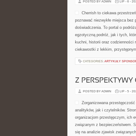
POSTED BY ADMIN
LIP - 6 - 2
Cherrish to ciekawa przestrzeń
poznawać niezwykłe miejsca bez p
doświadczenia. To portal o podró
egzotyczną podróż, jak i tych, któr
kuchni, historii oraz codzienności
ciekawostki z lekkim, przystępn
CATEGORIES:
ARTYKUŁY SPONS
Z PERSPEKTYWY 
POSTED BY ADMIN
LIP - 5 - 2
Zorganizowana przestępczość 
analityków, jak i czytelników. St
organizacjom przestępczym, ich e
związanym z bezpieczeństwem. Se
się na analizie zjawisk związanyc