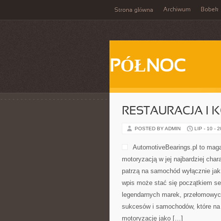
Archiwum
Bobek
Strona główna
PÓŁNOC
RESTAURACJA I
POSTED BY ADMIN
LIP - 10 - 
AutomotiveBearings.pl to maga
motoryzacją w jej najbardziej char
patrzą na samochód wyłącznie jak 
wpis może stać się początkiem se
legendarnych marek, przełomowyc
sukcesów i samochodów, które na s
motoryzację jako […]