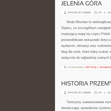
JELENIA GÓRA
POSTED BY ADMIN
LIP - 2 - 2
Moda Wrocław to wielowątkow
Śląsku, ze szczególnym uwzględni
inspirującą mapę tej części Polsk
przewodnikowe wskazówki dotyczące 
wydarzeń, rekreacji oraz codzien
blog dla osób, które lubią szukać
wyłącznie do najbardziej znanych 
CATEGORIES:
ARTYKUŁY SPONS
HISTORIA PRZEM
POSTED BY ADMIN
LIP - 1 - 2
Tworzymy zaawansowane rozwi
dostarczając sprawdzone systemy 