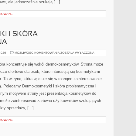
we, ale jednocześnie szukają […]
OROWANE
I I SKÓRA
NA
DERMOKOSMETYKI
 2026
MOŻLIWOŚĆ KOMENTOWANIA
ZOSTAŁA WYŁĄCZONA
I
SKÓRA
PROBLEMATYCZNA
 która koncentruje się wokół dermokosmetyków. Strona może
cze ofertowe dla osób, które interesują się kosmetykami
. To witryna, która wpisuje się w rosnące zainteresowanie
ją. Polecamy Dermokosmetyki i skóra problematyczna i
ównym motywem strony jest prezentacja kosmetyków do
.pl może zainteresować zarówno użytkowników szukających
nkty sprzedaży, […]
OROWANE