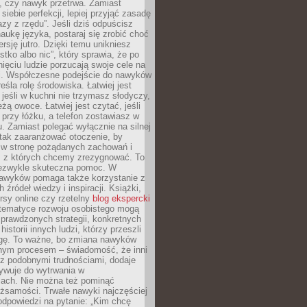
, czy nawyk przetrwa. Zamiast
iebie perfekcji, lepiej przyjąć zasadę
azy z rzędu”. Jeśli dziś odpuścisz
naukę języka, postaraj się zrobić choć
rsję jutro. Dzięki temu unikniesz
stko albo nic”, który sprawia, że po
ięciu ludzie porzucają swoje cele na
ni. Współczesne podejście do nawyków
śla rolę środowiska. Łatwiej jest
 jeśli w kuchni nie trzymasz słodyczy,
eżą owoce. Łatwiej jest czytać, jeśli
 przy łóżku, a telefon zostawiasz w
. Zamiast polegać wyłącznie na silnej
 tak zaaranżować otoczenie, by
s w stronę pożądanych zachowań i
e, z których chcemy zrezygnować. To
niezwykle skuteczna pomoc. W
awyków pomaga także korzystanie z
 źródeł wiedzy i inspiracji. Książki,
rsy online czy rzetelny
blog ekspercki
tematyce rozwoju osobistego mogą
prawdzonych strategii, konkretnych
historii innych ludzi, którzy przeszli
gę. To ważne, bo zmiana nawyków
ym procesem – świadomość, że inni
 z podobnymi trudnościami, dodaje
ywuje do wytrwania w
iach. Nie można też pominąć
żsamości. Trwałe nawyki najczęściej
odpowiedzi na pytanie: „Kim chcę