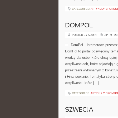
CATEGORIES:
ARTYKUŁY SPONS
DOMPOL
POSTED BY ADMIN
LIP - 9 - 2
DomPol – internetowa przestr
DomPol to portal poświęcony tema
wiedzy dla osób, które chcą lepiej
wątpliwościach, które pojawiają s
przestrzeni wykonanym z konstruk
i Finansowanie. Tematyka strony 
wątpliwości, które […]
CATEGORIES:
ARTYKUŁY SPONS
SZWECJA