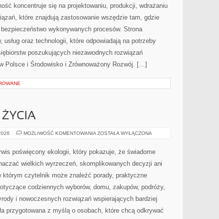
ość koncentruje się na projektowaniu, produkcji, wdrażaniu
ązań, które znajdują zastosowanie wszędzie tam, gdzie
az bezpieczeństwo wykonywanych procesów. Strona
, usług oraz technologii, które odpowiadają na potrzeby
siębiorstw poszukujących niezawodnych rozwiązań
w Polsce i Środowisko i Zrównoważony Rozwój. […]
OROWANE
 ŻYCIA
EDUKACJA
 2026
MOŻLIWOŚĆ KOMENTOWANIA
ZOSTAŁA WYŁĄCZONA
I
STYL
ŻYCIA
wis poświęcony ekologii, który pokazuje, że świadome
znaczać wielkich wyrzeczeń, skomplikowanych decyzji ani
 którym czytelnik może znaleźć porady, praktyczne
 dotyczące codziennych wyborów, domu, zakupów, podróży,
rzyrody i nowoczesnych rozwiązań wspierających bardziej
ała przygotowana z myślą o osobach, które chcą odkrywać