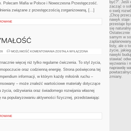
być?”. Jeśli
bie. Polecam Mafia w Polsce i Nowoczesna Przestępczość.
zacząć o so
adnienia związane z przestępczością zorganizowaną, […]
o swój rozwój
„Chcę przec
nawyk staje 
OROWANE
przestaje by
się naturaln
Ostatecznie
samym w sobi
ZYMAŁOŚĆ
zaplanowany 
listy, ale o 
życie, jakie
KARDIO
026
MOŻLIWOŚĆ KOMENTOWANIA
ZOSTAŁA WYŁĄCZONA
nawyki budu
I
WYTRZYMAŁOŚĆ
stawiać odw
nacznie więcej niż tylko regularne ćwiczenia. To styl życia,
wyzwania i m
naprawdę wa
amopoczucie oraz codzienną energię. Strona poświęcona tej
powtarzalnyc
pendium informacji, w którym każdy miłośnik ruchu –
zmiany.
ansowany – może znaleźć wartościowe materiały dotyczące
u życia, odżywiania oraz świadomego rozwijania własnej
ę na popularyzowaniu aktywności fizycznej, przedstawiając
OROWANE