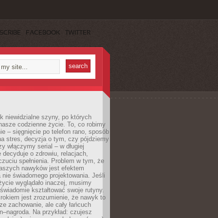
SCRIBE
FACEBOOK
TWITTER
k niewidzialne szyny, po których
nasze codzienne życie. To, co robimy
e – sięgnięcie po telefon rano, sposób
a stres, decyzja o tym, czy pójdziemy
zy włączymy serial – w długiej
 decyduje o zdrowiu, relacjach,
oczuciu spełnienia. Problem w tym, że
aszych nawyków jest efektem
 nie świadomego projektowania. Jeśli
życie wyglądało inaczej, musimy
świadomie kształtować swoje rutyny.
rokiem jest zrozumienie, że nawyk to
ze zachowanie, ale cały łańcuch
n–nagroda. Na przykład: czujesz