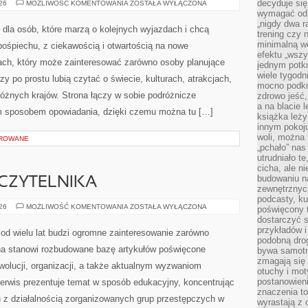
decyduje się
SZWECJA
026
MOŻLIWOŚĆ KOMENTOWANIA
ZOSTAŁA WYŁĄCZONA
wymagać od s
„nigdy dwa r
 dla osób, które marzą o kolejnych wyjazdach i chcą
trening czy 
minimalną we
ośpiechu, z ciekawością i otwartością na nowe
efektu „wszy
żach, który może zainteresować zarówno osoby planujące
jednym potkn
wiele tygod
zy po prostu lubią czytać o świecie, kulturach, atrakcjach,
mocno podkre
 różnych krajów. Strona łączy w sobie podróżnicze
zdrowo jeść,
a na blacie l
ym sposobem opowiadania, dzięki czemu można tu […]
książka leży
innym pokoju
woli, można
OROWANE
„pchało” na
utrudniało t
cicha, ale 
budowaniu n
CZYTELNIKA
zewnętrznych
podcasty, ku
Z
026
MOŻLIWOŚĆ KOMENTOWANIA
ZOSTAŁA WYŁĄCZONA
poświęcony 
PERSPEKTYWY
dostarczyć s
CZYTELNIKA
przykładów i 
od wielu lat budzi ogromne zainteresowanie zarówno
podobną dro
rona stanowi rozbudowane bazę artykułów poświęcone
bywa samotn
zmagają się
wolucji, organizacji, a także aktualnym wyzwaniom
otuchy i mot
postanowien
rwis prezentuje temat w sposób edukacyjny, koncentrując
znaczenia to
h z działalnością zorganizowanych grup przestępczych w
wyrastają z 