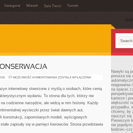
Kategorie
Mietek
Tomek
Spis Treści
SUB
 KONSERWACJA
Nawyki są ja
porusza się 
RESTAURACJA
2026
MOŻLIWOŚĆ KOMENTOWANIA
ZOSTAŁA WYŁĄCZONA
automatyczni
I
KONSERWACJA
reagowania n
zyn internetowy stworzone z myślą o osobach, które cenią
na spacer, c
perspektywie
akterystycznym wydaniu. To strona dla tych, którzy nie
karierze i p
większość n
na codzienne narzędzie, ale widzą w nim historię. Każdy
przypadku, a
ntimentalnej wycieczki przez świat dawnych aut,
chcemy, by 
nauczyć się 
h konstrukcji, zapomnianych modeli, wyścigowych
Pierwszym k
tałe zapisały się w pamięci kierowców. Strona przedstawia
nie pojedync
bodziec–czy