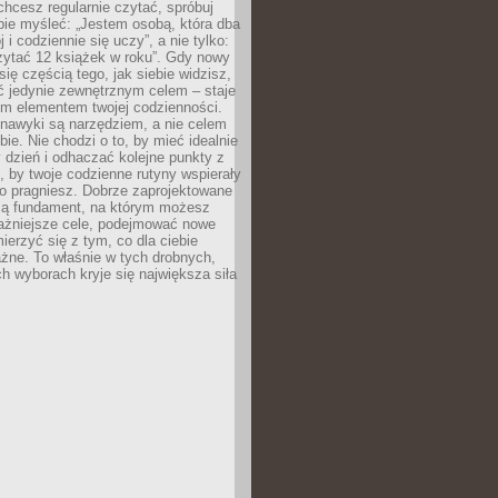
 chcesz regularnie czytać, spróbuj
bie myśleć: „Jestem osobą, która dba
 i codziennie się uczy”, a nie tylko:
zytać 12 książek w roku”. Gdy nowy
się częścią tego, jak siebie widzisz,
ć jedynie zewnętrznym celem – staje
ym elementem twojej codzienności.
 nawyki są narzędziem, a nie celem
e. Nie chodzi o to, by mieć idealnie
dzień i odhaczać kolejne punkty z
to, by twoje codzienne rutyny wspierały
go pragniesz. Dobrze zaprojektowane
ją fundament, na którym możesz
ażniejsze cele, podejmować nowe
ierzyć się z tym, co dla ciebie
żne. To właśnie w tych drobnych,
h wyborach kryje się największa siła