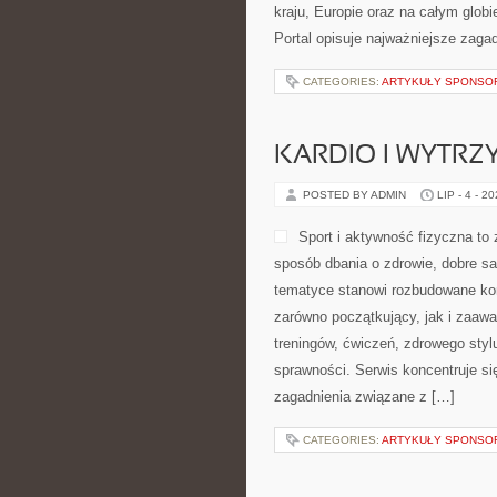
kraju, Europie oraz na całym glo
Portal opisuje najważniejsze zag
CATEGORIES:
ARTYKUŁY SPONS
KARDIO I WYTR
POSTED BY ADMIN
LIP - 4 - 2
Sport i aktywność fizyczna to z
sposób dbania o zdrowie, dobre s
tematyce stanowi rozbudowane kom
zarówno początkujący, jak i zaaw
treningów, ćwiczeń, zdrowego styl
sprawności. Serwis koncentruje si
zagadnienia związane z […]
CATEGORIES:
ARTYKUŁY SPONS