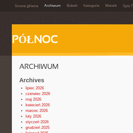
Archiwum
Bobek
Kategorie
Mietek
Strona główna
Spis T
PÓŁNOC
ARCHIWUM
Archives
lipiec 2026
czerwiec 2026
maj 2026
kwiecień 2026
marzec 2026
luty 2026
styczeń 2026
grudzień 2025