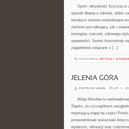
Sport i aktywność fizyczna to z
sposób dbania o zdrowie, dobre s
tematyce stanowi rozbudowane kom
zarówno początkujący, jak i zaaw
treningów, ćwiczeń, zdrowego styl
sprawności. Serwis koncentruje si
zagadnienia związane z […]
CATEGORIES:
ARTYKUŁY SPONS
JELENIA GÓRA
POSTED BY ADMIN
LIP - 2 - 2
Moda Wrocław to wielowątkow
Śląsku, ze szczególnym uwzględni
inspirującą mapę tej części Polsk
przewodnikowe wskazówki dotyczące 
wydarzeń, rekreacji oraz codzien