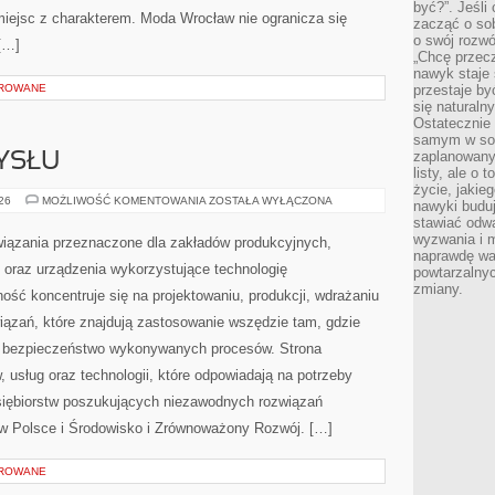
być?”. Jeśli
 miejsc z charakterem. Moda Wrocław nie ogranicza się
zacząć o so
o swój rozwój
[…]
„Chcę przec
nawyk staje 
OROWANE
przestaje by
się naturaln
Ostatecznie
samym w sobi
zaplanowany 
YSŁU
listy, ale o 
życie, jakie
HISTORIA
026
MOŻLIWOŚĆ KOMENTOWANIA
ZOSTAŁA WYŁĄCZONA
nawyki budu
PRZEMYSŁU
stawiać odw
wyzwania i m
ązania przeznaczone dla zakładów produkcyjnych,
naprawdę wa
oraz urządzenia wykorzystujące technologię
powtarzalnyc
zmiany.
ość koncentruje się na projektowaniu, produkcji, wdrażaniu
ązań, które znajdują zastosowanie wszędzie tam, gdzie
az bezpieczeństwo wykonywanych procesów. Strona
, usług oraz technologii, które odpowiadają na potrzeby
siębiorstw poszukujących niezawodnych rozwiązań
w Polsce i Środowisko i Zrównoważony Rozwój. […]
OROWANE