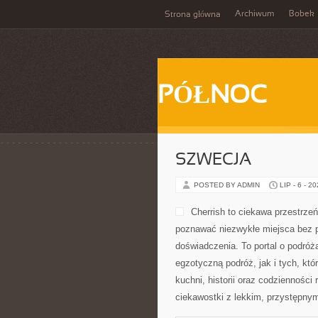
Archiwum
Bobek
Strona główna
PÓŁNOC
SZWECJA
POSTED BY ADMIN
LIP - 6 - 2
Cherrish to ciekawa przestrzeń
poznawać niezwykłe miejsca bez p
doświadczenia. To portal o podró
egzotyczną podróż, jak i tych, któr
kuchni, historii oraz codzienności
ciekawostki z lekkim, przystępn