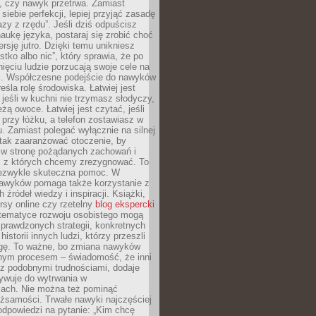
, czy nawyk przetrwa. Zamiast
iebie perfekcji, lepiej przyjąć zasadę
azy z rzędu”. Jeśli dziś odpuścisz
naukę języka, postaraj się zrobić choć
rsję jutro. Dzięki temu unikniesz
stko albo nic”, który sprawia, że po
ięciu ludzie porzucają swoje cele na
ni. Współczesne podejście do nawyków
śla rolę środowiska. Łatwiej jest
 jeśli w kuchni nie trzymasz słodyczy,
eżą owoce. Łatwiej jest czytać, jeśli
 przy łóżku, a telefon zostawiasz w
. Zamiast polegać wyłącznie na silnej
 tak zaaranżować otoczenie, by
s w stronę pożądanych zachowań i
e, z których chcemy zrezygnować. To
niezwykle skuteczna pomoc. W
awyków pomaga także korzystanie z
 źródeł wiedzy i inspiracji. Książki,
rsy online czy rzetelny
blog ekspercki
tematyce rozwoju osobistego mogą
prawdzonych strategii, konkretnych
historii innych ludzi, którzy przeszli
gę. To ważne, bo zmiana nawyków
ym procesem – świadomość, że inni
 z podobnymi trudnościami, dodaje
ywuje do wytrwania w
iach. Nie można też pominąć
żsamości. Trwałe nawyki najczęściej
odpowiedzi na pytanie: „Kim chcę