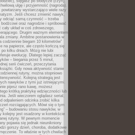
odziec), sięgasz po słodycze (czyn),
wilową ulgę i przyjemność (nagroda).
 powtarzany wystarczająco wiele razy
matyzm. Jeśli chcesz zmienić nawyk,
zy odciąć samą czynność – trzeba
ę bodźcowi oraz nagrodzie i spróbować
ć cały układ w coś zdrowszego,
pierającego. Drugim ważnym elementem
ala zmiany. Ambitne postanowienia w
tra codziennie biegam 10 kilometrów”
e na papierze, ale często kończą się
ż po kilku dniach. Mózg nie lubi
eferuje ewolucję. Dlatego lepiej zacząć
yków – biegania przez 5 minut,
dnej serii ćwiczeń, przeczytania
 książki. Gdy nowa aktywność stanie
codziennej rutyny, można stopniowo
tensywność. Kolejną strategią jest
ych nawyków z tymi już istniejącymi.
nnie pijesz rano kawę, możesz
tego krótką praktykę wdzięczności lub
nia. Jeśli wieczorem oglądasz serial,
 odpaleniem odcinka zrobić kilka
czeń rozciągających. Mówi się o tym
ing” – budowaniu stosu nawyków, w
 kolejny jest osadzony w kontekście
wanej rutyny. W pewnym momencie
ny pojawia się jednak nieunikniony
dzi gorszy dzień, choroba, dodatkowe
męczenie. To właśnie w tych chwilach