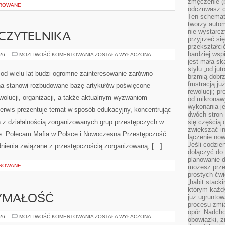
zmęczenie (b
OROWANE
odczuwasz ch
Ten schemat
tworzy auto
nie wystarc
CZYTELNIKA
przyjrzeć si
przekształci
bardziej ws
Z
026
MOŻLIWOŚĆ KOMENTOWANIA
ZOSTAŁA WYŁĄCZONA
PERSPEKTYWY
jest mała sk
CZYTELNIKA
stylu „od ju
od wielu lat budzi ogromne zainteresowanie zarówno
brzmią dobrz
frustracją ju
rona stanowi rozbudowane bazę artykułów poświęcone
rewolucji; pr
wolucji, organizacji, a także aktualnym wyzwaniom
od mikronaw
wykonania je
rwis prezentuje temat w sposób edukacyjny, koncentrując
dwóch stron
h z działalnością zorganizowanych grup przestępczych w
się częścią 
zwiększać in
bie. Polecam Mafia w Polsce i Nowoczesna Przestępczość.
łączenie now
Jeśli codzie
adnienia związane z przestępczością zorganizowaną, […]
dołączyć do 
planowanie d
OROWANE
możesz przed
prostych ćwi
„habit stack
którym każdy
już ugrunto
ZYMAŁOŚĆ
procesu zmia
opór. Nadcho
KARDIO
026
MOŻLIWOŚĆ KOMENTOWANIA
ZOSTAŁA WYŁĄCZONA
obowiązki, z
I