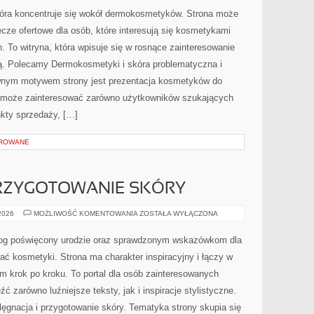
SKÓRA
PROBLEMATYCZNA
 która koncentruje się wokół dermokosmetyków. Strona może
cze ofertowe dla osób, które interesują się kosmetykami
. To witryna, która wpisuje się w rosnące zainteresowanie
ją. Polecamy Dermokosmetyki i skóra problematyczna i
ównym motywem strony jest prezentacja kosmetyków do
.pl może zainteresować zarówno użytkowników szukających
nkty sprzedaży, […]
OROWANE
PRZYGOTOWANIE SKÓRY
PIELĘGNACJA
 2026
MOŻLIWOŚĆ KOMENTOWANIA
ZOSTAŁA WYŁĄCZONA
I
PRZYGOTOWANIE
SKÓRY
 blog poświęcony urodzie oraz sprawdzonym wskazówkom dla
ać kosmetyki. Strona ma charakter inspiracyjny i łączy w
m krok po kroku. To portal dla osób zainteresowanych
 zarówno luźniejsze teksty, jak i inspiracje stylistyczne.
ęgnacja i przygotowanie skóry. Tematyka strony skupia się