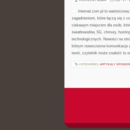
POSTED BY ADMIN
CZE - 17 -
Internat.com.pl to wartościowy
zagadnieniom, które łączą się z 
ciekawym miejscem dla osób, któr
światłowodów, 5G, chmury, hostin
technologicznych. Nowości na stron
którym nowoczesna komunikacja z
teorii, czytelnik może znaleźć tu
CATEGORIES:
ARTYKUŁY SPONS