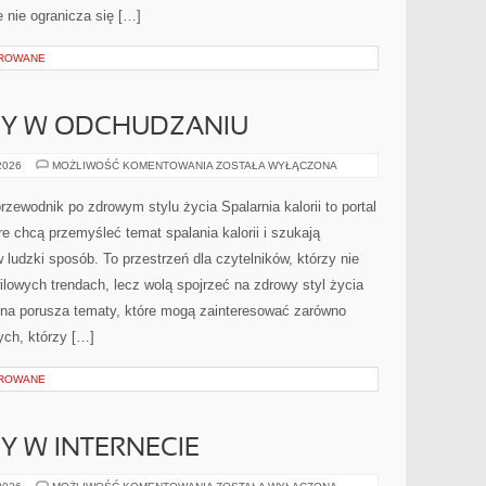
 nie ogranicza się […]
OROWANE
DY W ODCHUDZANIU
NOWINKI
 2026
MOŻLIWOŚĆ KOMENTOWANIA
ZOSTAŁA WYŁĄCZONA
I
TRENDY
W
 przewodnik po zdrowym stylu życia Spalarnia kalorii to portal
ODCHUDZANIU
e chcą przemyśleć temat spalania kalorii i szukają
ludzki sposób. To przestrzeń dla czytelników, którzy nie
ilowych trendach, lecz wolą spojrzeć na zdrowy styl życia
rona porusza tematy, które mogą zainteresować zarówno
ych, którzy […]
OROWANE
Y W INTERNECIE
NOWINKI