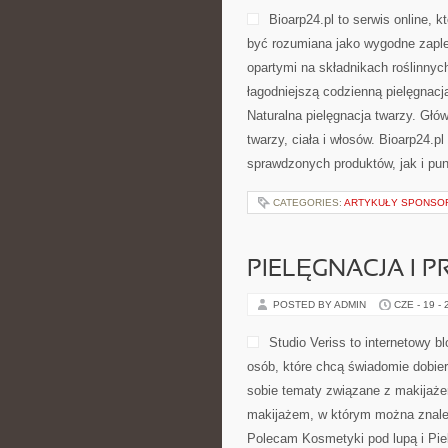
Bioarp24.pl to serwis online,
być rozumiana jako wygodne zaple
opartymi na składnikach roślinnych
łagodniejszą codzienną pielęgnac
Naturalna pielęgnacja twarzy. Gł
twarzy, ciała i włosów. Bioarp24
sprawdzonych produktów, jak i pu
CATEGORIES:
ARTYKUŁY SPONS
PIELĘGNACJA I 
POSTED BY ADMIN
CZE - 19 -
Studio Veriss to internetowy
osób, które chcą świadomie dobier
sobie tematy związane z makijaże
makijażem, w którym można znaleźć
Polecam Kosmetyki pod lupą i Piel