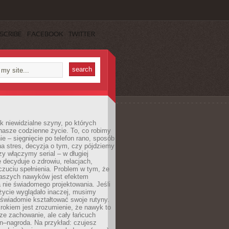
SCRIBE
FACEBOOK
TWITTER
k niewidzialne szyny, po których
nasze codzienne życie. To, co robimy
e – sięgnięcie po telefon rano, sposób
a stres, decyzja o tym, czy pójdziemy
zy włączymy serial – w długiej
 decyduje o zdrowiu, relacjach,
oczuciu spełnienia. Problem w tym, że
aszych nawyków jest efektem
 nie świadomego projektowania. Jeśli
życie wyglądało inaczej, musimy
świadomie kształtować swoje rutyny.
rokiem jest zrozumienie, że nawyk to
ze zachowanie, ale cały łańcuch
n–nagroda. Na przykład: czujesz