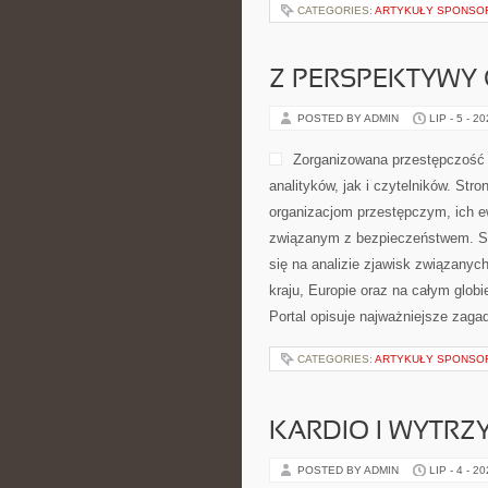
CATEGORIES:
ARTYKUŁY SPONS
Z PERSPEKTYWY 
POSTED BY ADMIN
LIP - 5 - 2
Zorganizowana przestępczość 
analityków, jak i czytelników. St
organizacjom przestępczym, ich e
związanym z bezpieczeństwem. Se
się na analizie zjawisk związanyc
kraju, Europie oraz na całym glo
Portal opisuje najważniejsze zag
CATEGORIES:
ARTYKUŁY SPONS
KARDIO I WYTR
POSTED BY ADMIN
LIP - 4 - 2