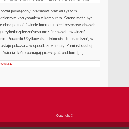
 2026
MOŻLIWOŚĆ KOMENTOWANIA
ZOSTAŁA WYŁĄCZONA
I
TRENDY
W
 portal poświęcony internetowi oraz wszystkim
INTERNECIE
codziennym korzystaniem z komputera. Strona może być
e chcą poznać świecie internetu, sieci bezprzewodowych,
gu, cyberbezpieczeństwa oraz firmowych rozwiązań
ie: Poradniki Użytkownika i Internaty. To przestrzeń, w
ostaje pokazana w sposób zrozumiały. Zamiast suchej
 omówienia, które pomagają rozwiązać problem. […]
OROWANE
Copyright ©