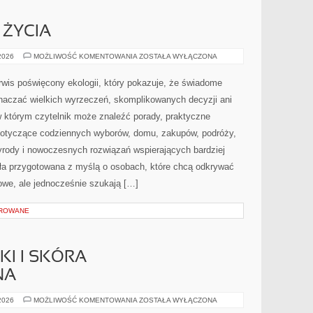
 ŻYCIA
EDUKACJA
 2026
MOŻLIWOŚĆ KOMENTOWANIA
ZOSTAŁA WYŁĄCZONA
I
STYL
ŻYCIA
wis poświęcony ekologii, który pokazuje, że świadome
znaczać wielkich wyrzeczeń, skomplikowanych decyzji ani
 którym czytelnik może znaleźć porady, praktyczne
 dotyczące codziennych wyborów, domu, zakupów, podróży,
rzyrody i nowoczesnych rozwiązań wspierających bardziej
ała przygotowana z myślą o osobach, które chcą odkrywać
we, ale jednocześnie szukają […]
OROWANE
I I SKÓRA
NA
DERMOKOSMETYKI
 2026
MOŻLIWOŚĆ KOMENTOWANIA
ZOSTAŁA WYŁĄCZONA
I