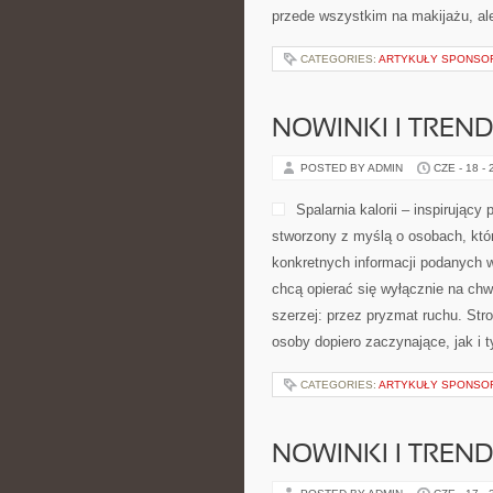
przede wszystkim na makijażu, ale
CATEGORIES:
ARTYKUŁY SPONS
NOWINKI I TREN
POSTED BY ADMIN
CZE - 18 -
Spalarnia kalorii – inspirujący
stworzony z myślą o osobach, któr
konkretnych informacji podanych w 
chcą opierać się wyłącznie na chw
szerzej: przez pryzmat ruchu. St
osoby dopiero zaczynające, jak i t
CATEGORIES:
ARTYKUŁY SPONS
NOWINKI I TREND