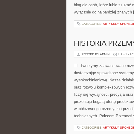
blog dla osób, które lubią szukać
wyłącznie do najbardziej znanych 
CATEGORIES:
ARTYKUŁY SPONS
HISTORIA PRZEM
POSTED BY ADMIN
LIP - 1 - 2
Tworzymy zaawansowane rozwi
dostarczając sprawdzone systemy 
wysokociśnieniową. Nasza działaln
oraz rozwoju kompleksowych rozwi
liczy się wydajność, precyzja or
prezentuje bogatą ofertę produktów
współczesnego przemysłu i przed
technicznych. Polecam Przemysł 
CATEGORIES:
ARTYKUŁY SPONS