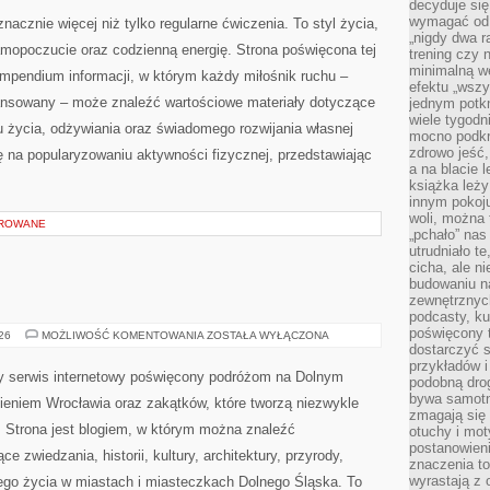
decyduje się
WYTRZYMAŁOŚĆ
wymagać od s
nacznie więcej niż tylko regularne ćwiczenia. To styl życia,
„nigdy dwa r
amopoczucie oraz codzienną energię. Strona poświęcona tej
trening czy 
minimalną we
pendium informacji, w którym każdy miłośnik ruchu –
efektu „wszy
ansowany – może znaleźć wartościowe materiały dotyczące
jednym potkn
wiele tygod
u życia, odżywiania oraz świadomego rozwijania własnej
mocno podkre
zdrowo jeść,
ę na popularyzowaniu aktywności fizycznej, przedstawiając
a na blacie l
książka leży
innym pokoju
woli, można
OROWANE
„pchało” na
utrudniało t
cicha, ale 
budowaniu n
zewnętrznych
podcasty, ku
poświęcony 
JELENIA
026
MOŻLIWOŚĆ KOMENTOWANIA
ZOSTAŁA WYŁĄCZONA
GÓRA
dostarczyć s
przykładów i 
y serwis internetowy poświęcony podróżom na Dolnym
podobną dro
bywa samotn
eniem Wrocławia oraz zakątków, które tworzą niezwykle
zmagają się
i. Strona jest blogiem, w którym można znaleźć
otuchy i mot
postanowien
zwiedzania, historii, kultury, architektury, przyrody,
znaczenia to
wyrastają z 
nego życia w miastach i miasteczkach Dolnego Śląska. To