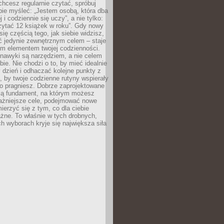
 chcesz regularnie czytać, spróbuj
bie myśleć: „Jestem osobą, która dba
 i codziennie się uczy”, a nie tylko:
zytać 12 książek w roku”. Gdy nowy
się częścią tego, jak siebie widzisz,
ć jedynie zewnętrznym celem – staje
ym elementem twojej codzienności.
 nawyki są narzędziem, a nie celem
e. Nie chodzi o to, by mieć idealnie
dzień i odhaczać kolejne punkty z
to, by twoje codzienne rutyny wspierały
go pragniesz. Dobrze zaprojektowane
ją fundament, na którym możesz
ażniejsze cele, podejmować nowe
ierzyć się z tym, co dla ciebie
żne. To właśnie w tych drobnych,
h wyborach kryje się największa siła