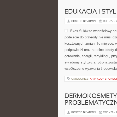
EDUKACJA I STYL
POSTED BY ADMIN
CZE - 27 -
Ekos-Sułów to wartościowy ser
podejście do przyrody nie musi o
kosztownych zmian. To miejsce, w
podpowiedzi oraz rzetelne teksty
gotowania, energii, recyklingu, p
świadomy styl życia. Strona zost
współczesne wyzwania środowisko
CATEGORIES:
ARTYKUŁY SPONS
DERMOKOSMETYK
PROBLEMATYCZ
POSTED BY ADMIN
CZE - 20 -