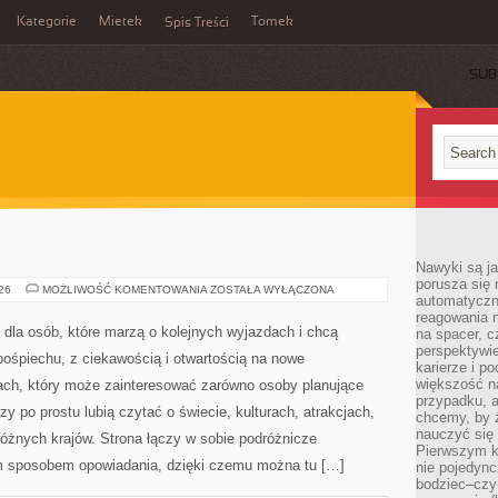
Kategorie
Mietek
Tomek
Spis Treści
SUB
Nawyki są ja
porusza się 
SZWECJA
026
MOŻLIWOŚĆ KOMENTOWANIA
ZOSTAŁA WYŁĄCZONA
automatyczni
reagowania n
 dla osób, które marzą o kolejnych wyjazdach i chcą
na spacer, c
perspektywie
ośpiechu, z ciekawością i otwartością na nowe
karierze i p
większość n
żach, który może zainteresować zarówno osoby planujące
przypadku, a
zy po prostu lubią czytać o świecie, kulturach, atrakcjach,
chcemy, by 
nauczyć się 
 różnych krajów. Strona łączy w sobie podróżnicze
Pierwszym k
ym sposobem opowiadania, dzięki czemu można tu […]
nie pojedync
bodziec–czy