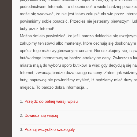
pośrednictwem Internetu. To obecnie coś o wiele bardziej powsz
może się wydawać, że nie jest łatwo zakupić obuwie przez Internet
powinniśmy sobie poradzić. Przecież nie jesteśmy pierwszymi lu
buty przez Internet!
Można śmiało powiedzieć, że jeśli bardzo dokładnie się rozejrzy
zakupimy tenisówki albo martensy, które cechują się doskonały
oprócz tego mało wygórowanymi cenami. Nie oszukujmy się, najw
butów drogą internetową są bardzo atrakcyjne ceny. Zwłaszcza l
miasta mają do wyboru sporo butików, a więc gdy decydują się na
Internet, zwracają bardzo dużą uwagę na ceny. Zatem jak widzim
buty, naprawdę nie powinniśmy myśleć, iż będziemy mieć duży p
miejsca. To bardzo dobra informacja…
1.
Przejdź do pełnej wersji wpisu
2.
Dowiedz się więcej
3.
Poznaj wszystkie szczegóły