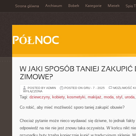
Archiwum
Bobek
Kategorie
Mietek
Strona główna
Spis T
PÓŁNOC
W JAKI SPOSÓB TANIEJ ZAKUPIĆ
ZIMOWE?
POSTED BY ADMIN
POSTED ON GRU - 7 - 2025
MOŻLIWOŚĆ 
WYŁĄCZONA
Tagi:
dziewczyny
,
kobiety
,
kosmetyki
,
makijaż
,
moda
,
styl
,
uroda
Co robić, aby mieć możliwość sporo taniej zakupić obuwie?
Chociaż pytanie może nieco wydawać się dziwne, to jednak fakty s
odpowiedź na nie nie jest znowu taka oczywista. W końcu nikt ni
przypadku buty trzeba koniecznie kupić w tradycyjnym sklepie. M