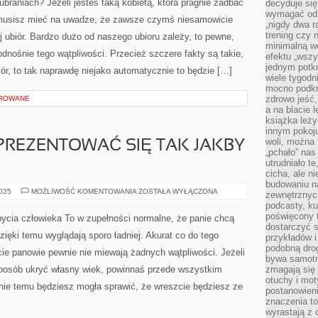
braniach? Jeżeli jesteś taką kobietą, która pragnie zadbać
decyduje się
NA
wymagać od s
ODZIEŻY?
m musisz mieć na uwadze, że zawsze czymś niesamowicie
„nigdy dwa r
trening czy 
 ubiór. Bardzo dużo od naszego ubioru zależy, to pewne,
minimalną we
nośnie tego wątpliwości. Przecież szczere fakty są takie,
efektu „wszy
jednym potkn
iór, to tak naprawdę niejako automatycznie to będzie […]
wiele tygod
mocno podkre
zdrowo jeść,
OROWANE
a na blacie l
książka leży
innym pokoju
woli, można
 PREZENTOWAĆ SIĘ TAK JAKBY
„pchało” na
utrudniało t
cicha, ale 
budowaniu n
CO
2025
MOŻLIWOŚĆ KOMENTOWANIA
ZOSTAŁA WYŁĄCZONA
zewnętrznych
ZROBIĆ,
podcasty, ku
ABY
PREZENTOWAĆ
poświęcony 
ycia człowieka To w zupełności normalne, że panie chcą
SIĘ
dostarczyć s
TAK
zięki temu wyglądają sporo ładniej. Akurat co do tego
przykładów i 
JAKBY
MŁODZIEJ?
podobną dro
cie panowie pewnie nie miewają żadnych wątpliwości. Jeżeli
bywa samotn
 sposób ukryć własny wiek, powinnaś przede wszystkim
zmagają się
otuchy i mot
śnie temu będziesz mogła sprawić, że wreszcie będziesz ze
postanowien
znaczenia to
wyrastają z 