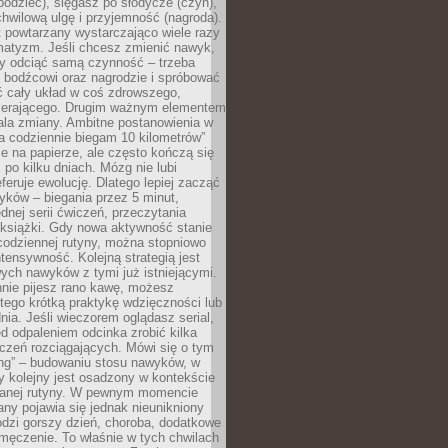
odziec), sięgasz po słodycze (czyn),
wilową ulgę i przyjemność (nagroda).
 powtarzany wystarczająco wiele razy
matyzm. Jeśli chcesz zmienić nawyk,
zy odciąć samą czynność – trzeba
ę bodźcowi oraz nagrodzie i spróbować
ć cały układ w coś zdrowszego,
pierającego. Drugim ważnym elementem
ala zmiany. Ambitne postanowienia w
tra codziennie biegam 10 kilometrów”
e na papierze, ale często kończą się
ż po kilku dniach. Mózg nie lubi
eferuje ewolucję. Dlatego lepiej zacząć
yków – biegania przez 5 minut,
dnej serii ćwiczeń, przeczytania
 książki. Gdy nowa aktywność stanie
codziennej rutyny, można stopniowo
tensywność. Kolejną strategią jest
ych nawyków z tymi już istniejącymi.
nnie pijesz rano kawę, możesz
tego krótką praktykę wdzięczności lub
nia. Jeśli wieczorem oglądasz serial,
 odpaleniem odcinka zrobić kilka
czeń rozciągających. Mówi się o tym
ing” – budowaniu stosu nawyków, w
 kolejny jest osadzony w kontekście
wanej rutyny. W pewnym momencie
ny pojawia się jednak nieunikniony
dzi gorszy dzień, choroba, dodatkowe
męczenie. To właśnie w tych chwilach