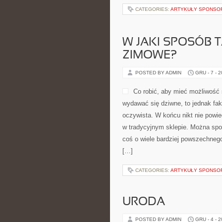
CATEGORIES:
ARTYKUŁY SPONS
W JAKI SPOSÓB T
ZIMOWE?
POSTED BY ADMIN
GRU - 7 - 
Co robić, aby mieć możliwość 
wydawać się dziwne, to jednak fakt
oczywista. W końcu nikt nie powie
w tradycyjnym sklepie. Można spok
coś o wiele bardziej powszechneg
[…]
CATEGORIES:
ARTYKUŁY SPONS
URODA
POSTED BY ADMIN
GRU - 4 - 