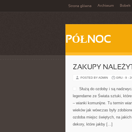
Archiwum
Bobek
Strona główna
PÓŁNOC
ZAKUPY NALEŻY
POSTED BY ADMIN
GRU - 9 - 
Służą do ozdoby i są nadzwyc
legendarne ze Świata sztuki, któr
– wianki komunijne. Tu termin wia
wieków jak wówczas były zdobione 
ozdoba miejsc świętych, na jakich 
dekory, które jakby […]