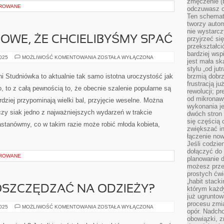
zmęczenie (b
OROWANE
odczuwasz ch
Ten schemat
tworzy auto
nie wystarc
OWE, ŻE CHCIELIBYŚMY SPAĆ
przyjrzeć si
przekształci
bardziej ws
TO
2025
MOŻLIWOŚĆ KOMENTOWANIA
ZOSTAŁA WYŁĄCZONA
jest mała sk
ZAPEWNE
TYPOWE,
stylu „od ju
ŻE
ni Studniówka to aktualnie tak samo istotna uroczystość jak
brzmią dobrz
CHCIELIBYŚMY
frustracją ju
SPAĆ
o, to z całą pewnością to, że obecnie szalenie popularne są
rewolucji; pr
od mikronaw
rdziej przypominają wielki bal, przyjęcie weselne. Można
wykonania je
czy siak jedno z najważniejszych wydarzeń w trakcie
dwóch stron
się częścią 
astanówmy, co w takim razie może robić młoda kobieta,
zwiększać in
łączenie now
Jeśli codzie
dołączyć do 
OROWANE
planowanie d
możesz przed
prostych ćwi
„habit stack
OSZCZĘDZAĆ NA ODZIEŻY?
którym każdy
już ugrunto
procesu zmia
W
2025
MOŻLIWOŚĆ KOMENTOWANIA
ZOSTAŁA WYŁĄCZONA
opór. Nadcho
JAKI
SPOSÓB
obowiązki, z
OSZCZĘDZAĆ