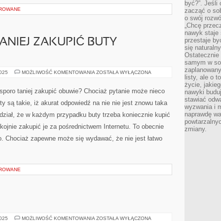
być?”. Jeśli
OROWANE
zacząć o so
o swój rozwój
„Chcę przec
nawyk staje 
przestaje by
ANIEJ ZAKUPIĆ BUTY
się naturaln
Ostatecznie
samym w sobi
zaplanowany 
W
2025
MOŻLIWOŚĆ KOMENTOWANIA
ZOSTAŁA WYŁĄCZONA
listy, ale o 
JAKI
SPOSÓB
życie, jakie
TANIEJ
sporo taniej zakupić obuwie? Chociaż pytanie może nieco
nawyki budu
ZAKUPIĆ
stawiać odw
BUTY
y są takie, iż akurat odpowiedź na nie nie jest znowu taka
ZIMOWE?
wyzwania i m
naprawdę wa
dział, że w każdym przypadku buty trzeba koniecznie kupić
powtarzalnyc
ojnie zakupić je za pośrednictwem Internetu. To obecnie
zmiany.
o. Chociaż zapewne może się wydawać, że nie jest łatwo
OROWANE
URODA
2025
MOŻLIWOŚĆ KOMENTOWANIA
ZOSTAŁA WYŁĄCZONA