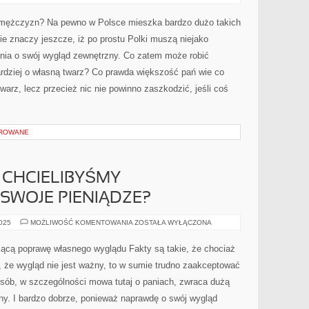
a mężczyzn? Na pewno w Polsce mieszka bardzo dużo takich
nie znaczy jeszcze, iż po prostu Polki muszą niejako
nia o swój wygląd zewnętrzny. Co zatem może robić
ardziej o własną twarz? Co prawda większość pań wie co
twarz, lecz przecież nic nie powinno zaszkodzić, jeśli coś
OROWANE
I CHCIELIBYŚMY
SWOJE PIENIĄDZE?
CO
2025
MOŻLIWOŚĆ KOMENTOWANIA
ZOSTAŁA WYŁĄCZONA
ZROBIĆ,
JEŚLI
CHCIELIBYŚMY
cą poprawę własnego wyglądu Fakty są takie, że chociaż
ZAINWESTOWAĆ
SWOJE
, że wygląd nie jest ważny, to w sumie trudno zaakceptować
PIENIĄDZE?
sób, w szczególności mowa tutaj o paniach, zwraca dużą
y. I bardzo dobrze, ponieważ naprawdę o swój wygląd