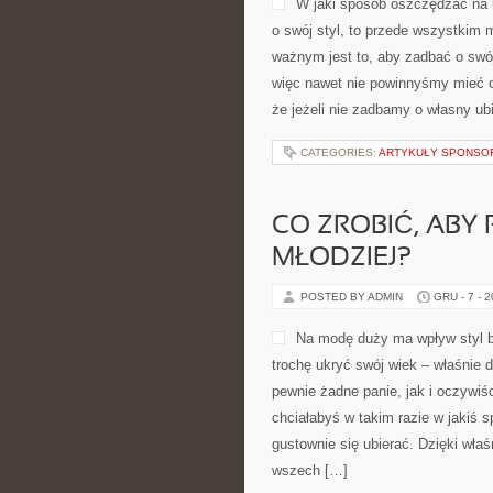
W jaki sposób oszczędzać na u
o swój styl, to przede wszystki
ważnym jest to, aby zadbać o swój
więc nawet nie powinnyśmy mieć od
że jeżeli nie zadbamy o własny ub
CATEGORIES:
ARTYKUŁY SPONS
CO ZROBIĆ, ABY
MŁODZIEJ?
POSTED BY ADMIN
GRU - 7 - 
Na modę duży ma wpływ styl b
trochę ukryć swój wiek – właśnie d
pewnie żadne panie, jak i oczywiś
chciałabyś w takim razie w jakiś
gustownie się ubierać. Dzięki wła
wszech […]