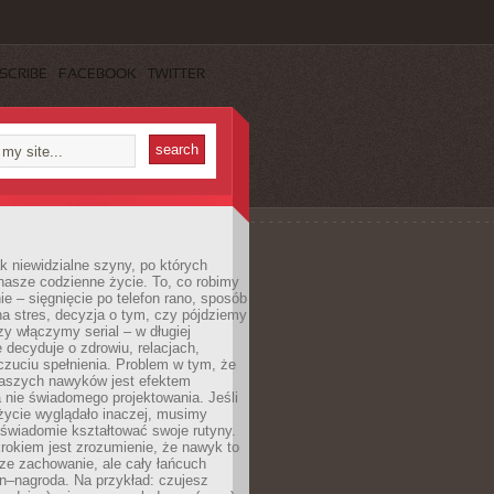
SCRIBE
FACEBOOK
TWITTER
k niewidzialne szyny, po których
nasze codzienne życie. To, co robimy
e – sięgnięcie po telefon rano, sposób
a stres, decyzja o tym, czy pójdziemy
zy włączymy serial – w długiej
 decyduje o zdrowiu, relacjach,
oczuciu spełnienia. Problem w tym, że
aszych nawyków jest efektem
 nie świadomego projektowania. Jeśli
życie wyglądało inaczej, musimy
świadomie kształtować swoje rutyny.
rokiem jest zrozumienie, że nawyk to
ze zachowanie, ale cały łańcuch
n–nagroda. Na przykład: czujesz