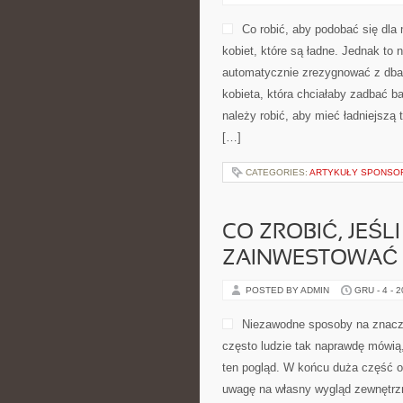
Co robić, aby podobać się dl
kobiet, które są ładne. Jednak to 
automatycznie zrezygnować z dba
kobieta, która chciałaby zadbać b
należy robić, aby mieć ładniejszą 
[…]
CATEGORIES:
ARTYKUŁY SPONS
CO ZROBIĆ, JEŚL
ZAINWESTOWAĆ 
POSTED BY ADMIN
GRU - 4 - 
Niezawodne sposoby na znaczą
często ludzie tak naprawdę mówią
ten pogląd. W końcu duża część o
uwagę na własny wygląd zewnętrzn