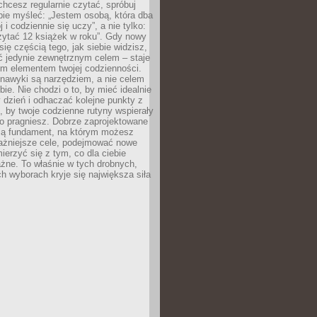
 chcesz regularnie czytać, spróbuj
bie myśleć: „Jestem osobą, która dba
 i codziennie się uczy”, a nie tylko:
zytać 12 książek w roku”. Gdy nowy
się częścią tego, jak siebie widzisz,
ć jedynie zewnętrznym celem – staje
ym elementem twojej codzienności.
 nawyki są narzędziem, a nie celem
e. Nie chodzi o to, by mieć idealnie
dzień i odhaczać kolejne punkty z
to, by twoje codzienne rutyny wspierały
go pragniesz. Dobrze zaprojektowane
ją fundament, na którym możesz
ażniejsze cele, podejmować nowe
ierzyć się z tym, co dla ciebie
żne. To właśnie w tych drobnych,
h wyborach kryje się największa siła