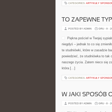
CATEGORIES:
ARTYKUŁY SPONS
TO ZAPEWNE TYP
POSTED BY ADMIN
GRU - 9 - 
Piękna pościel w Twojej sypial
niegdyś – jednak to co się zmienił
te studniówki, które w zasadzie ba
powiedzieć, że studniówka to tak 
naszego życia. Zatem nieco się z
która […]
CATEGORIES:
ARTYKUŁY SPONS
W JAKI SPOSÓB 
POSTED BY ADMIN
GRU - 8 - 