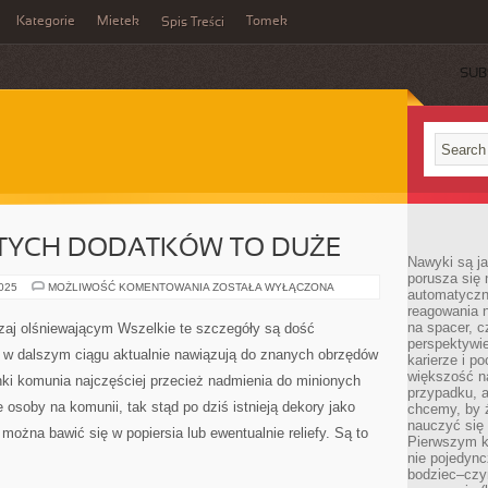
Kategorie
Mietek
Tomek
Spis Treści
SUB
TYCH DODATKÓW TO DUŻE
Nawyki są ja
porusza się 
ZAKUPY
2025
MOŻLIWOŚĆ KOMENTOWANIA
ZOSTAŁA WYŁĄCZONA
automatyczni
NALEŻYTYCH
reagowania n
DODATKÓW
TO
na spacer, c
zaj olśniewającym Wszelkie te szczegóły są dość
DUŻE
perspektywie
e w dalszym ciągu aktualnie nawiązują do znanych obrzędów
karierze i p
większość n
nki komunia najczęściej przecież nadmienia do minionych
przypadku, a
osoby na komunii, tak stąd po dziś istnieją dekory jako
chcemy, by 
nauczyć się 
można bawić się w popiersia lub ewentualnie reliefy. Są to
Pierwszym k
nie pojedync
bodziec–czy