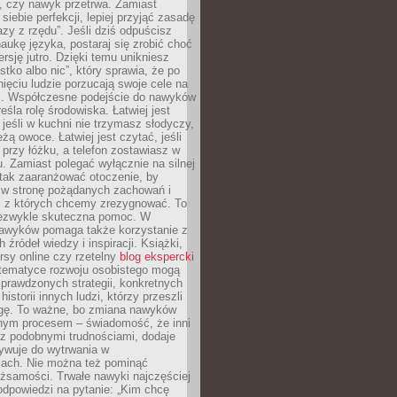
, czy nawyk przetrwa. Zamiast
iebie perfekcji, lepiej przyjąć zasadę
azy z rzędu”. Jeśli dziś odpuścisz
naukę języka, postaraj się zrobić choć
rsję jutro. Dzięki temu unikniesz
stko albo nic”, który sprawia, że po
ięciu ludzie porzucają swoje cele na
ni. Współczesne podejście do nawyków
śla rolę środowiska. Łatwiej jest
 jeśli w kuchni nie trzymasz słodyczy,
eżą owoce. Łatwiej jest czytać, jeśli
 przy łóżku, a telefon zostawiasz w
. Zamiast polegać wyłącznie na silnej
 tak zaaranżować otoczenie, by
s w stronę pożądanych zachowań i
e, z których chcemy zrezygnować. To
niezwykle skuteczna pomoc. W
awyków pomaga także korzystanie z
 źródeł wiedzy i inspiracji. Książki,
rsy online czy rzetelny
blog ekspercki
tematyce rozwoju osobistego mogą
prawdzonych strategii, konkretnych
historii innych ludzi, którzy przeszli
gę. To ważne, bo zmiana nawyków
ym procesem – świadomość, że inni
 z podobnymi trudnościami, dodaje
ywuje do wytrwania w
iach. Nie można też pominąć
żsamości. Trwałe nawyki najczęściej
odpowiedzi na pytanie: „Kim chcę