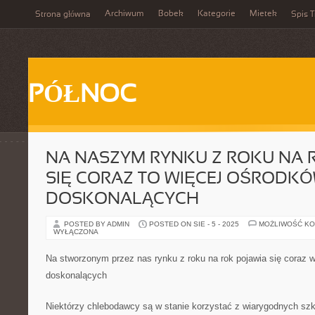
Archiwum
Bobek
Kategorie
Mietek
Strona główna
Spis T
PÓŁNOC
NA NASZYM RYNKU Z ROKU NA 
SIĘ CORAZ TO WIĘCEJ OŚRODK
DOSKONALĄCYCH
POSTED BY ADMIN
POSTED ON SIE - 5 - 2025
MOŻLIWOŚĆ K
WYŁĄCZONA
Na stworzonym przez nas rynku z roku na rok pojawia się coraz w
doskonalących
Niektórzy chlebodawcy są w stanie korzystać z wiarygodnych szko