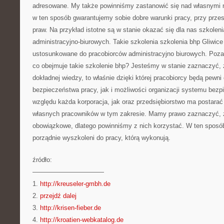
adresowane. My także powinniśmy zastanowić się nad własnymi 
w ten sposób gwarantujemy sobie dobre warunki pracy, przy prze
praw. Na przykład istotne są w stanie okazać się dla nas szkoleni
administracyjno-biurowych. Takie szkolenia szkolenia bhp Gliwic
ustosunkowane do pracobiorców administracyjno biurowych. Poza
co obejmuje takie szkolenie bhp? Jesteśmy w stanie zaznaczyć, ż
dokładnej wiedzy, to właśnie dzięki której pracobiorcy będą pewni
bezpieczeństwa pracy, jak i możliwości organizacji systemu bezp
względu każda korporacja, jak oraz przedsiębiorstwo ma postarać
własnych pracowników w tym zakresie. Mamy prawo zaznaczyć, ż
obowiązkowe, dlatego powinniśmy z nich korzystać. W ten sposó
porządnie wyszkoleni do pracy, którą wykonują.
źródło:
———————————
1.
http://kreuseler-gmbh.de
2.
przejdź dalej
3.
http://krisen-fieber.de
4.
http://kroatien-webkatalog.de