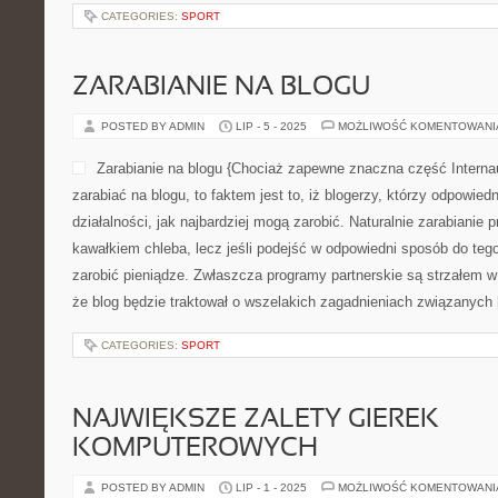
CATEGORIES:
SPORT
ZARABIANIE NA BLOGU
POSTED BY ADMIN
LIP - 5 - 2025
MOŻLIWOŚĆ KOMENTOWAN
Zarabianie na blogu {Chociaż zapewne znaczna część Internau
zarabiać na blogu, to faktem jest to, iż blogerzy, którzy odpowie
działalności, jak najbardziej mogą zarobić. Naturalnie zarabianie p
kawałkiem chleba, lecz jeśli podejść w odpowiedni sposób do te
zarobić pieniądze. Zwłaszcza programy partnerskie są strzałem w
że blog będzie traktował o wszelakich zagadnieniach związanych
CATEGORIES:
SPORT
NAJWIĘKSZE ZALETY GIEREK
KOMPUTEROWYCH
POSTED BY ADMIN
LIP - 1 - 2025
MOŻLIWOŚĆ KOMENTOWAN