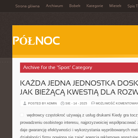
Archiwum
Bobek
Kategorie
Mietek
Strona główna
Spis T
PÓŁNOC
Archive for the ‘Sport’ Category
KAŻDA JEDNA JEDNOSTKA DOSK
JAK BIEŻĄCĄ KWESTIĄ DLA ROZW
POSTED BY ADMIN
SIE - 14 - 2025
MOŻLIWOŚĆ KOMENTOWA
wędrowcy częstokroć używają z usług drukarni Kiedy gra toc
prowadzeniu osobistego interesu, najprzyzwoiciej współpracować
daje gwarancję efektywności i wykorzystania wypróbowanych me
działalności firmy powinna się zająć agencja reklamowa angażuj