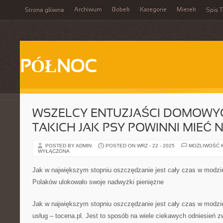
Archiwum
Bobek
Kategorie
Mietek
Strona główna
Spis T
PÓŁNOC
WSZELCY ENTUZJAŚCI DOMOWY
TAKICH JAK PSY POWINNI MIEĆ
POSTED BY ADMIN
POSTED ON WRZ - 22 - 2025
MOŻLIWOŚĆ 
WYŁĄCZONA
Jak w największym stopniu oszczędzanie jest cały czas w modzie
Polaków ulokowało swoje nadwyżki pieniężne
Jak w największym stopniu oszczędzanie jest cały czas w modzie
usług – tocena.pl. Jest to sposób na wiele ciekawych odniesień 