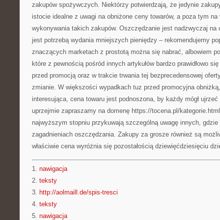
zakupów spożywczych. Niektórzy potwierdzają, że jedynie zakup
istocie idealne z uwagi na obniżone ceny towarów, a poza tym n
wykonywania takich zakupów. Oszczędzanie jest nadzwyczaj na c
jest potrzebą wydania mniejszych pieniędzy – rekomendujemy pop
znaczących marketach z prostotą można się nabrać, albowiem p
które z pewnością pośród innych artykułów bardzo prawidłowo się 
przed promocją oraz w trakcie trwania tej bezprecedensowej ofert
zmianie. W większości wypadkach tuz przed promocyjna obniżką,
interesująca, cena towaru jest podnoszona, by każdy mógł ujrzeć 
uprzejmie zapraszamy na domenę https://tocena.pl/kategorie.htm
najwyższym stopniu przykuwają szczególną uwagę innych, gdzie 
zagadnieniach oszczędzania. Zakupy za grosze również są możliw
właściwie cena wyróżnia się pozostałością dziewięćdziesięciu dzi
1.
nawigacja
2.
teksty
3.
http://aolmaill.de/spis-tresci
4.
teksty
5.
nawigacja