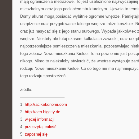
mają ograniczenia metrażowe. To jest uzależnione najzwyczajniej
mieszkalnym oraz jego podziałem strukturalnym. Ujawnia to termi
Domy akurat mogą posiadać wybitnie ogromne wnętrze. Pamiętajm
urządzenie oraz przygotowanie takiego wnętrza także kosztuje.
oraz już nasycać się z jego stanu surowego. Wypada jakkolwiek 
wnętrze. Niestety ale tutaj czasem kalkulacja zawodzi, oraz urzą
najpotrzebniejsze pomieszczenia mieszkania, pozostawiając nietk
tego zobacz Nowe mieszkania Kielce. To na pewno nie jest porzą
nikogo. Mimo to należałoby stwierdzić, że wnętrze występuje za
rodzaju Nowe mieszkanie Kielce. Co do tego nie ma najmniejszyc
tego rodzaju spostrzeżeń.
źródło:
———————————
1.
http://acikekonomi.com
2.
http://acn-bigcity.de
3.
więcej informacji
4.
przeczytaj całość
5.
zapoznaj się