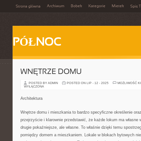
Archiwum
Bobek
Kategorie
Mietek
Strona główna
Spis T
PÓŁNOC
WNĘTRZE DOMU
POSTED BY ADMIN
POSTED ON LIP - 12 - 2025
MOŻLIWOŚĆ 
WYŁĄCZONA
Architektura
Wnętrze domu i mieszkania to bardzo specyficzne określenie or
przejrzyście i klarownie przedstawić, że każde lokum ma własne 
drugie pokaźniejsze, ale własne. To właśnie dzięki temu spostrz
pomiędzy domem a mieszkaniem. Lokale w blokach bytowych niest