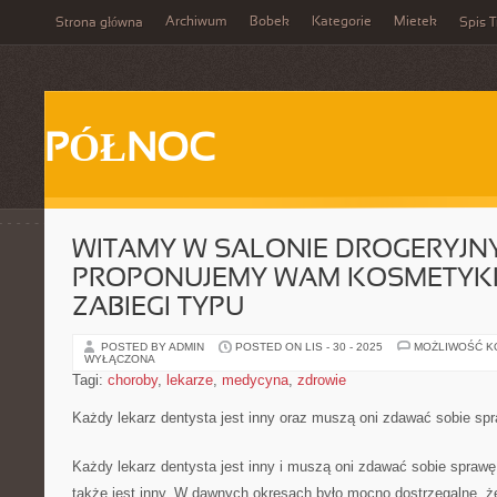
Archiwum
Bobek
Kategorie
Mietek
Strona główna
Spis T
PÓŁNOC
WITAMY W SALONIE DROGERYJN
PROPONUJEMY WAM KOSMETYKI
ZABIEGI TYPU
POSTED BY ADMIN
POSTED ON LIS - 30 - 2025
MOŻLIWOŚĆ 
WYŁĄCZONA
Tagi:
choroby
,
lekarze
,
medycyna
,
zdrowie
Każdy lekarz dentysta jest inny oraz muszą oni zdawać sobie sp
Każdy lekarz dentysta jest inny i muszą oni zdawać sobie sprawę,
także jest inny. W dawnych okresach było mocno dostrzegalne, ż