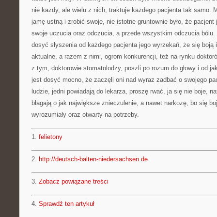
nie każdy, ale wielu z nich, traktuje każdego pacjenta tak samo
jamę ustną i zrobić swoje, nie istotne gruntownie było, że pacjent
swoje uczucia oraz odczucia, a przede wszystkim odczucia bólu. 
dosyć słyszenia od każdego pacjenta jego wyrzekań, że się boją i
aktualne, a razem z nimi, ogrom konkurencji, też na rynku dokto
z tym, doktorowie stomatolodzy, poszli po rozum do głowy i od j
jest dosyć mocno, że zaczęli oni nad wyraz zadbać o swojego pac
ludzie, jedni powiadają do lekarza, proszę rwać, ja się nie boje, na
błagają o jak największe znieczulenie, a nawet narkozę, bo się bo
wyrozumiały oraz otwarty na potrzeby.
1.
felietony
2.
http://deutsch-balten-niedersachsen.de
3.
Zobacz powiązane treści
4.
Sprawdź ten artykuł