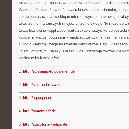
rozwiązaniem jest poszukiwanie ich w e-sklepach. To dzisiaj coraz
W szczególności, że w końcu walizki czy torebka damska, mogą j
zakupione przez nas w sklepie internetowym po naprawdę atrakcy
taka, że nie ma tańszych miejsc, aniżeli e-sklepy. No może serwi
także bez cienia wątpliwości warto zakupić wszystko co potrzebn
kupujemy walizę, powinniśmy wiedzieć, że czymś niezmiernie waż
zwrócić większą uwagę na kwestie samolotowe. Czyli w szczególn
liniami lotniczymi, należy uważać. Cóż, pozostaje życzyć dla ws
bardzo miłych zakupów!
1.
http://schrannis-fotogalerien.de
2.
http://sink-and-relax.de
3.
http://squoquo.de
4.
http://stamm-cdf.de
5.
http://stassfurter-radios.de