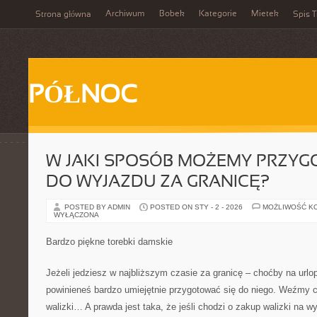
Archiwum
Bobek
Kategorie
Mietek
Strona główna
Spis T
PÓŁNOC
W JAKI SPOSÓB MOŻEMY PRZYG
DO WYJAZDU ZA GRANICĘ?
POSTED BY ADMIN
POSTED ON STY - 2 - 2026
MOŻLIWOŚĆ K
WYŁĄCZONA
Bardzo piękne torebki damskie
Jeżeli jedziesz w najbliższym czasie za granicę – choćby na urlop
powinieneś bardzo umiejętnie przygotować się do niego. Weźmy 
walizki… A prawda jest taka, że jeśli chodzi o zakup walizki na 