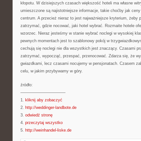
kłopotu. W dzisiejszych czasach większość hoteli ma własne witr
umieszczone są najistotniejsze informacje, takie choćby jak cen
centrum. A przecież nieraz to jest najważniejsze kryterium, żeby 
zatrzymać, gdzie nocować, jaki hotel wybrać. Rozmaite hotele of
wzorzec. Nieraz jesteśmy w stanie wybrać noclegi w wysokiej kl
pewnych momentach jest to szablonowy pokój w trzygwiazdkowym
cechują się noclegi nie dla wszystkich jest znaczący. Czasami pr
zatrzymać, wypocząć, przespać, przenocować. Zdarza się, że wy
gwiazdkami, lecz czasami nocujemy w pensjonatach. Czasem zal
celu, w jakim przybywamy w góry.
źródło:
———————————
1.
kliknij aby zobaczyć
2.
http://weddinger-landbote.de
3.
odwiedź stronę
4.
przeczytaj wszystko
5.
http://weinhandel-liske.de