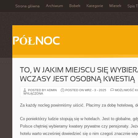
Archiwum
Bobek
Kategorie
Mietek
Strona główna
Spis T
PÓŁNOC
TO, W JAKIM MIEJSCU SIĘ WYBIE
WCZASY JEST OSOBNĄ KWESTIĄ
POSTED BY ADMIN
POSTED ON WRZ - 3 - 2025
MOŻLIWOŚĆ 
WYŁĄCZONA
Za każdy nocleg powinniśmy uiścić. Płacimy za dobę hotelową, 
Co poniektórzy ludzie stopują się w hotelach. Jest to globalne, 
Polsce chętniej wybieramy kwatery prywatne czy pensjonaty. Jeż
hotelu warto wcześniej dowiedzieć się o nim czegoś znacznie wię