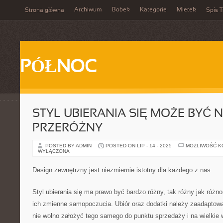
Archiwum
Bobek
Kategorie
Mietek
Strona główna
Spis T
PÓŁNOC
STYL UBIERANIA SIĘ MOŻE BYĆ
PRZERÓŻNY
POSTED BY ADMIN
POSTED ON LIP - 14 - 2025
MOŻLIWOŚĆ 
WYŁĄCZONA
Design zewnętrzny jest niezmiernie istotny dla każdego z nas
Styl ubierania się ma prawo być bardzo różny, tak różny jak różno
ich zmienne samopoczucia. Ubiór oraz dodatki należy zaadaptowa
nie wolno założyć tego samego do punktu sprzedaży i na wielkie 