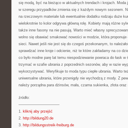
się modą, być na bieżąco w aktualnych trendach i krojach. Moda 
w szeregu przypadków zmienia się z każdym nowym sezonem. Ni
na rzeczowym materiale lub ewentualnie dodatku rodzaju duże kur
wielokrotnie to kolor odgrywa główną rolę. Kobiety mają różne syl
także inne fasony na nie pasują. Warto mieć własny sprecyzowany 
wolno się obawiać smakować nowości w modzie, która proponuje 
sieci. Nawet jeśli nie jest się do czegoś przekonanym, to należał
sprawdzać inne kroje i odcienie, niż te które zakładamy na co dzie
co było modne parę lat temu niespodziewanie powraca do łask w ś
trzymać w szafie ubrania z poprzednich sezonów, aby w razie w
wykorzystywać. Weryfikuje to moda typu ciepłe ubrania. Warto te
uniwersalne ubrania, które przenigdy nie wychodzą z mody. Z pew
należy porządna para dżinsów, mała, czarna sukienka, złota oraz s
źródło:
———————————
1.
kliknij aby przejść
2.
http://bildung20.de
3.
http://bildungsstreik-freiburg.de