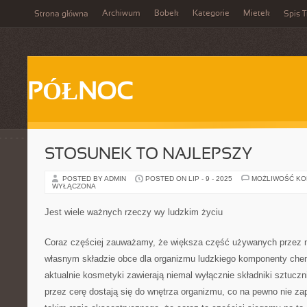
Archiwum
Bobek
Kategorie
Mietek
Strona główna
Spis T
PÓŁNOC
STOSUNEK TO NAJLEPSZY
POSTED BY ADMIN
POSTED ON LIP - 9 - 2025
MOŻLIWOŚĆ K
WYŁĄCZONA
Jest wiele ważnych rzeczy wy ludzkim życiu
Coraz częściej zauważamy, że większa część używanych przez n
własnym składzie obce dla organizmu ludzkiego komponenty ch
aktualnie kosmetyki zawierają niemal wyłącznie składniki sztuc
przez cerę dostają się do wnętrza organizmu, co na pewno nie za