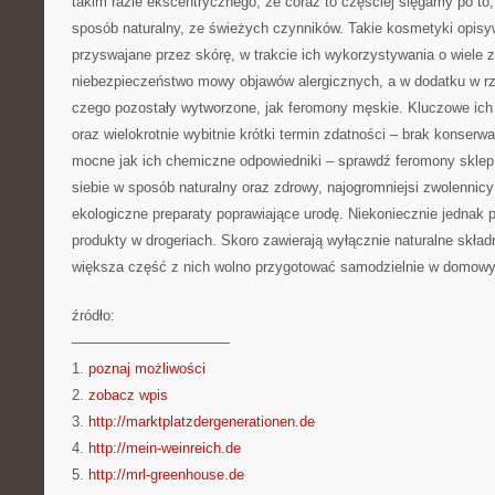
takim razie ekscentrycznego, że coraz to częściej sięgamy po to
sposób naturalny, ze świeżych czynników. Takie kosmetyki opisy
przyswajane przez skórę, w trakcie ich wykorzystywania o wiele 
niebezpieczeństwo mowy objawów alergicznych, a w dodatku w rz
czego pozostały wytworzone, jak feromony męskie. Kluczowe ich d
oraz wielokrotnie wybitnie krótki termin zdatności – brak konserw
mocne jak ich chemiczne odpowiedniki – sprawdź feromony sklep
siebie w sposób naturalny oraz zdrowy, najogromniejsi zwolennicy
ekologiczne preparaty poprawiające urodę. Niekoniecznie jednak 
produkty w drogeriach. Skoro zawierają wyłącznie naturalne składn
większa część z nich wolno przygotować samodzielnie w domow
źródło:
———————————
1.
poznaj możliwości
2.
zobacz wpis
3.
http://marktplatzdergenerationen.de
4.
http://mein-weinreich.de
5.
http://mrl-greenhouse.de