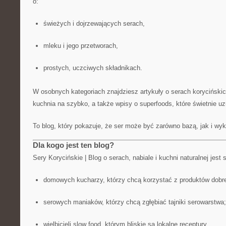
o:
świeżych i dojrzewających serach,
mleku i jego przetworach,
prostych, uczciwych składnikach.
W osobnych kategoriach znajdziesz artykuły o serach korycińskich
kuchnia na szybko, a także wpisy o superfoods, które świetnie uz
To blog, który pokazuje, że ser może być zarówno bazą, jak i wy
Dla kogo jest ten blog?
Sery Korycińskie | Blog o serach, nabiale i kuchni naturalnej jest
domowych kucharzy, którzy chcą korzystać z produktów dobrej
serowych maniaków, którzy chcą zgłębiać tajniki serowarstwa;
wielbicieli slow food, którym bliskie są lokalne receptury.