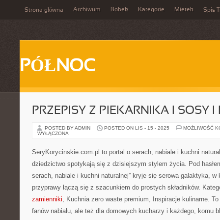
Archiwum
Bobek
Kategorie
Mietek
Strona główna
Spis T
PÓŁNOC
PRZEPISY Z PIEKARNIKA I SOSY I
POSTED BY ADMIN
POSTED ON LIS - 15 - 2025
MOŻLIWOŚĆ 
WYŁĄCZONA
SeryKorycinskie.com.pl to portal o serach, nabiale i kuchni natura
dziedzictwo spotykają się z dzisiejszym stylem życia. Pod hasłem
serach, nabiale i kuchni naturalnej” kryje się serowa galaktyka, w k
przyprawy łączą się z szacunkiem do prostych składników. Katego
zamienniki
, Kuchnia zero waste premium, Inspiracje kulinarne. To 
fanów nabiału, ale też dla domowych kucharzy i każdego, komu bli