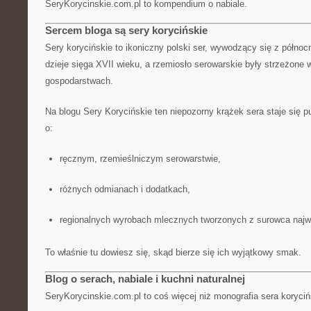
SeryKorycinskie.com.pl to kompendium o nabiale.
Sercem bloga są sery korycińskie
Sery korycińskie to ikoniczny polski ser, wywodzący się z północ
dzieje sięga XVII wieku, a rzemiosło serowarskie były strzeżone 
gospodarstwach.
Na blogu Sery Korycińskie ten niepozorny krążek sera staje się 
o:
ręcznym, rzemieślniczym serowarstwie,
różnych odmianach i dodatkach,
regionalnych wyrobach mlecznych tworzonych z surowca najwy
To właśnie tu dowiesz się, skąd bierze się ich wyjątkowy smak.
Blog o serach, nabiale i kuchni naturalnej
SeryKorycinskie.com.pl to coś więcej niż monografia sera koryci