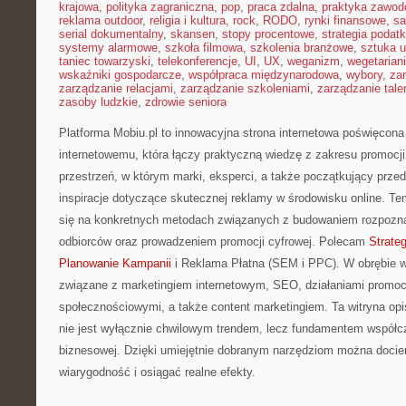
krajowa
,
polityka zagraniczna
,
pop
,
praca zdalna
,
praktyka zawo
reklama outdoor
,
religia i kultura
,
rock
,
RODO
,
rynki finansowe
,
sa
serial dokumentalny
,
skansen
,
stopy procentowe
,
strategia podat
systemy alarmowe
,
szkoła filmowa
,
szkolenia branżowe
,
sztuka u
taniec towarzyski
,
telekonferencje
,
UI
,
UX
,
weganizm
,
wegetarian
wskaźniki gospodarcze
,
współpraca międzynarodowa
,
wybory
,
za
zarządzanie relacjami
,
zarządzanie szkoleniami
,
zarządzanie tale
zasoby ludzkie
,
zdrowie seniora
Platforma Mobiu.pl to innowacyjna strona internetowa poświęcona
internetowemu, która łączy praktyczną wiedzę z zakresu promocj
przestrzeń, w którym marki, eksperci, a także początkujący prze
inspiracje dotyczące skutecznej reklamy w środowisku online. Te
się na konkretnych metodach związanych z budowaniem rozpozna
odbiorców oraz prowadzeniem promocji cyfrowej. Polecam
Strate
Planowanie Kampanii
i Reklama Płatna (SEM i PPC). W obrębie w
związane z marketingiem internetowym, SEO, działaniami promo
społecznościowymi, a także content marketingiem. Ta witryna opis
nie jest wyłącznie chwilowym trendem, lecz fundamentem współc
biznesowej. Dzięki umiejętnie dobranym narzędziom można docier
wiarygodność i osiągać realne efekty.