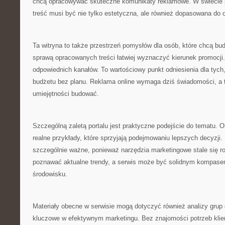
chcą opracowywać skuteczne komunikaty reklamowe. W świecie 
treść musi być nie tylko estetyczna, ale również dopasowana do o
Ta witryna to także przestrzeń pomysłów dla osób, które chcą b
sprawą opracowanych treści łatwiej wyznaczyć kierunek promocji.
odpowiednich kanałów. To wartościowy punkt odniesienia dla tych
budżetu bez planu. Reklama online wymaga dziś świadomości, a 
umiejętności budować.
Szczególną zaletą portalu jest praktyczne podejście do tematu. Obo
realne przykłady, które sprzyjają podejmowaniu lepszych decyzji. 
szczególnie ważne, ponieważ narzędzia marketingowe stale się ro
poznawać aktualne trendy, a serwis może być solidnym kompas
środowisku.
Materiały obecne w serwisie mogą dotyczyć również analizy grup 
kluczowe w efektywnym marketingu. Bez znajomości potrzeb klie