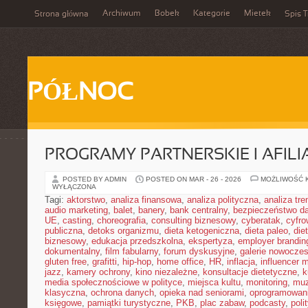
Archiwum
Bobek
Kategorie
Mietek
Strona główna
Spis T
PÓŁNOC
PROGRAMY PARTNERSKIE I AFILI
POSTED BY ADMIN
POSTED ON MAR - 26 - 2026
MOŻLIWOŚĆ 
WYŁĄCZONA
Tagi:
aktorstwo
,
analiza finansowa
,
analiza polityczna
,
analiza tr
audio marketing
,
balet
,
banery
,
bank centralny
,
bezpieczeństwo d
UE
,
casting
,
choreografia
,
consulting biznesowy
,
cyberatak
,
cyfro
publiczna
,
detoks organizmu
,
dieta ketogeniczna
,
dieta paleo
,
die
biznesowy
,
edukacja przedszkolna
,
ekspertyza
,
employer brandin
dokumentalny
,
film fabularny
,
forum dyskusyjne
,
galerie nowocze
gluten free
,
grafitti
,
hip-hop
,
home office
,
HR
,
inflacja
,
influencer 
jazz
,
kamery ochrony
,
kino niezależne
,
konsultacje dietetyczne
,
k
media społecznościowe w polityce
,
miejsca kultu
,
monitoring
,
mu
klasyczna
,
ochrona danych
,
opieka nad seniorami
,
oprogramowan
księgowe
,
pamiątki turystyczne
,
PKB
,
plac zabaw
,
podcasty
,
poli