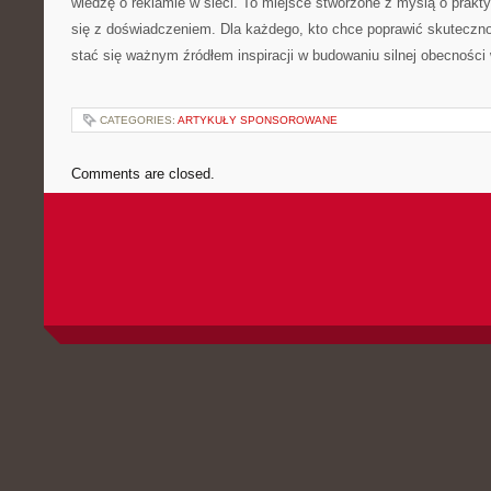
wiedzę o reklamie w sieci. To miejsce stworzone z myślą o prakt
się z doświadczeniem. Dla każdego, kto chce poprawić skuteczno
stać się ważnym źródłem inspiracji w budowaniu silnej obecności 
CATEGORIES:
ARTYKUŁY SPONSOROWANE
Comments are closed.