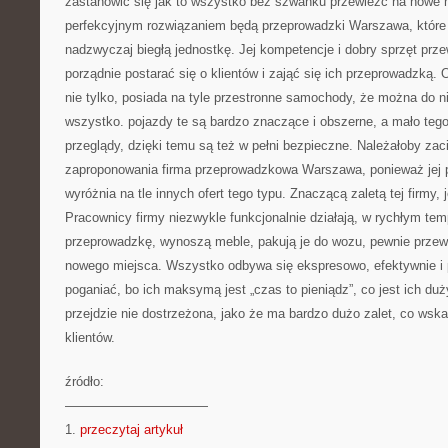
zastanowić się jak to wszystko bez szwanku przewieźć na nowe mi
perfekcyjnym rozwiązaniem będą przeprowadzki Warszawa, które
nadzwyczaj biegłą jednostkę. Jej kompetencje i dobry sprzęt prze
porządnie postarać się o klientów i zająć się ich przeprowadzką. O
nie tylko, posiada na tyle przestronne samochody, że można do 
wszystko. pojazdy te są bardzo znaczące i obszerne, a mało tego
przeglądy, dzięki temu są też w pełni bezpieczne. Należałoby za
zaproponowania firma przeprowadzkowa Warszawa, ponieważ jej pr
wyróżnia na tle innych ofert tego typu. Znaczącą zaletą tej firmy, j
Pracownicy firmy niezwykle funkcjonalnie działają, w rychłym te
przeprowadzkę, wynoszą meble, pakują je do wozu, pewnie przewo
nowego miejsca. Wszystko odbywa się ekspresowo, efektywnie i pr
poganiać, bo ich maksymą jest „czas to pieniądz”, co jest ich du
przejdzie nie dostrzeżona, jako że ma bardzo dużo zalet, co wsk
klientów.
źródło:
———————————
1.
przeczytaj artykuł