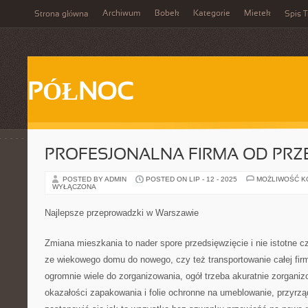
Archiwum
Bobek
Kategorie
Mietek
Strona główna
Spis T
PÓŁNOC
PROFESJONALNA FIRMA OD PR
POSTED BY ADMIN
POSTED ON LIP - 12 - 2025
MOŻLIWOŚĆ 
WYŁĄCZONA
Najlepsze przeprowadzki w Warszawie
Zmiana mieszkania to nader spore przedsięwzięcie i nie istotne 
ze wiekowego domu do nowego, czy też transportowanie całej firm
ogromnie wiele do zorganizowania, ogół trzeba akuratnie zorgani
okazałości zapakowania i folie ochronne na umeblowanie, przyrząd