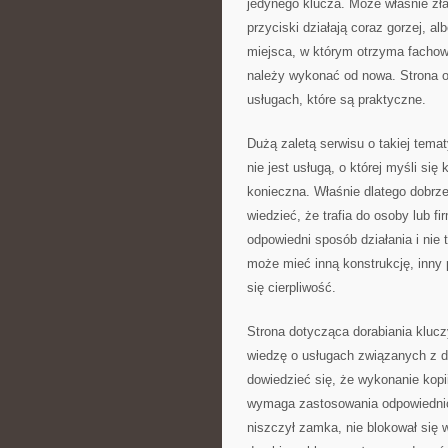
jedynego klucza. Może właśnie zła
przyciski działają coraz gorzej, 
miejsca, w którym otrzyma fachową
należy wykonać od nowa. Strona o
usługach, które są praktyczne.
Dużą zaletą serwisu o takiej tema
nie jest usługą, o której myśli się
konieczna. Właśnie dlatego dobrze
wiedzieć, że trafia do osoby lub fi
odpowiedni sposób działania i nie
może mieć inną konstrukcję, inny p
się cierpliwość.
Strona dotycząca dorabiania klucz
wiedzę o usługach związanych z 
dowiedzieć się, że wykonanie kopi
wymaga zastosowania odpowiednich
niszczył zamka, nie blokował się 