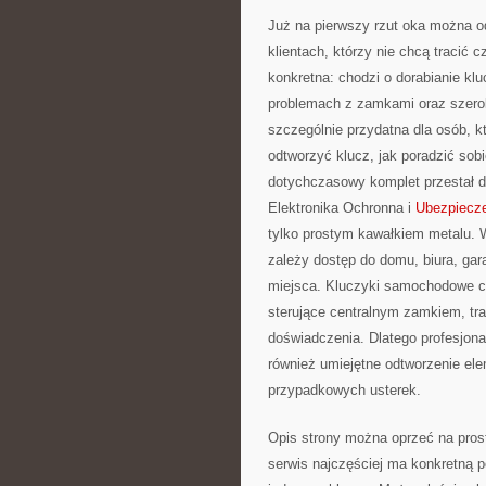
Już na pierwszy rzut oka można o
klientach, którzy nie chcą tracić 
konkretna: chodzi o dorabianie kl
problemach z zamkami oraz szeroko
szczególnie przydatna dla osób, k
odtworzyć klucz, jak poradzić sob
dotychczasowy komplet przestał dz
Elektronika Ochronna i
Ubezpiecze
tylko prostym kawałkiem metalu. W
zależy dostęp do domu, biura, ga
miejsca. Kluczyki samochodowe cor
sterujące centralnym zamkiem, tr
doświadczenia. Dlatego profesjonal
również umiejętne odtworzenie ele
przypadkowych usterek.
Opis strony można oprzeć na prost
serwis najczęściej ma konkretną 