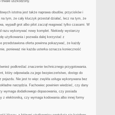
o trwale uszkodzony.
wych istotna jest także naprawa obudów, przycisków i
 na tym, że cały kluczyk przestał działać, lecz na tym, że
wa, wypadł grot albo pilot zaczął reagować tylko czasami. W
a od razu wykonywać nowy komplet. Niekiedy wystarczy
dę użytkowania i pozwala dalej korzystać z
e przedstawiona oferta powinna pokazywać, że każdy
lnie, ponieważ nie każda usterka oznacza konieczność
również podkreślać znaczenie technicznego przygotowania.
ent, który odpowiada za jego bezpieczeństwo, dostęp do
z pojazdu. Nie jest to więc zwykła usługa wykonywana bez
dokładne narzędzia. Fachowiec powinien wiedzieć, czy dany
czy wymaga dodatkowego dopasowania, czy posiada
y z elektroniką, czy wymaga kodowania albo innej formy
ość kluczy, z którymi użytkownicy spotykają się każdego