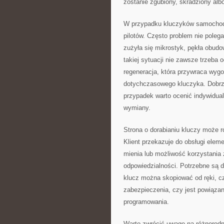
zostanie zgubiony, skradziony alb
W przypadku kluczyków samochodo
pilotów. Często problem nie polega
zużyła się mikrostyk, pękła obudo
takiej sytuacji nie zawsze trzeb
regeneracja, która przywraca wygo
dotychczasowego kluczyka. Dobrz
przypadek warto ocenić indywidua
wymiany.
Strona o dorabianiu kluczy może 
Klient przekazuje do obsługi elem
mienia lub możliwość korzystania 
odpowiedzialności. Potrzebne są 
klucz można skopiować od ręki, 
zabezpieczenia, czy jest powiązan
programowania.
Warto zwrócić uwagę na różnorodn