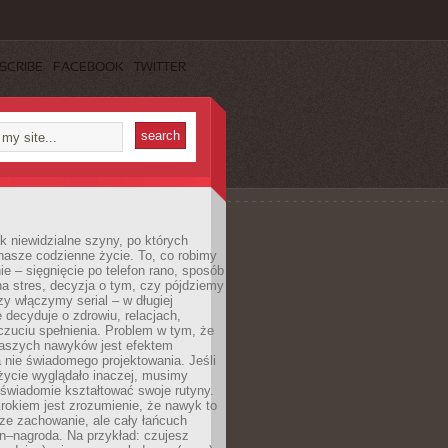
SCRIBE
FACEBOOK
TWITTER
k niewidzialne szyny, po których
nasze codzienne życie. To, co robimy
e – sięgnięcie po telefon rano, sposób
a stres, decyzja o tym, czy pójdziemy
zy włączymy serial – w długiej
 decyduje o zdrowiu, relacjach,
oczuciu spełnienia. Problem w tym, że
aszych nawyków jest efektem
 nie świadomego projektowania. Jeśli
życie wyglądało inaczej, musimy
świadomie kształtować swoje rutyny.
rokiem jest zrozumienie, że nawyk to
ze zachowanie, ale cały łańcuch
n–nagroda. Na przykład: czujesz