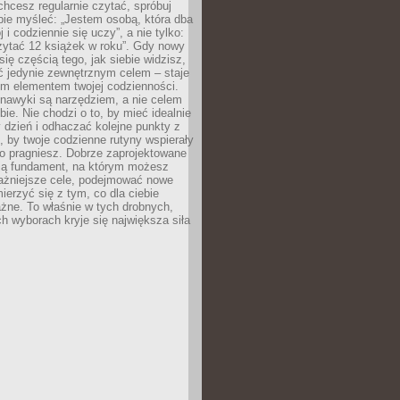
 chcesz regularnie czytać, spróbuj
bie myśleć: „Jestem osobą, która dba
 i codziennie się uczy”, a nie tylko:
zytać 12 książek w roku”. Gdy nowy
się częścią tego, jak siebie widzisz,
ć jedynie zewnętrznym celem – staje
ym elementem twojej codzienności.
 nawyki są narzędziem, a nie celem
e. Nie chodzi o to, by mieć idealnie
dzień i odhaczać kolejne punkty z
to, by twoje codzienne rutyny wspierały
go pragniesz. Dobrze zaprojektowane
ją fundament, na którym możesz
ażniejsze cele, podejmować nowe
ierzyć się z tym, co dla ciebie
żne. To właśnie w tych drobnych,
h wyborach kryje się największa siła