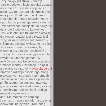
, czy nawyk przetrwa. Zamiast
iebie perfekcji, lepiej przyjąć zasadę
azy z rzędu”. Jeśli dziś odpuścisz
naukę języka, postaraj się zrobić choć
rsję jutro. Dzięki temu unikniesz
stko albo nic”, który sprawia, że po
ięciu ludzie porzucają swoje cele na
ni. Współczesne podejście do nawyków
śla rolę środowiska. Łatwiej jest
 jeśli w kuchni nie trzymasz słodyczy,
eżą owoce. Łatwiej jest czytać, jeśli
 przy łóżku, a telefon zostawiasz w
. Zamiast polegać wyłącznie na silnej
 tak zaaranżować otoczenie, by
s w stronę pożądanych zachowań i
e, z których chcemy zrezygnować. To
niezwykle skuteczna pomoc. W
awyków pomaga także korzystanie z
 źródeł wiedzy i inspiracji. Książki,
rsy online czy rzetelny
blog ekspercki
tematyce rozwoju osobistego mogą
prawdzonych strategii, konkretnych
historii innych ludzi, którzy przeszli
gę. To ważne, bo zmiana nawyków
ym procesem – świadomość, że inni
 z podobnymi trudnościami, dodaje
ywuje do wytrwania w
iach. Nie można też pominąć
żsamości. Trwałe nawyki najczęściej
odpowiedzi na pytanie: „Kim chcę