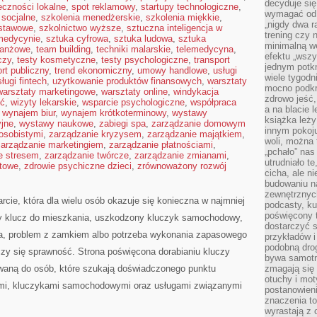
decyduje się
eczności lokalne
,
spot reklamowy
,
startupy technologiczne
,
wymagać od s
socjalne
,
szkolenia menedżerskie
,
szkolenia miękkie
,
„nigdy dwa r
dstawowe
,
szkolnictwo wyższe
,
sztuczna inteligencja w
trening czy 
 medycynie
,
sztuka cyfrowa
,
sztuka ludowa
,
sztuka
minimalną we
branżowe
,
team building
,
techniki malarskie
,
telemedycyna
,
efektu „wszy
czy
,
testy kosmetyczne
,
testy psychologiczne
,
transport
jednym potkn
ort publiczny
,
trend ekonomiczny
,
umowy handlowe
,
usługi
wiele tygod
ługi fintech
,
użytkowanie produktów finansowych
,
warsztaty
mocno podkre
warsztaty marketingowe
,
warsztaty online
,
windykacja
zdrowo jeść,
ść
,
wizyty lekarskie
,
wsparcie psychologiczne
,
współpraca
a na blacie l
,
wynajem biur
,
wynajem krótkoterminowy
,
wystawy
książka leży
jne
,
wystawy naukowe
,
zabiegi spa
,
zarządzanie domowym
innym pokoju
osobistymi
,
zarządzanie kryzysem
,
zarządzanie majątkiem
,
woli, można
zarządzanie marketingiem
,
zarządzanie płatnościami
,
„pchało” na
e stresem
,
zarządzanie twórcze
,
zarządzanie zmianami
,
utrudniało t
ktowe
,
zdrowie psychiczne dzieci
,
zrównoważony rozwój
cicha, ale 
budowaniu n
zewnętrznych
rcie, która dla wielu osób okazuje się konieczna w najmniej
podcasty, ku
poświęcony 
 klucz do mieszkania, uszkodzony kluczyk samochodowy,
dostarczyć s
owa, problem z zamkiem albo potrzeba wykonania zapasowego
przykładów i 
podobną dro
iczy się sprawność. Strona poświęcona dorabianiu kluczy
bywa samotn
rowaną do osób, które szukają doświadczonego punktu
zmagają się
otuchy i mot
mi, kluczykami samochodowymi oraz usługami związanymi
postanowien
znaczenia to
wyrastają z 