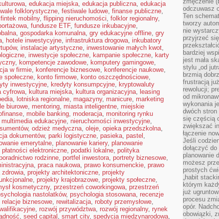
zmęczenie (b
kulturowa
,
edukacja miejska
,
edukacja publiczna
,
edukacja
odczuwasz ch
iwale folklorystyczne
,
festiwale ludowe
,
finanse publiczne
,
Ten schemat
,
fintek mobilny
,
flipping nieruchomości
,
folklor regionalny
,
tworzy auto
eportażowa
,
fundusze ETF
,
fundusze inkubacyjne
,
nie wystarc
obalna
,
gospodarka komunalna
,
gry edukacyjne offline
,
gry
przyjrzeć si
a
,
hotele inwestycyjne
,
infrastruktura drogowa
,
inkubatory
przekształci
rtupów
,
instalacje artystyczne
,
inwestowanie małych kwot
,
bardziej ws
ologiczne
,
inwestycje społeczne
,
kampanie społeczne
,
karty
jest mała sk
yczny
,
kompetencje zawodowe
,
komputery gamingowe
,
stylu „od ju
ja w firmie
,
konferencje biznesowe
,
konferencje naukowe
,
brzmią dobrz
je społeczne
,
konto firmowe
,
konto oszczędnościowe
,
frustracją ju
yty inwestycyjne
,
kredyty konsumpcyjne
,
kryptowaluty
rewolucji; pr
a cyfrowa
,
kultura miejska
,
kultura organizacyjna
,
leasing
od mikronaw
pedia
,
lotniska regionalne
,
magazyny
,
manicure
,
marketing
wykonania je
e biurowe
,
mentoring
,
miasta inteligentne
,
miejskie
dwóch stron
ofinanse
,
mobile banking
,
moderacja
,
monitoring rynku
się częścią 
,
multimedia edukacyjne
,
nieruchomości inwestycyjne
,
zwiększać in
nsumentów
,
odzież medyczna
,
oleje
,
opieka przedszkolna
,
łączenie now
acja dokumentów
,
parki logistyczne
,
pasieka
,
pastel
,
Jeśli codzie
owanie emerytalne
,
planowanie kariery
,
planowanie
dołączyć do 
,
płatności elektroniczne
,
podatki lokalne
,
polityka
planowanie d
poradnictwo rodzinne
,
portfel inwestora
,
portrety biznesowe
,
możesz przed
inistracyjna
,
praca naukowa
,
prawo konsumenckie
,
prawo
prostych ćwi
a zdrowia
,
projekty architektoniczne
,
projekty
„habit stack
funkcjonalne
,
projekty krajobrazowe
,
projekty społeczne
,
którym każdy
mysł kosmetyczny
,
przestrzeń coworkingowa
,
przestrzeń
już ugrunto
psychologia nastolatków
,
psychologia stosowana
,
recenzje
procesu zmia
,
relacje biznesowe
,
rewitalizacja
,
roboty przemysłowe
,
opór. Nadcho
alifikacyjne
,
rozwój przywództwa
,
rozwój regionalny
,
rynek
obowiązki, z
ądność
,
seed capital
,
smart city
,
spedycja międzynarodowa
,