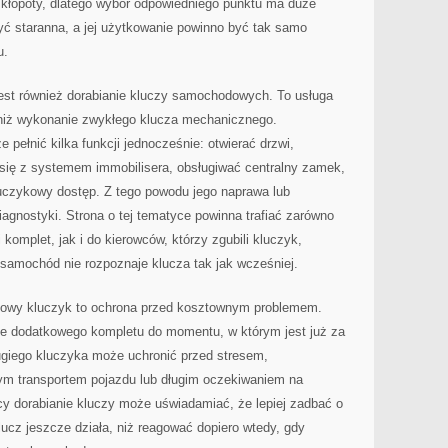
kłopoty, dlatego wybór odpowiedniego punktu ma duże
yć staranna, a jej użytkowanie powinno być tak samo
u.
est również dorabianie kluczy samochodowych. To usługa
niż wykonanie zwykłego klucza mechanicznego.
pełnić kilka funkcji jednocześnie: otwierać drzwi,
ię z systemem immobilisera, obsługiwać centralny zamek,
uczykowy dostęp. Z tego powodu jego naprawa lub
agnostyki. Strona o tej tematyce powinna trafiać zarówno
komplet, jak i do kierowców, którzy zgubili kluczyk,
e samochód nie rozpoznaje klucza tak jak wcześniej.
sowy kluczyk to ochrona przed kosztownym problemem.
ie dodatkowego kompletu do momentu, w którym jest już za
giego kluczyka może uchronić przed stresem,
ym transportem pojazdu lub długim oczekiwaniem na
ący dorabianie kluczy może uświadamiać, że lepiej zadbać o
lucz jeszcze działa, niż reagować dopiero wtedy, gdy