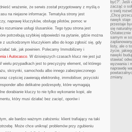
być?”. Jeśli
zacząć o so
dnieść wrażenie, że serwis został przygotowany z myślą o
o swój rozwój
czasu na niejasne informacje. Tematyka strony jest
„Chcę przec
nawyk staje 
uczy, naprawę kluczyków, obsługę pilotów, pomoc w
przestaje by
 rozumiane usługi ślusarskie. Tego typu strona jest
się naturaln
Ostatecznie
tóre potrzebują szybkiej odpowiedzi na pytanie, gdzie można
samym w sobi
zaplanowany 
ie z uszkodzonym kluczykiem albo do kogo zgłosić się, gdy
listy, ale o 
iałać tak, jak powinien. Polecamy Immobilizery i
życie, jakie
nawyki budu
nia i Autocasco
. W dzisiejszych czasach klucz nie jest już
stawiać odw
 wielu przypadkach jest to precyzyjny element, od którego
wyzwania i m
naprawdę wa
rażu, skrzynki, samochodu albo innego zabezpieczonego
powtarzalnyc
zmiany.
az częściej zawierają elektronikę, immobiliser, przyciski
ansponder albo delikatne podzespoły, które wymagają
ne dorabianie kluczy to nie tylko wykonanie kopii, ale
mentu, który musi działać bez zacięć, oporów i
ym, ale bardzo ważnym założeniu: klient trafiający na taki
potrzebę. Może chce uniknąć problemów przy zgubieniu