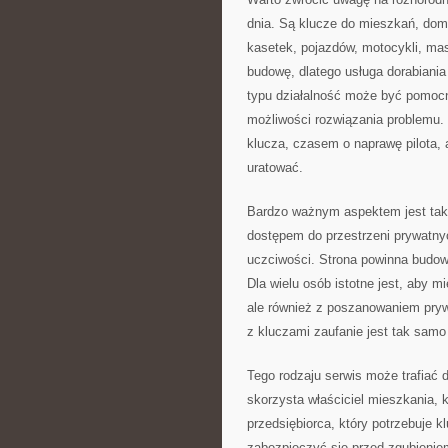
dnia. Są klucze do mieszkań, domó
kasetek, pojazdów, motocykli, ma
budowę, dlatego usługa dorabiania
typu działalność może być pomocna
możliwości rozwiązania problemu.
klucza, czasem o naprawę pilota, 
uratować.
Bardzo ważnym aspektem jest takż
dostępem do przestrzeni prywatnyc
uczciwości. Strona powinna budow
Dla wielu osób istotne jest, aby 
ale również z poszanowaniem pryw
z kluczami zaufanie jest tak samo
Tego rodzaju serwis może trafiać d
skorzysta właściciel mieszkania, 
przedsiębiorca, który potrzebuje 
zabezpieczyć się przed zgubieniem