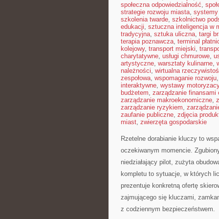
społeczna odpowiedzialność
,
społ
strategie rozwoju miasta
,
systemy 
szkolenia twarde
,
szkolnictwo po
edukacji
,
sztuczna inteligencja w
tradycyjna
,
sztuka uliczna
,
targi 
terapia poznawcza
,
terminal płatni
kolejowy
,
transport miejski
,
transp
charytatywne
,
usługi chmurowe
,
us
artystyczne
,
warsztaty kulinarne
,
należności
,
wirtualna rzeczywisto
zespołowa
,
wspomaganie rozwoju
interaktywne
,
wystawy motoryzacy
budżetem
,
zarządzanie finansami 
zarządzanie makroekonomiczne
,
zarządzanie ryzykiem
,
zarządzani
zaufanie publiczne
,
zdjęcia produ
miast
,
zwierzęta gospodarskie
Rzetelne dorabianie kluczy to wspa
oczekiwanym momencie. Zgubiony
niedziałający pilot, zużyta obud
kompletu to sytuacje, w których l
prezentuje konkretną ofertę skie
zajmującego się kluczami, zamka
z codziennym bezpieczeństwem.