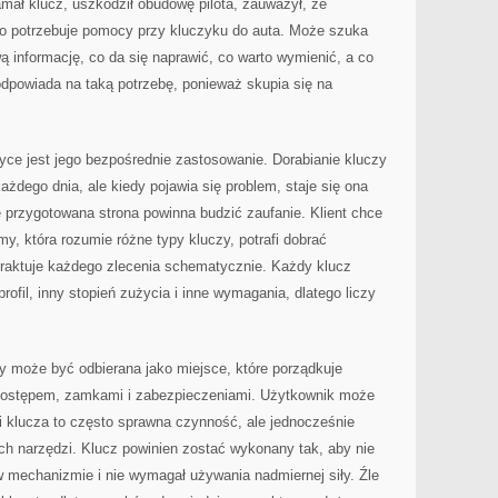
mał klucz, uszkodził obudowę pilota, zauważył, że
albo potrzebuje pomocy przy kluczyku do auta. Może szuka
 informację, co da się naprawić, co warto wymienić, a co
dpowiada na taką potrzebę, ponieważ skupia się na
tyce jest jego bezpośrednie zastosowanie. Dorabianie kluczy
 każdego dnia, ale kiedy pojawia się problem, staje się ona
 przygotowana strona powinna budzić zaufanie. Klient chce
rmy, która rozumie różne typy kluczy, potrafi dobrać
 traktuje każdego zlecenia schematycznie. Każdy klucz
rofil, inny stopień zużycia i inne wymagania, dlatego liczy
y może być odbierana jako miejsce, które porządkuje
dostępem, zamkami i zabezpieczeniami. Użytkownik może
i klucza to często sprawna czynność, ale jednocześnie
 narzędzi. Klucz powinien zostać wykonany tak, aby nie
w mechanizmie i nie wymagał używania nadmiernej siły. Źle