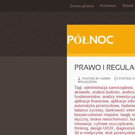
Archiwum
Bobek
Strona główna
PÓŁNOC
PRAWO I REGULA
POSTED BY ADMIN
POSTED ON
WYŁĄCZONA
Tagi:
administracja samorządowa
,
akwarele
,
analiza budżetu
,
analiza
fundamentalne
,
analizy inwestycyj
aplikacje finansowe
,
aplikacje zdr
automatyka przemysłowa
,
badania
balance życiowy
,
bankowość inter
bezpieczeństwo miejskie
,
biegły r
etyczny
,
broker nieruchomości
,
bu
innowacje
,
cyfrowe oszczędzanie
thinking
,
design UI/UX
,
diagnosty
3d w medycynie
,
druk przemysłow