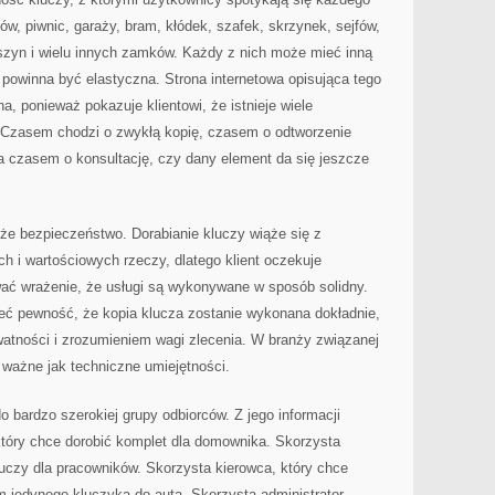
w, piwnic, garaży, bram, kłódek, szafek, skrzynek, sejfów,
szyn i wielu innych zamków. Każdy z nich może mieć inną
 powinna być elastyczna. Strona internetowa opisująca tego
, ponieważ pokazuje klientowi, że istnieje wiele
 Czasem chodzi o zwykłą kopię, czasem o odtworzenie
a czasem o konsultację, czy dany element da się jeszcze
e bezpieczeństwo. Dorabianie kluczy wiąże się z
h i wartościowych rzeczy, dlatego klient oczekuje
ać wrażenie, że usługi są wykonywane w sposób solidny.
mieć pewność, że kopia klucza zostanie wykonana dokładnie,
atności i zrozumieniem wagi zlecenia. W branży związanej
 ważne jak techniczne umiejętności.
o bardzo szerokiej grupy odbiorców. Z jego informacji
który chce dorobić komplet dla domownika. Skorzysta
kluczy dla pracowników. Skorzysta kierowca, który chce
 jedynego kluczyka do auta. Skorzysta administrator,