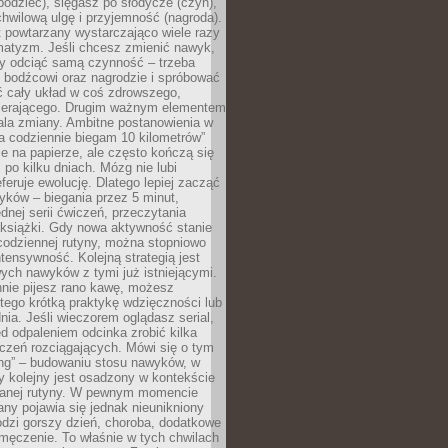
odziec), sięgasz po słodycze (czyn),
wilową ulgę i przyjemność (nagroda).
 powtarzany wystarczająco wiele razy
matyzm. Jeśli chcesz zmienić nawyk,
zy odciąć samą czynność – trzeba
ę bodźcowi oraz nagrodzie i spróbować
ć cały układ w coś zdrowszego,
pierającego. Drugim ważnym elementem
ala zmiany. Ambitne postanowienia w
tra codziennie biegam 10 kilometrów”
e na papierze, ale często kończą się
ż po kilku dniach. Mózg nie lubi
eferuje ewolucję. Dlatego lepiej zacząć
yków – biegania przez 5 minut,
dnej serii ćwiczeń, przeczytania
 książki. Gdy nowa aktywność stanie
codziennej rutyny, można stopniowo
tensywność. Kolejną strategią jest
ych nawyków z tymi już istniejącymi.
nnie pijesz rano kawę, możesz
tego krótką praktykę wdzięczności lub
nia. Jeśli wieczorem oglądasz serial,
 odpaleniem odcinka zrobić kilka
czeń rozciągających. Mówi się o tym
ing” – budowaniu stosu nawyków, w
 kolejny jest osadzony w kontekście
wanej rutyny. W pewnym momencie
ny pojawia się jednak nieunikniony
dzi gorszy dzień, choroba, dodatkowe
męczenie. To właśnie w tych chwilach