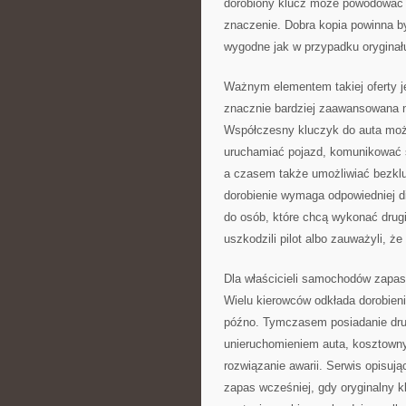
dorobiony klucz może powodować 
znaczenie. Dobra kopia powinna b
wygodne jak w przypadku oryginał
Ważnym elementem takiej oferty j
znacznie bardziej zaawansowana 
Współczesny kluczyk do auta może 
uruchamiać pojazd, komunikować s
a czasem także umożliwiać bezkl
dorobienie wymaga odpowiedniej di
do osób, które chcą wykonać drugi 
uszkodzili pilot albo zauważyli, ż
Dla właścicieli samochodów zapa
Wielu kierowców odkłada dorobien
późno. Tymczasem posiadanie dru
unieruchomieniem auta, kosztown
rozwiązanie awarii. Serwis opisuj
zapas wcześniej, gdy oryginalny k