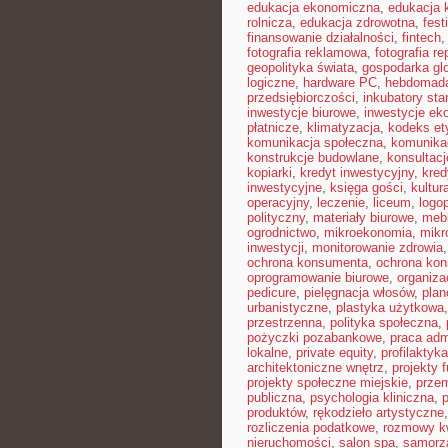
edukacja ekonomiczna
,
edukacja 
rolnicza
,
edukacja zdrowotna
,
fest
finansowanie działalności
,
fintech
fotografia reklamowa
,
fotografia r
geopolityka świata
,
gospodarka gl
logiczne
,
hardware PC
,
hebdomad
przedsiębiorczości
,
inkubatory sta
inwestycje biurowe
,
inwestycje ek
płatnicze
,
klimatyzacja
,
kodeks et
komunikacja społeczna
,
komunikac
konstrukcje budowlane
,
konsultac
kopiarki
,
kredyt inwestycyjny
,
kred
inwestycyjne
,
księga gości
,
kultur
operacyjny
,
leczenie
,
liceum
,
logo
polityczny
,
materiały biurowe
,
mebl
ogrodnictwo
,
mikroekonomia
,
mikr
inwestycji
,
monitorowanie zdrowia
ochrona konsumenta
,
ochrona ko
oprogramowanie biurowe
,
organiz
pedicure
,
pielęgnacja włosów
,
plan
urbanistyczne
,
plastyka użytkowa
przestrzenna
,
polityka społeczna
,
pożyczki pozabankowe
,
praca adm
lokalne
,
private equity
,
profilaktyk
architektoniczne wnętrz
,
projekty 
projekty społeczne miejskie
,
prze
publiczna
,
psychologia kliniczna
,
produktów
,
rękodzieło artystyczne
rozliczenia podatkowe
,
rozmowy kw
nieruchomości
,
salon spa
,
samorz