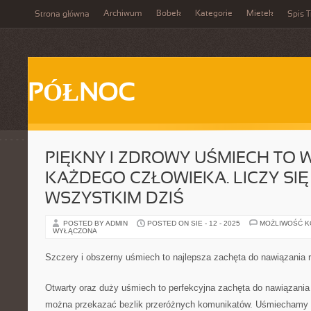
Archiwum
Bobek
Kategorie
Mietek
Strona główna
Spis T
PÓŁNOC
PIĘKNY I ZDROWY UŚMIECH TO
KAŻDEGO CZŁOWIEKA. LICZY SIĘ
WSZYSTKIM DZIŚ
POSTED BY ADMIN
POSTED ON SIE - 12 - 2025
MOŻLIWOŚĆ 
WYŁĄCZONA
Szczery i obszerny uśmiech to najlepsza zachęta do nawiązania
Otwarty oraz duży uśmiech to perfekcyjna zachęta do nawiązani
można przekazać bezlik przeróżnych komunikatów. Uśmiechamy 