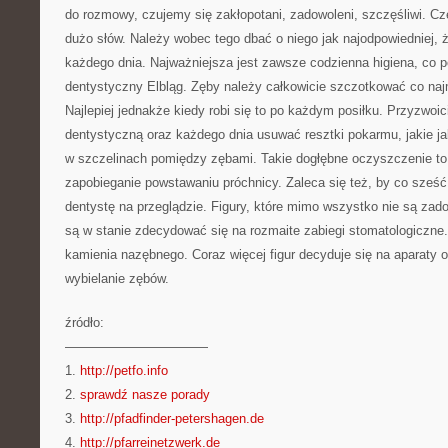
do rozmowy, czujemy się zakłopotani, zadowoleni, szczęśliwi. C
dużo słów. Należy wobec tego dbać o niego jak najodpowiedniej,
każdego dnia. Najważniejsza jest zawsze codzienna higiena, co p
dentystyczny Elbląg. Zęby należy całkowicie szczotkować co naj
Najlepiej jednakże kiedy robi się to po każdym posiłku. Przyzwoic
dentystyczną oraz każdego dnia usuwać resztki pokarmu, jakie j
w szczelinach pomiędzy zębami. Takie dogłębne oczyszczenie to
zapobieganie powstawaniu próchnicy. Zaleca się też, by co sześ
dentystę na przeglądzie. Figury, które mimo wszystko nie są za
są w stanie zdecydować się na rozmaite zabiegi stomatologiczne.
kamienia nazębnego. Coraz więcej figur decyduje się na aparaty 
wybielanie zębów.
źródło:
———————————
1.
http://petfo.info
2.
sprawdź nasze porady
3.
http://pfadfinder-petershagen.de
4.
http://pfarreinetzwerk.de