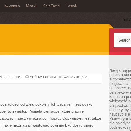
Kategorie
Mietek
Tomek
Spis Treści
SUB
Nawyki są ja
porusza się 
NIERUCHOMOŚCI
SIE - 1 - 2025
MOŻLIWOŚĆ KOMENTOWANIA
ZOSTAŁA
automatyczni
reagowania n
na spacer, c
perspektywie
karierze i p
większość n
posiadłości od wielu pokoleń. Ich zadaniem jest dosyć
przypadku, a
chcemy, by 
per to inwestor. Posiada pieniądze, które pragnie
nauczyć się 
oatować i rzecz wyraźna pomnożyć. Oczywistym jest także
Pierwszym k
nie pojedync
ch, jakie można zainwestować powinno być dosyć sporo.
bodziec–czy