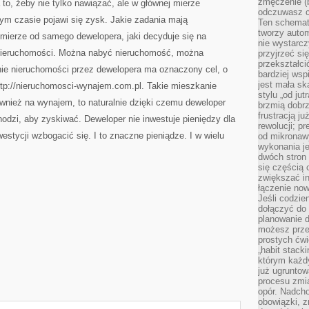
zmęczenie (b
 to, żeby nie tylko nawiązać, ale w głównej mierze
odczuwasz ch
ym czasie pojawi się zysk. Jakie zadania mają
Ten schemat
tworzy auto
 mierze od samego dewelopera, jaki decyduje się na
nie wystarc
 nieruchomości. Można nabyć nieruchomość, można
przyjrzeć si
przekształci
ie nieruchomości przez dewelopera ma oznaczony cel, o
bardziej ws
jest mała sk
p://nieruchomosci-wynajem.com.pl. Takie mieszkanie
stylu „od ju
wnież na wynajem, to naturalnie dzięki czemu deweloper
brzmią dobrz
frustracją ju
 chodzi, aby zyskiwać. Deweloper nie inwestuje pieniędzy dla
rewolucji; pr
westycji wzbogacić się. I to znaczne pieniądze. I w wielu
od mikronaw
wykonania je
dwóch stron
się częścią 
zwiększać in
łączenie now
Jeśli codzie
dołączyć do 
planowanie d
możesz przed
prostych ćwi
„habit stack
którym każdy
już ugrunto
procesu zmia
opór. Nadcho
obowiązki, z