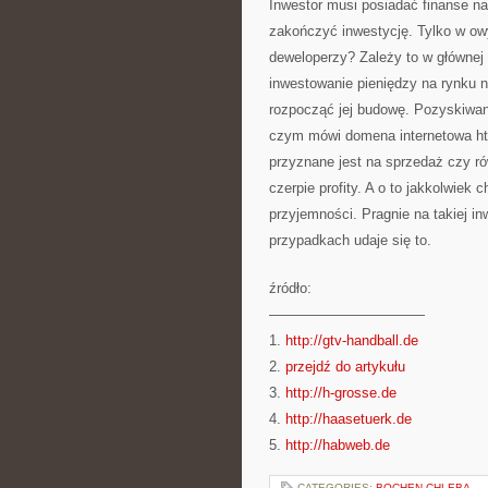
Inwestor musi posiadać finanse na
zakończyć inwestycję. Tylko w ow
deweloperzy? Zależy to w głównej
inwestowanie pieniędzy na rynku
rozpocząć jej budowę. Pozyskiwan
czym mówi domena internetowa htt
przyznane jest na sprzedaż czy ró
czerpie profity. A o to jakkolwiek
przyjemności. Pragnie na takiej in
przypadkach udaje się to.
źródło:
———————————
1.
http://gtv-handball.de
2.
przejdź do artykułu
3.
http://h-grosse.de
4.
http://haasetuerk.de
5.
http://habweb.de
CATEGORIES:
BOCHEN-CHLEBA