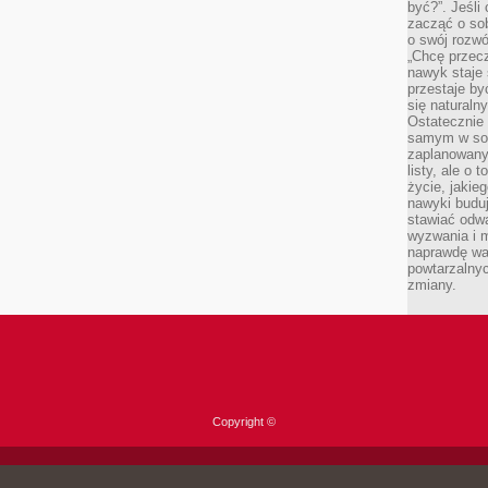
być?”. Jeśli
zacząć o so
o swój rozwój
„Chcę przec
nawyk staje 
przestaje by
się naturaln
Ostatecznie
samym w sobi
zaplanowany 
listy, ale o 
życie, jakie
nawyki budu
stawiać odw
wyzwania i m
naprawdę wa
powtarzalnyc
zmiany.
Copyright ©