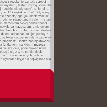
 chcesz regularnie czytać, spróbuj
bie myśleć: „Jestem osobą, która dba
 i codziennie się uczy”, a nie tylko:
zytać 12 książek w roku”. Gdy nowy
się częścią tego, jak siebie widzisz,
ć jedynie zewnętrznym celem – staje
ym elementem twojej codzienności.
 nawyki są narzędziem, a nie celem
e. Nie chodzi o to, by mieć idealnie
dzień i odhaczać kolejne punkty z
to, by twoje codzienne rutyny wspierały
go pragniesz. Dobrze zaprojektowane
ją fundament, na którym możesz
ażniejsze cele, podejmować nowe
ierzyć się z tym, co dla ciebie
żne. To właśnie w tych drobnych,
h wyborach kryje się największa siła