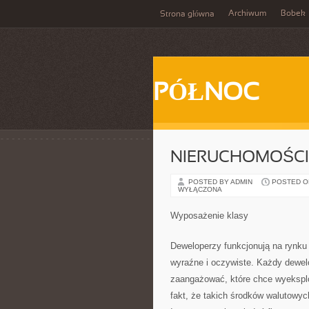
Archiwum
Bobek
Strona główna
PÓŁNOC
NIERUCHOMOŚCI
POSTED BY ADMIN
POSTED ON 
WYŁĄCZONA
Wyposażenie klasy
Deweloperzy funkcjonują na rynku 
wyraźne i oczywiste. Każdy dewelo
zaangażować, które chce wyekspl
fakt, że takich środków walutowy