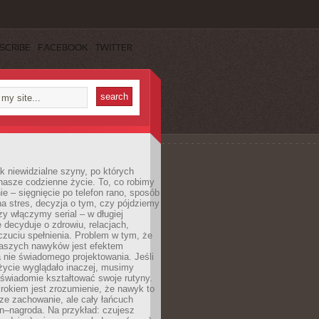
SCRIBE
FACEBOOK
TWITTER
k niewidzialne szyny, po których
nasze codzienne życie. To, co robimy
e – sięgnięcie po telefon rano, sposób
a stres, decyzja o tym, czy pójdziemy
zy włączymy serial – w długiej
 decyduje o zdrowiu, relacjach,
oczuciu spełnienia. Problem w tym, że
aszych nawyków jest efektem
 nie świadomego projektowania. Jeśli
życie wyglądało inaczej, musimy
świadomie kształtować swoje rutyny.
rokiem jest zrozumienie, że nawyk to
ze zachowanie, ale cały łańcuch
n–nagroda. Na przykład: czujesz