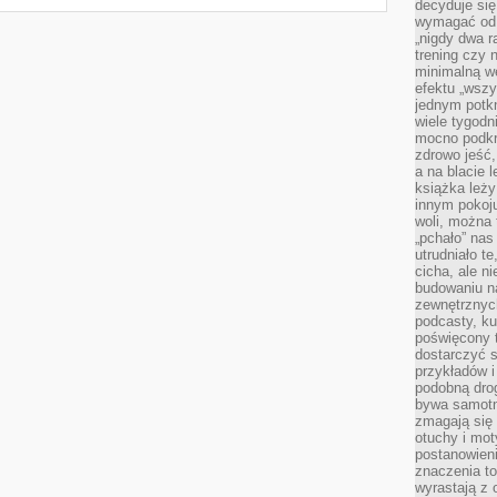
decyduje się
wymagać od s
„nigdy dwa r
trening czy 
minimalną we
efektu „wszy
jednym potkn
wiele tygod
mocno podkre
zdrowo jeść,
a na blacie l
książka leży
innym pokoju
woli, można
„pchało” na
utrudniało t
cicha, ale 
budowaniu n
zewnętrznych
podcasty, ku
poświęcony 
dostarczyć s
przykładów i 
podobną dro
bywa samotn
zmagają się
otuchy i mot
postanowien
znaczenia to
wyrastają z 