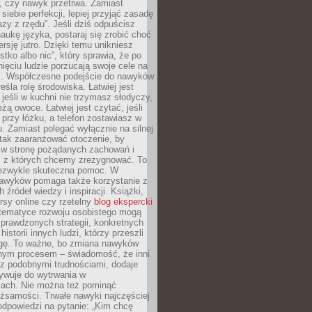
, czy nawyk przetrwa. Zamiast
iebie perfekcji, lepiej przyjąć zasadę
azy z rzędu”. Jeśli dziś odpuścisz
naukę języka, postaraj się zrobić choć
rsję jutro. Dzięki temu unikniesz
stko albo nic”, który sprawia, że po
ięciu ludzie porzucają swoje cele na
ni. Współczesne podejście do nawyków
śla rolę środowiska. Łatwiej jest
 jeśli w kuchni nie trzymasz słodyczy,
eżą owoce. Łatwiej jest czytać, jeśli
 przy łóżku, a telefon zostawiasz w
. Zamiast polegać wyłącznie na silnej
 tak zaaranżować otoczenie, by
s w stronę pożądanych zachowań i
e, z których chcemy zrezygnować. To
niezwykle skuteczna pomoc. W
awyków pomaga także korzystanie z
 źródeł wiedzy i inspiracji. Książki,
rsy online czy rzetelny
blog ekspercki
tematyce rozwoju osobistego mogą
prawdzonych strategii, konkretnych
historii innych ludzi, którzy przeszli
gę. To ważne, bo zmiana nawyków
ym procesem – świadomość, że inni
 z podobnymi trudnościami, dodaje
ywuje do wytrwania w
iach. Nie można też pominąć
żsamości. Trwałe nawyki najczęściej
odpowiedzi na pytanie: „Kim chcę