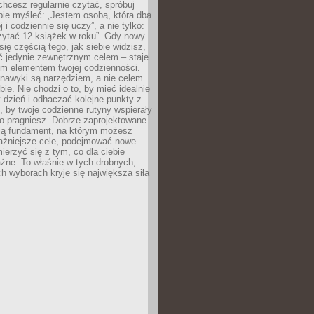
 chcesz regularnie czytać, spróbuj
bie myśleć: „Jestem osobą, która dba
 i codziennie się uczy”, a nie tylko:
zytać 12 książek w roku”. Gdy nowy
się częścią tego, jak siebie widzisz,
ć jedynie zewnętrznym celem – staje
ym elementem twojej codzienności.
 nawyki są narzędziem, a nie celem
e. Nie chodzi o to, by mieć idealnie
dzień i odhaczać kolejne punkty z
to, by twoje codzienne rutyny wspierały
go pragniesz. Dobrze zaprojektowane
ją fundament, na którym możesz
ażniejsze cele, podejmować nowe
ierzyć się z tym, co dla ciebie
żne. To właśnie w tych drobnych,
h wyborach kryje się największa siła