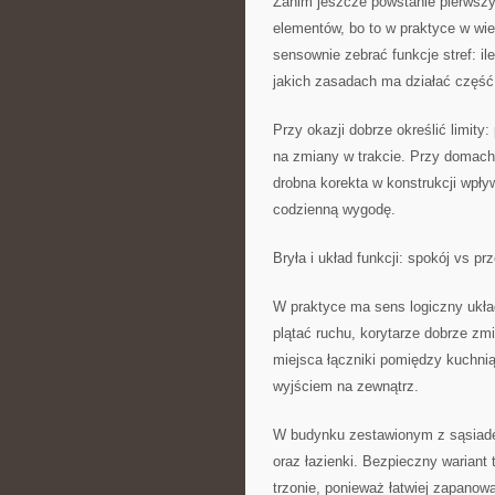
Zanim jeszcze powstanie pierwszy
elementów, bo to w praktyce w wie
sensownie zebrać funkcje stref: il
jakich zasadach ma działać część 
Przy okazji dobrze określić limity
na zmiany w trakcie. Przy domach
drobna korekta w konstrukcji wpły
codzienną wygodę.
Bryła i układ funkcji: spokój vs pr
W praktyce ma sens logiczny układ
plątać ruchu, korytarze dobrze zmi
miejsca łączniki pomiędzy kuchni
wyjściem na zewnątrz.
W budynku zestawionym z sąsiadem
oraz łazienki. Bezpieczny wariant
trzonie, ponieważ łatwiej zapanow