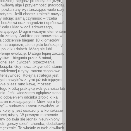
odziec), sięgasz po słodycze (czyn),
wilową ulgę i przyjemność (nagroda).
 powtarzany wystarczająco wiele razy
matyzm. Jeśli chcesz zmienić nawyk,
zy odciąć samą czynność – trzeba
ę bodźcowi oraz nagrodzie i spróbować
ć cały układ w coś zdrowszego,
pierającego. Drugim ważnym elementem
ala zmiany. Ambitne postanowienia w
tra codziennie biegam 10 kilometrów”
e na papierze, ale często kończą się
ż po kilku dniach. Mózg nie lubi
eferuje ewolucję. Dlatego lepiej zacząć
yków – biegania przez 5 minut,
dnej serii ćwiczeń, przeczytania
 książki. Gdy nowa aktywność stanie
codziennej rutyny, można stopniowo
tensywność. Kolejną strategią jest
ych nawyków z tymi już istniejącymi.
nnie pijesz rano kawę, możesz
tego krótką praktykę wdzięczności lub
nia. Jeśli wieczorem oglądasz serial,
 odpaleniem odcinka zrobić kilka
czeń rozciągających. Mówi się o tym
ing” – budowaniu stosu nawyków, w
 kolejny jest osadzony w kontekście
wanej rutyny. W pewnym momencie
ny pojawia się jednak nieunikniony
dzi gorszy dzień, choroba, dodatkowe
męczenie. To właśnie w tych chwilach