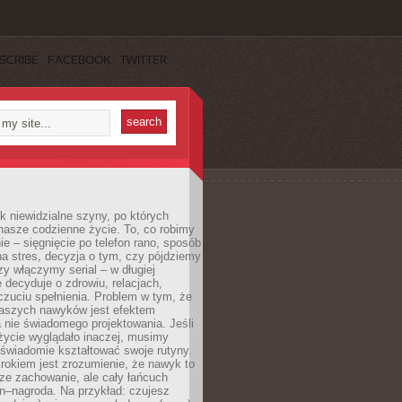
SCRIBE
FACEBOOK
TWITTER
k niewidzialne szyny, po których
nasze codzienne życie. To, co robimy
e – sięgnięcie po telefon rano, sposób
a stres, decyzja o tym, czy pójdziemy
zy włączymy serial – w długiej
 decyduje o zdrowiu, relacjach,
oczuciu spełnienia. Problem w tym, że
aszych nawyków jest efektem
 nie świadomego projektowania. Jeśli
życie wyglądało inaczej, musimy
świadomie kształtować swoje rutyny.
rokiem jest zrozumienie, że nawyk to
ze zachowanie, ale cały łańcuch
n–nagroda. Na przykład: czujesz