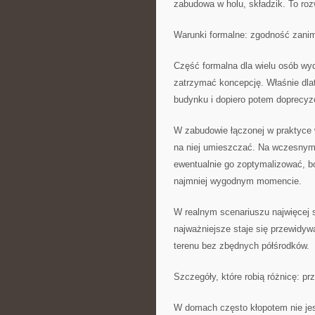
zabudowa w holu, składzik. To ro
Warunki formalne: zgodność zani
Część formalna dla wielu osób wyd
zatrzymać koncepcję. Właśnie dla
budynku i dopiero potem doprecyz
W zabudowie łączonej w praktyce 
na niej umieszczać. Na wczesnym e
ewentualnie go zoptymalizować, b
najmniej wygodnym momencie.
W realnym scenariuszu najwięcej
najważniejsze staje się przewidyw
terenu bez zbędnych półśrodków.
Szczegóły, które robią różnicę: p
W domach często kłopotem nie jest