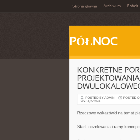
Archiwum
Bobek
Strona główna
PÓŁNOC
KONKRETNE POR
PROJEKTOWANI
DWULOKALOWEG
POSTED BY ADMIN
POSTED ON
WYŁĄCZONA
Rzeczowe wskazówki na temat pla
Start: oczekiwania i ramy koncepcj