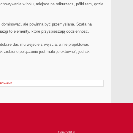
echowywania w holu, miejsce na odkurzacz, półki tam, gdzie
y dominować, ale powinna być przemyślana. Szafa na
iazgi to elementy, które przyspieszają codzienność.
ę, dobrze dać mu wejście z wejścia, a nie projektować
ak zrobione połączenie jest mało „efektowne”, jednak
OROWANE
Copyright ©