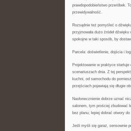
prawdopodobieństwo przeróbek. To
przewidywalność.
Rozsądnie też pomyśleć o dźwiękac
przyjmowała dużo źródeł dźwięku w
spokojne w taki sposób, by dostawa
Parcela: doświetlenie, dojścia i lo
Projektowanie w praktyce startuje
scenariuszach dnia. Z tej perspek
kuchni, od samochodu do pomieszc
przejściach pojawiają się długie o
Nasłonecznienie dobrze uznać nic
salonem, tym prościej zbudować l
bez planu; lepiej dobrać otwory do 
Jeśli myśli się garaż, sensownie 