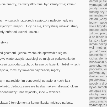
decyduje się
 nie znaczy, że wszystko musi być identyczna; idzie o
wymagać od s
„nigdy dwa r
trening czy 
minimalną we
efektu „wszy
h w rzutach: przegroda sąsiedzka najlepiej, gdy nie
jednym potkn
 jednym miejscu. Gdy da się, korzystniej ustawić strefy
wiele tygod
mocno podkre
ły bufor od kuchni i salonu.
zdrowo jeść,
a na blacie l
książka leży
gistyka
innym pokoju
woli, można
„pchało” na
 od geometrii, jednak w efekcie sprowadza się na
utrudniało t
cicha, ale 
tywy warto przejść przebiegi od miejsca parkowania do
budowaniu n
zeń gospodarczych, od tarasu do łazienki. Jeżeli w tych
zewnętrznych
podcasty, ku
bejścia, to w użytkowaniu najczęściej męczy.
poświęcony 
dostarczyć s
przykładów i 
zym narzędzie: im sensowniej ustawiona kuchnia z
podobną dro
ekkość. Jednocześnie nie trzeba maksymalizować okien
bywa samotn
zmagają się
scenariuszy: inne w jadalni, inne w łazience.
otuchy i mot
postanowien
znaczenia to
połączyć ten element z komunikacją: miejsce na buty,
wyrastają z 