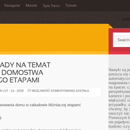
Kategorie
Mietek
Tomek
Spis Treści
SUB
ADY NA TEMAT
Nawyki są ja
A DOMOSTWA
porusza się 
automatyczni
O ETAPAMI
reagowania n
na spacer, c
KONKRETNE
 LUT - 14 - 2026
MOŻLIWOŚĆ KOMENTOWANIA
ZOSTAŁA
perspektywie
PORADY
karierze i p
NA
większość n
TEMAT
PROJEKTOWANIA
przypadku, a
nowania domu w zabudowie bliźniaczej etapami
DOMOSTWA
chcemy, by 
DWULOKALOWEGO
ETAPAMI
nauczyć się 
i
Pierwszym k
nie pojedync
bodziec–czy