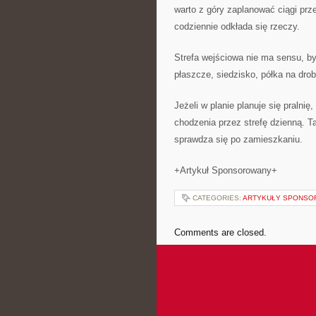
warto z góry zaplanować ciągi prz
codziennie odkłada się rzeczy.
Strefa wejściowa nie ma sensu, b
płaszcze, siedzisko, półka na drob
Jeżeli w planie planuje się pralni
chodzenia przez strefę dzienną. T
sprawdza się po zamieszkaniu.
+Artykuł Sponsorowany+
CATEGORIES:
ARTYKUŁY SPONS
Comments are closed.