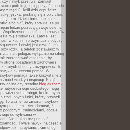
, czy nawyk przetrwa. Zamiast
iebie perfekcji, lepiej przyjąć zasadę
azy z rzędu”. Jeśli dziś odpuścisz
naukę języka, postaraj się zrobić choć
rsję jutro. Dzięki temu unikniesz
stko albo nic”, który sprawia, że po
ięciu ludzie porzucają swoje cele na
ni. Współczesne podejście do nawyków
śla rolę środowiska. Łatwiej jest
 jeśli w kuchni nie trzymasz słodyczy,
eżą owoce. Łatwiej jest czytać, jeśli
 przy łóżku, a telefon zostawiasz w
. Zamiast polegać wyłącznie na silnej
 tak zaaranżować otoczenie, by
s w stronę pożądanych zachowań i
e, z których chcemy zrezygnować. To
niezwykle skuteczna pomoc. W
awyków pomaga także korzystanie z
 źródeł wiedzy i inspiracji. Książki,
rsy online czy rzetelny
blog ekspercki
tematyce rozwoju osobistego mogą
prawdzonych strategii, konkretnych
historii innych ludzi, którzy przeszli
gę. To ważne, bo zmiana nawyków
ym procesem – świadomość, że inni
 z podobnymi trudnościami, dodaje
ywuje do wytrwania w
iach. Nie można też pominąć
żsamości. Trwałe nawyki najczęściej
odpowiedzi na pytanie: „Kim chcę