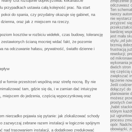
 realny rzut rozsądnie doprecyzować kilkanaście
zmęczenie (b
odczuwasz ch
lu przypadkach ustawia całą kolejność prac. Na start
Ten schemat
tworzy auto
e pokoi do spania, czy przydatny okazuje się gabinet, na
nie wystarc
dzienna, oraz jak z miejscem na rzeczy.
przyjrzeć si
przekształci
bardziej ws
: poziom kosztów w rozbiciu widełek, czas budowy, tolerancję
jest mała sk
stylu „od ju
 zestawionych ścianą mocniej widać fakt, że pozornie
brzmią dobrz
wa na odczuwanie hałasu, prywatność, światło dzienne i
frustracją ju
rewolucji; pr
od mikronaw
wykonania je
dwóch stron
zepływ
się częścią 
zwiększać in
łączenie now
 w formie przestrzeń wspólną oraz strefę nocną. By nie
Jeśli codzie
nimalizować tam, gdzie się da, i w zamian dać intuicyjne
dołączyć do 
planowanie d
ą, miejscem do jedzenia, częścią wypoczynkową oraz
możesz przed
prostych ćwi
„habit stack
którym każdy
już ugrunto
 nierzadko pojawia się pytanie: jak zlokalizować schody
procesu zmia
 to zazwyczaj zebrane razem instalacji w logicznie spójnym
opór. Nadcho
obowiązki, z
ać nad trasowaniem instalacji, a dodatkowo zredukować