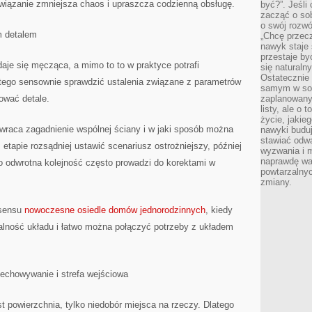
związanie zmniejsza chaos i upraszcza codzienną obsługę.
być?”. Jeśli
zacząć o so
o swój rozwój
m detalem
„Chcę przec
nawyk staje 
przestaje by
aje się męcząca, a mimo to to w praktyce potrafi
się naturaln
Ostatecznie
tego sensownie sprawdzić ustalenia związane z parametrów
samym w sobi
ować detale.
zaplanowany 
listy, ale o 
życie, jakie
wraca zagadnienie wspólnej ściany i w jaki sposób można
nawyki budu
stawiać odw
tapie rozsądniej ustawić scenariusz ostrożniejszy, później
wyzwania i m
naprawdę wa
o odwrotna kolejność często prowadzi do korektami w
powtarzalnyc
zmiany.
 sensu
nowoczesne osiedle domów jednorodzinnych
, kiedy
alność układu i łatwo można połączyć potrzeby z układem
rzechowywanie i strefa wejściowa
 powierzchnia, tylko niedobór miejsca na rzeczy. Dlatego