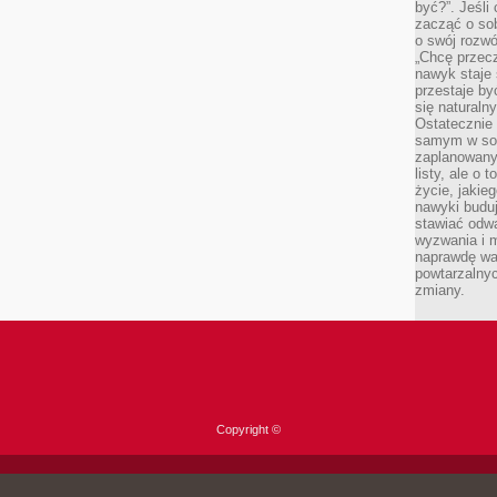
być?”. Jeśli
zacząć o so
o swój rozwój
„Chcę przec
nawyk staje 
przestaje by
się naturaln
Ostatecznie
samym w sobi
zaplanowany 
listy, ale o 
życie, jakie
nawyki budu
stawiać odw
wyzwania i m
naprawdę wa
powtarzalnyc
zmiany.
Copyright ©