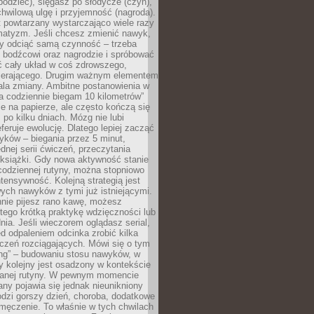
odziec), sięgasz po słodycze (czyn),
wilową ulgę i przyjemność (nagroda).
 powtarzany wystarczająco wiele razy
matyzm. Jeśli chcesz zmienić nawyk,
zy odciąć samą czynność – trzeba
ę bodźcowi oraz nagrodzie i spróbować
ć cały układ w coś zdrowszego,
pierającego. Drugim ważnym elementem
ala zmiany. Ambitne postanowienia w
tra codziennie biegam 10 kilometrów”
e na papierze, ale często kończą się
ż po kilku dniach. Mózg nie lubi
eferuje ewolucję. Dlatego lepiej zacząć
yków – biegania przez 5 minut,
dnej serii ćwiczeń, przeczytania
 książki. Gdy nowa aktywność stanie
codziennej rutyny, można stopniowo
tensywność. Kolejną strategią jest
ych nawyków z tymi już istniejącymi.
nnie pijesz rano kawę, możesz
tego krótką praktykę wdzięczności lub
nia. Jeśli wieczorem oglądasz serial,
 odpaleniem odcinka zrobić kilka
czeń rozciągających. Mówi się o tym
ing” – budowaniu stosu nawyków, w
 kolejny jest osadzony w kontekście
wanej rutyny. W pewnym momencie
ny pojawia się jednak nieunikniony
dzi gorszy dzień, choroba, dodatkowe
męczenie. To właśnie w tych chwilach