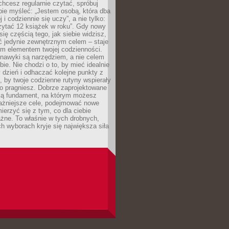
 chcesz regularnie czytać, spróbuj
bie myśleć: „Jestem osobą, która dba
 i codziennie się uczy”, a nie tylko:
zytać 12 książek w roku”. Gdy nowy
się częścią tego, jak siebie widzisz,
ć jedynie zewnętrznym celem – staje
ym elementem twojej codzienności.
 nawyki są narzędziem, a nie celem
e. Nie chodzi o to, by mieć idealnie
dzień i odhaczać kolejne punkty z
to, by twoje codzienne rutyny wspierały
go pragniesz. Dobrze zaprojektowane
ją fundament, na którym możesz
ażniejsze cele, podejmować nowe
ierzyć się z tym, co dla ciebie
żne. To właśnie w tych drobnych,
h wyborach kryje się największa siła