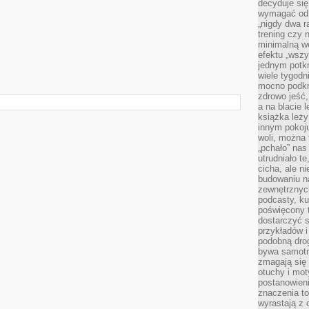
decyduje się
wymagać od s
„nigdy dwa r
trening czy 
minimalną we
efektu „wszy
jednym potkn
wiele tygod
mocno podkre
zdrowo jeść,
a na blacie l
książka leży
innym pokoju
woli, można
„pchało” na
utrudniało t
cicha, ale 
budowaniu n
zewnętrznych
podcasty, ku
poświęcony 
dostarczyć s
przykładów i 
podobną dro
bywa samotn
zmagają się
otuchy i mot
postanowien
znaczenia to
wyrastają z 