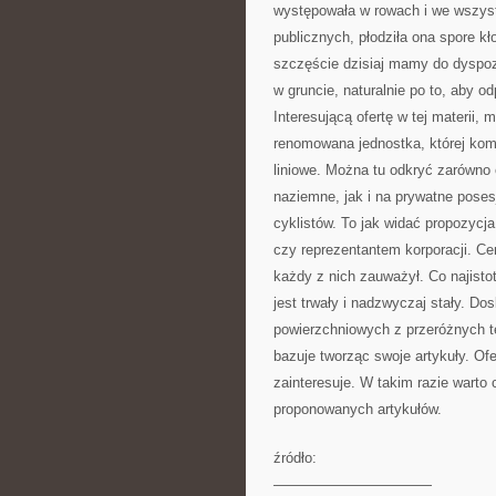
występowała w rowach i we wszyst
publicznych, płodziła ona spore kło
szczęście dzisiaj mamy do dyspozy
w gruncie, naturalnie po to, aby 
Interesującą ofertę w tej materii,
renomowana jednostka, której kom
liniowe. Można tu odkryć zarówno
naziemne, jak i na prywatne posesj
cyklistów. To jak widać propozycja
czy reprezentantem korporacji. Cen
każdy z nich zauważył. Co najisto
jest trwały i nadzwyczaj stały. D
powierzchniowych z przeróżnych t
bazuje tworząc swoje artykuły. Ofe
zainteresuje. W takim razie warto 
proponowanych artykułów.
źródło:
———————————