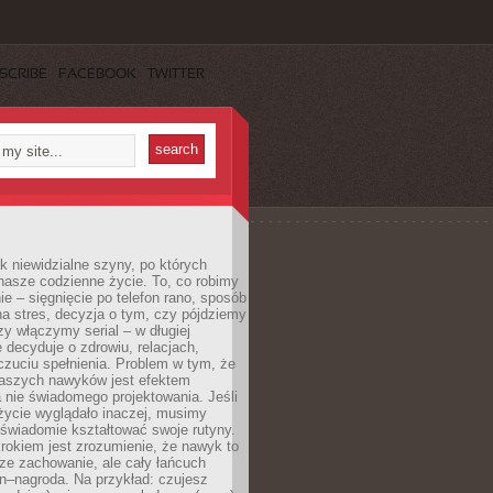
SCRIBE
FACEBOOK
TWITTER
k niewidzialne szyny, po których
nasze codzienne życie. To, co robimy
e – sięgnięcie po telefon rano, sposób
a stres, decyzja o tym, czy pójdziemy
zy włączymy serial – w długiej
 decyduje o zdrowiu, relacjach,
oczuciu spełnienia. Problem w tym, że
aszych nawyków jest efektem
 nie świadomego projektowania. Jeśli
życie wyglądało inaczej, musimy
świadomie kształtować swoje rutyny.
rokiem jest zrozumienie, że nawyk to
ze zachowanie, ale cały łańcuch
n–nagroda. Na przykład: czujesz