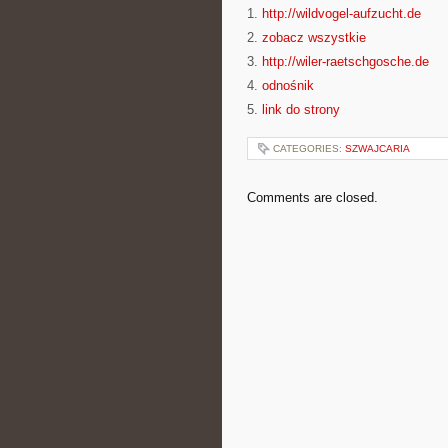
1.
http://wildvogel-aufzucht.de
2.
zobacz wszystkie
3.
http://wiler-raetschgosche.de
4.
odnośnik
5.
link do strony
CATEGORIES:
SZWAJCARIA
Comments are closed.