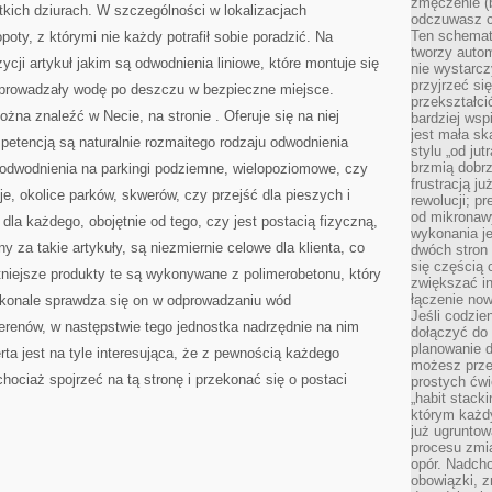
zmęczenie (b
kich dziurach. W szczególności w lokalizacjach
odczuwasz ch
Ten schemat
poty, z którymi nie każdy potrafił sobie poradzić. Na
tworzy auto
cji artykuł jakim są odwodnienia liniowe, które montuje się
nie wystarc
przyjrzeć si
odprowadzały wodę po deszczu w bezpieczne miejsce.
przekształci
 można znaleźć w Necie, na stronie
. Oferuje się na niej
bardziej ws
jest mała sk
petencją są naturalnie rozmaitego rodzaju odwodnienia
stylu „od ju
brzmią dobrz
 odwodnienia na parkingi podziemne, wielopoziomowe, czy
frustracją ju
e, okolice parków, skwerów, czy przejść dla pieszych i
rewolucji; pr
od mikronaw
 dla każdego, obojętnie od tego, czy jest postacią fizyczną,
wykonania je
y za takie artykuły, są niezmiernie celowe dla klienta, co
dwóch stron
się częścią 
tniejsze produkty te są wykonywane z polimerobetonu, który
zwiększać in
łączenie now
oskonale sprawdza się on w odprowadzaniu wód
Jeśli codzie
erenów, w następstwie tego jednostka nadrzędnie na nim
dołączyć do 
planowanie d
rta jest na tyle interesująca, że z pewnością każdego
możesz przed
chociaż spojrzeć na tą stronę i przekonać się o postaci
prostych ćwi
„habit stack
którym każdy
już ugrunto
procesu zmia
opór. Nadcho
obowiązki, z