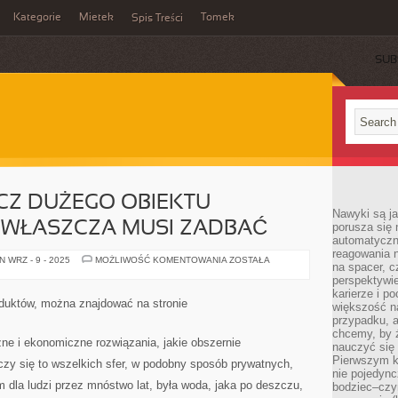
Kategorie
Mietek
Tomek
Spis Treści
SUB
CZ DUŻEGO OBIEKTU
Nawyki są ja
WŁASZCZA MUSI ZADBAĆ
porusza się 
automatyczni
reagowania n
KAŻDY
 WRZ - 9 - 2025
MOŻLIWOŚĆ KOMENTOWANIA
ZOSTAŁA
na spacer, c
POSIADACZ
DUŻEGO
perspektywie
OBIEKTU
karierze i p
HANDLOWEGO,
duktów, można znajdować na stronie
większość n
ZWŁASZCZA
MUSI
przypadku, a
ZADBAĆ
chcemy, by 
zne i ekonomiczne rozwiązania, jakie obszernie
nauczyć się 
Pierwszym k
czy się to wszelkich sfer, w podobny sposób prywatnych,
nie pojedync
 dla ludzi przez mnóstwo lat, była woda, jaka po deszczu,
bodziec–czy