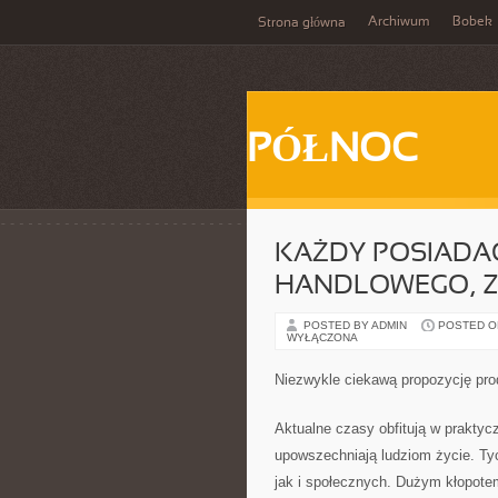
Archiwum
Bobek
Strona główna
PÓŁNOC
KAŻDY POSIADA
HANDLOWEGO, Z
POSTED BY ADMIN
POSTED ON
WYŁĄCZONA
Niezwykle ciekawą propozycję pro
Aktualne czasy obfitują w praktyc
upowszechniają ludziom życie. Ty
jak i społecznych. Dużym kłopotem