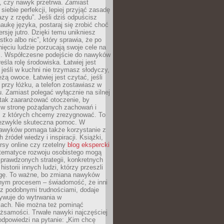
, czy nawyk przetrwa. Zamiast
iebie perfekcji, lepiej przyjąć zasadę
azy z rzędu”. Jeśli dziś odpuścisz
naukę języka, postaraj się zrobić choć
rsję jutro. Dzięki temu unikniesz
stko albo nic”, który sprawia, że po
ięciu ludzie porzucają swoje cele na
ni. Współczesne podejście do nawyków
śla rolę środowiska. Łatwiej jest
 jeśli w kuchni nie trzymasz słodyczy,
eżą owoce. Łatwiej jest czytać, jeśli
 przy łóżku, a telefon zostawiasz w
. Zamiast polegać wyłącznie na silnej
 tak zaaranżować otoczenie, by
s w stronę pożądanych zachowań i
e, z których chcemy zrezygnować. To
niezwykle skuteczna pomoc. W
awyków pomaga także korzystanie z
 źródeł wiedzy i inspiracji. Książki,
rsy online czy rzetelny
blog ekspercki
tematyce rozwoju osobistego mogą
prawdzonych strategii, konkretnych
historii innych ludzi, którzy przeszli
gę. To ważne, bo zmiana nawyków
ym procesem – świadomość, że inni
 z podobnymi trudnościami, dodaje
ywuje do wytrwania w
iach. Nie można też pominąć
żsamości. Trwałe nawyki najczęściej
odpowiedzi na pytanie: „Kim chcę