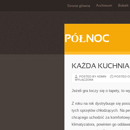
Archiwum
Bobek
Strona główna
PÓŁNOC
KAŻDA KUCHNIA 
POSTED BY ADMIN
POSTED ON 
WYŁĄCZONA
Jeżeli gra toczy się o tapety, to 
Z roku na rok dystrybuuje się posi
tych sprzętów chłodzących. Na p
chcącego uchodzić za komfortowy. 
klimatyzatora, powinien go oddawa