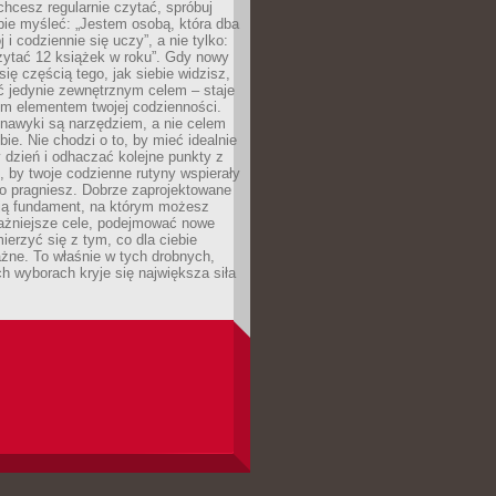
 chcesz regularnie czytać, spróbuj
bie myśleć: „Jestem osobą, która dba
 i codziennie się uczy”, a nie tylko:
zytać 12 książek w roku”. Gdy nowy
się częścią tego, jak siebie widzisz,
ć jedynie zewnętrznym celem – staje
ym elementem twojej codzienności.
 nawyki są narzędziem, a nie celem
e. Nie chodzi o to, by mieć idealnie
dzień i odhaczać kolejne punkty z
to, by twoje codzienne rutyny wspierały
go pragniesz. Dobrze zaprojektowane
ją fundament, na którym możesz
ażniejsze cele, podejmować nowe
ierzyć się z tym, co dla ciebie
żne. To właśnie w tych drobnych,
h wyborach kryje się największa siła