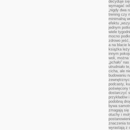
decyduje się
wymagać od s
„nigdy dwa r
trening czy 
minimalną we
efektu „wszy
jednym potkn
wiele tygod
mocno podkre
zdrowo jeść,
a na blacie l
książka leży
innym pokoju
woli, można
„pchało” na
utrudniało t
cicha, ale 
budowaniu n
zewnętrznych
podcasty, ku
poświęcony 
dostarczyć s
przykładów i 
podobną dro
bywa samotn
zmagają się
otuchy i mot
postanowien
znaczenia to
wyrastają z 