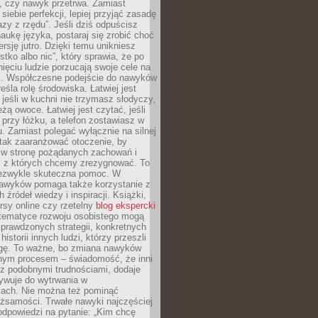
, czy nawyk przetrwa. Zamiast
iebie perfekcji, lepiej przyjąć zasadę
azy z rzędu”. Jeśli dziś odpuścisz
naukę języka, postaraj się zrobić choć
rsję jutro. Dzięki temu unikniesz
stko albo nic”, który sprawia, że po
ięciu ludzie porzucają swoje cele na
ni. Współczesne podejście do nawyków
śla rolę środowiska. Łatwiej jest
 jeśli w kuchni nie trzymasz słodyczy,
eżą owoce. Łatwiej jest czytać, jeśli
 przy łóżku, a telefon zostawiasz w
. Zamiast polegać wyłącznie na silnej
 tak zaaranżować otoczenie, by
s w stronę pożądanych zachowań i
e, z których chcemy zrezygnować. To
niezwykle skuteczna pomoc. W
awyków pomaga także korzystanie z
 źródeł wiedzy i inspiracji. Książki,
rsy online czy rzetelny
blog ekspercki
tematyce rozwoju osobistego mogą
prawdzonych strategii, konkretnych
historii innych ludzi, którzy przeszli
gę. To ważne, bo zmiana nawyków
ym procesem – świadomość, że inni
 z podobnymi trudnościami, dodaje
ywuje do wytrwania w
iach. Nie można też pominąć
żsamości. Trwałe nawyki najczęściej
odpowiedzi na pytanie: „Kim chcę