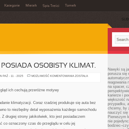
Kategorie
Mietek
Tomek
Spis Treści
SUB
POSIADA OSOBISTY KLIMAT.
Nawyki są ja
porusza się 
KAŻDA
PAŹ - 11 - 2025
MOŻLIWOŚĆ KOMENTOWANIA
ZOSTAŁA
automatyczni
KUCHNIA
reagowania n
POSIADA
OSOBISTY
na spacer, c
KLIMAT.
wygląd ich cechują przeróżne motywy
perspektywie
karierze i p
większość n
adanie klimatyzacji. Coraz rzadziej produkuje się auta bez
przypadku, a
chcemy, by 
ewno to niezbędny detal wyposażenia każdego samochodu
nauczyć się 
Z drugiej strony jakikolwiek, kto jest posiadaczem
Pierwszym k
nie pojedync
ć co oznaczony czas do przeglądu w celu jej
bodziec–czy