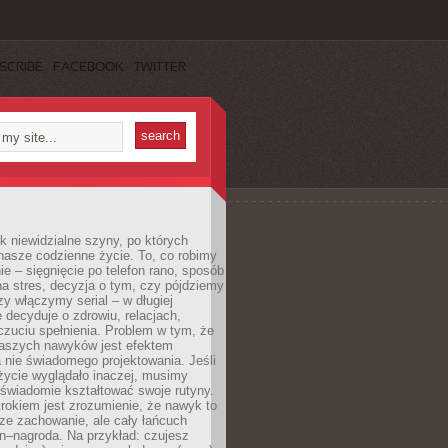
SCRIBE
FACEBOOK
TWITTER
k niewidzialne szyny, po których
nasze codzienne życie. To, co robimy
e – sięgnięcie po telefon rano, sposób
a stres, decyzja o tym, czy pójdziemy
zy włączymy serial – w długiej
 decyduje o zdrowiu, relacjach,
oczuciu spełnienia. Problem w tym, że
aszych nawyków jest efektem
 nie świadomego projektowania. Jeśli
życie wyglądało inaczej, musimy
świadomie kształtować swoje rutyny.
rokiem jest zrozumienie, że nawyk to
ze zachowanie, ale cały łańcuch
n–nagroda. Na przykład: czujesz