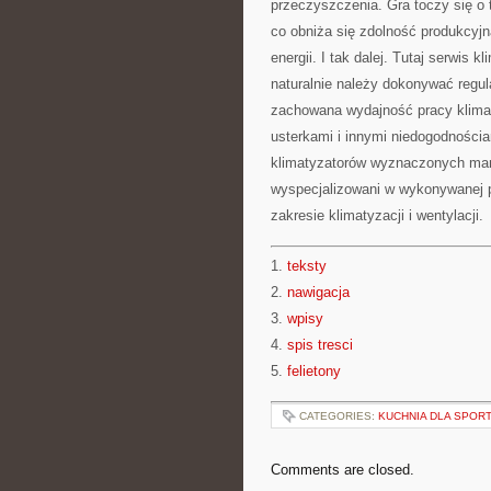
przeczyszczenia. Gra toczy się o 
co obniża się zdolność produkcyjn
energii. I tak dalej. Tutaj serwis 
naturalnie należy dokonywać regul
zachowana wydajność pracy klimat
usterkami i innymi niedogodnościa
klimatyzatorów wyznaczonych mare
wyspecjalizowani w wykonywanej p
zakresie klimatyzacji i wentylacji.
1.
teksty
2.
nawigacja
3.
wpisy
4.
spis tresci
5.
felietony
CATEGORIES:
KUCHNIA DLA SPOR
Comments are closed.