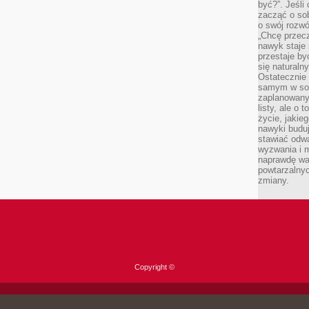
być?”. Jeśli
zacząć o so
o swój rozwój
„Chcę przec
nawyk staje 
przestaje by
się naturaln
Ostatecznie
samym w sobi
zaplanowany 
listy, ale o 
życie, jakie
nawyki budu
stawiać odw
wyzwania i m
naprawdę wa
powtarzalnyc
zmiany.
Copyright ©