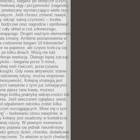
odziec), sięgasz po słodycze (czyn),
wilową ulgę i przyjemność (nagroda).
 powtarzany wystarczająco wiele razy
matyzm. Jeśli chcesz zmienić nawyk,
zy odciąć samą czynność – trzeba
ę bodźcowi oraz nagrodzie i spróbować
ć cały układ w coś zdrowszego,
pierającego. Drugim ważnym elementem
ala zmiany. Ambitne postanowienia w
tra codziennie biegam 10 kilometrów”
e na papierze, ale często kończą się
ż po kilku dniach. Mózg nie lubi
eferuje ewolucję. Dlatego lepiej zacząć
yków – biegania przez 5 minut,
dnej serii ćwiczeń, przeczytania
 książki. Gdy nowa aktywność stanie
codziennej rutyny, można stopniowo
tensywność. Kolejną strategią jest
ych nawyków z tymi już istniejącymi.
nnie pijesz rano kawę, możesz
tego krótką praktykę wdzięczności lub
nia. Jeśli wieczorem oglądasz serial,
 odpaleniem odcinka zrobić kilka
czeń rozciągających. Mówi się o tym
ing” – budowaniu stosu nawyków, w
 kolejny jest osadzony w kontekście
wanej rutyny. W pewnym momencie
ny pojawia się jednak nieunikniony
dzi gorszy dzień, choroba, dodatkowe
męczenie. To właśnie w tych chwilach