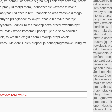
zmęczenie (b
to, że pomału osadzają się na niej zanieczyszczenia, przez
odczuwasz ch
ą pracy klimatyzatora, jednocześnie wzrasta zużycie
Ten schemat
tworzy auto
klimatyzacji szczecin temu zapobiega oraz właśnie dlatego
nie wystarc
arnych przeglądów. W owym czasie nie tylko zostaje
przyjrzeć si
przekształci
yzatora, jednak to też zabezpiecza przed ewentualnymi
bardziej ws
jest mała sk
mi. Większość korporacji podejmuje się serwisowania
stylu „od ju
k, to właśnie dzięki czemu bywają przyzwoiciej
brzmią dobrz
frustracją ju
racy. Niektóre z nich proponują ponadprogramowe usługi w
rewolucji; pr
od mikronaw
wykonania je
dwóch stron
się częścią 
zwiększać in
łączenie now
Jeśli codzie
dołączyć do 
planowanie d
możesz przed
prostych ćwi
„habit stack
którym każdy
TOWCÓW I AKTYWNYCH
już ugrunto
procesu zmia
opór. Nadcho
obowiązki, z