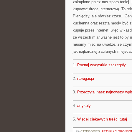
zakupione przez nas sporo taniej
kupować drogą internetową. To rel
Pieniędzy, ale również czasu. Ge
kuchenna oraz reszta mogły być z
kupuje przez internet, więc w każ
ze wszech miar ważne jest to by u
musimy mieć na uwadze, że czymś
jak najbardziej zaufanych miejsca
1.
Poznaj wszystkie szczegóły
2.
nawigacja
3.
Przeczytaj nasz najnowszy wpi
4.
artykuly
5.
Więcej ciekawych treści tutaj
CATEGORIES:
ARTYKUŁY SPONS