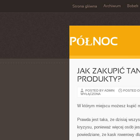
Archiwum
Bobek
Strona główna
PÓŁNOC
JAK ZAKUPIĆ TA
PRODUKTY?
POSTED BY ADMIN
POSTED ON 
WYŁĄCZONA
W którym miejscu możesz kupić m
Prawda jest taka, że dzisiaj wszy
kryzysu, ponieważ więcej osób jest
powiedziane, że kask rowerowy dl