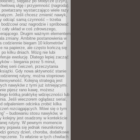
odziec), sięgasz po słodycze (czyn),
wilową ulgę i przyjemność (nagroda).
 powtarzany wystarczająco wiele razy
matyzm. Jeśli chcesz zmienić nawyk,
zy odciąć samą czynność – trzeba
ę bodźcowi oraz nagrodzie i spróbować
ć cały układ w coś zdrowszego,
pierającego. Drugim ważnym elementem
ala zmiany. Ambitne postanowienia w
tra codziennie biegam 10 kilometrów”
e na papierze, ale często kończą się
ż po kilku dniach. Mózg nie lubi
eferuje ewolucję. Dlatego lepiej zacząć
yków – biegania przez 5 minut,
dnej serii ćwiczeń, przeczytania
 książki. Gdy nowa aktywność stanie
codziennej rutyny, można stopniowo
tensywność. Kolejną strategią jest
ych nawyków z tymi już istniejącymi.
nnie pijesz rano kawę, możesz
tego krótką praktykę wdzięczności lub
nia. Jeśli wieczorem oglądasz serial,
 odpaleniem odcinka zrobić kilka
czeń rozciągających. Mówi się o tym
ing” – budowaniu stosu nawyków, w
 kolejny jest osadzony w kontekście
wanej rutyny. W pewnym momencie
ny pojawia się jednak nieunikniony
dzi gorszy dzień, choroba, dodatkowe
męczenie. To właśnie w tych chwilach