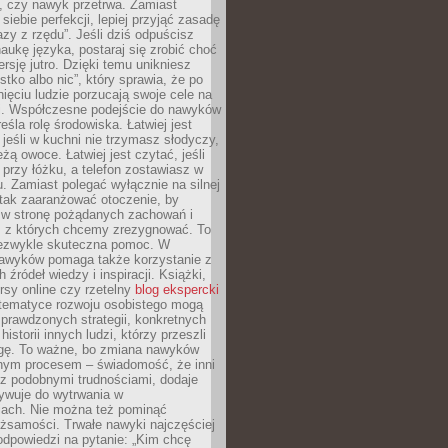
, czy nawyk przetrwa. Zamiast
iebie perfekcji, lepiej przyjąć zasadę
azy z rzędu”. Jeśli dziś odpuścisz
naukę języka, postaraj się zrobić choć
rsję jutro. Dzięki temu unikniesz
stko albo nic”, który sprawia, że po
ięciu ludzie porzucają swoje cele na
ni. Współczesne podejście do nawyków
śla rolę środowiska. Łatwiej jest
 jeśli w kuchni nie trzymasz słodyczy,
eżą owoce. Łatwiej jest czytać, jeśli
 przy łóżku, a telefon zostawiasz w
. Zamiast polegać wyłącznie na silnej
 tak zaaranżować otoczenie, by
s w stronę pożądanych zachowań i
e, z których chcemy zrezygnować. To
niezwykle skuteczna pomoc. W
awyków pomaga także korzystanie z
 źródeł wiedzy i inspiracji. Książki,
rsy online czy rzetelny
blog ekspercki
tematyce rozwoju osobistego mogą
prawdzonych strategii, konkretnych
historii innych ludzi, którzy przeszli
gę. To ważne, bo zmiana nawyków
ym procesem – świadomość, że inni
 z podobnymi trudnościami, dodaje
ywuje do wytrwania w
iach. Nie można też pominąć
żsamości. Trwałe nawyki najczęściej
odpowiedzi na pytanie: „Kim chcę