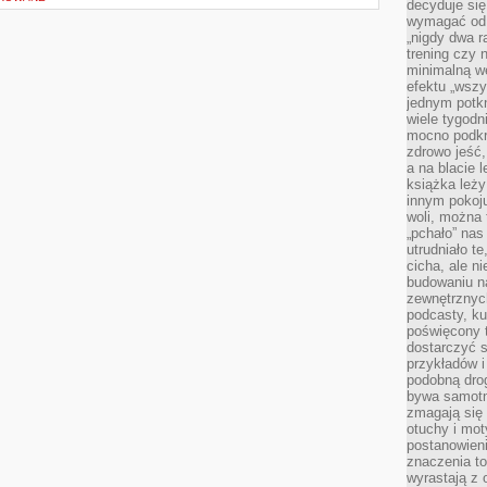
decyduje się
wymagać od s
„nigdy dwa r
trening czy 
minimalną we
efektu „wszy
jednym potkn
wiele tygod
mocno podkre
zdrowo jeść,
a na blacie l
książka leży
innym pokoju
woli, można
„pchało” na
utrudniało t
cicha, ale 
budowaniu n
zewnętrznych
podcasty, ku
poświęcony 
dostarczyć s
przykładów i 
podobną dro
bywa samotn
zmagają się
otuchy i mot
postanowien
znaczenia to
wyrastają z 