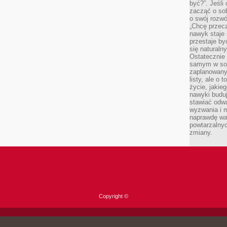
być?”. Jeśli
zacząć o so
o swój rozwój
„Chcę przec
nawyk staje 
przestaje by
się naturaln
Ostatecznie
samym w sobi
zaplanowany 
listy, ale o 
życie, jakie
nawyki budu
stawiać odw
wyzwania i m
naprawdę wa
powtarzalnyc
zmiany.
Copyright ©