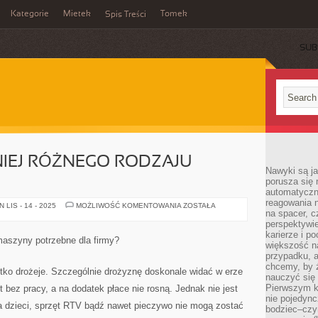
Kategorie
Mietek
Tomek
Spis Treści
SUB
NIEJ RÓŻNEGO RODZAJU
Nawyki są ja
porusza się 
automatyczni
reagowania n
JAK
LIS - 14 - 2025
MOŻLIWOŚĆ KOMENTOWANIA
ZOSTAŁA
na spacer, c
ZAKUPIĆ
TANIEJ
perspektywie
RÓŻNEGO
karierze i p
RODZAJU
aszyny potrzebne dla firmy?
PRODUKTY?
większość n
przypadku, a
chcemy, by 
stko drożeje. Szczególnie drożyznę doskonale widać w erze
nauczyć się 
Pierwszym k
 bez pracy, a na dodatek płace nie rosną. Jednak nie jest
nie pojedync
a dzieci, sprzęt RTV bądź nawet pieczywo nie mogą zostać
bodziec–czy