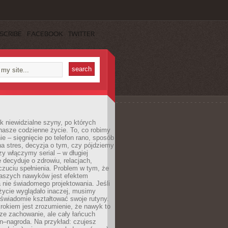
SCRIBE
FACEBOOK
TWITTER
k niewidzialne szyny, po których
nasze codzienne życie. To, co robimy
e – sięgnięcie po telefon rano, sposób
a stres, decyzja o tym, czy pójdziemy
zy włączymy serial – w długiej
 decyduje o zdrowiu, relacjach,
oczuciu spełnienia. Problem w tym, że
aszych nawyków jest efektem
 nie świadomego projektowania. Jeśli
życie wyglądało inaczej, musimy
świadomie kształtować swoje rutyny.
rokiem jest zrozumienie, że nawyk to
ze zachowanie, ale cały łańcuch
n–nagroda. Na przykład: czujesz