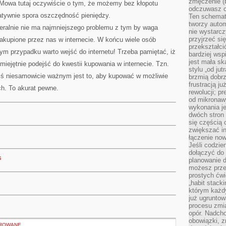
zmęczenie (b
. Mowa tutaj oczywiście o tym, że możemy bez kłopotu
odczuwasz ch
atywnie spora oszczędność pieniędzy.
Ten schemat
tworzy auto
neralnie nie ma najmniejszego problemu z tym by waga
nie wystarc
przyjrzeć si
akupione przez nas w internecie. W końcu wiele osób
przekształci
dym przypadku warto wejść do internetu! Trzeba pamiętać, iż
bardziej ws
jest mała sk
miejętnie podejść do kwestii kupowania w internecie. Tzn.
stylu „od ju
 niesamowicie ważnym jest to, aby kupować w możliwie
brzmią dobrz
frustracją ju
ch. To akurat pewne.
rewolucji; pr
od mikronaw
wykonania je
dwóch stron
się częścią 
zwiększać in
łączenie now
Jeśli codzie
dołączyć do 
s
planowanie d
możesz przed
prostych ćwi
„habit stack
którym każdy
już ugrunto
procesu zmia
opór. Nadcho
obowiązki, z
OROWANE