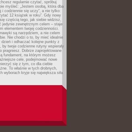
 chcesz regularnie czytać, spróbuj
bie myśleć: „Jestem osobą, która dba
 i codziennie się uczy”, a nie tylko:
zytać 12 książek w roku”. Gdy nowy
się częścią tego, jak siebie widzisz,
ć jedynie zewnętrznym celem – staje
ym elementem twojej codzienności.
 nawyki są narzędziem, a nie celem
e. Nie chodzi o to, by mieć idealnie
dzień i odhaczać kolejne punkty z
to, by twoje codzienne rutyny wspierały
go pragniesz. Dobrze zaprojektowane
ją fundament, na którym możesz
ażniejsze cele, podejmować nowe
ierzyć się z tym, co dla ciebie
żne. To właśnie w tych drobnych,
h wyborach kryje się największa siła