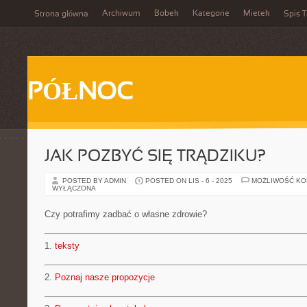
Archiwum
Bobek
Kategorie
Mietek
Strona główna
Spis T
PÓŁNOC
JAK POZBYĆ SIĘ TRĄDZIKU?
POSTED BY ADMIN
POSTED ON LIS - 6 - 2025
MOŻLIWOŚĆ K
WYŁĄCZONA
Czy potrafimy zadbać o własne zdrowie?
1.
teksty
2.
Poznaj nasze propozycje