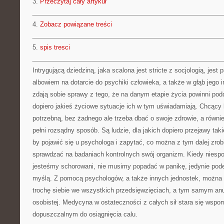
3.
Przeczytaj cały artykuł
4.
Zobacz powiązane treści
5.
spis tresci
Intrygującą dziedziną, jaka scalona jest stricte z socjologią, jest
albowiem na dotarcie do psychiki człowieka, a także w głąb jego i
zdają sobie sprawy z tego, że na danym etapie życia powinni podd
dopiero jakieś życiowe sytuacje ich w tym uświadamiają. Chcący 
potrzebną, bez żadnego ale trzeba dbać o swoje zdrowie, a równi
pełni rozsądny sposób. Są ludzie, dla jakich dopiero przejawy tak
by pojawić się u psychologa i zapytać, co można z tym dalej zro
sprawdzać na badaniach kontrolnych swój organizm. Kiedy niespo
jesteśmy schorowani, nie musimy popadać w panikę, jedynie pode
myślą. Z pomocą psychologów, a także innych jednostek, można
trochę siebie we wszystkich przedsięwzięciach, a tym samym anu
osobistej. Medycyna w ostateczności z całych sił stara się ws
dopuszczalnym do osiągnięcia calu.