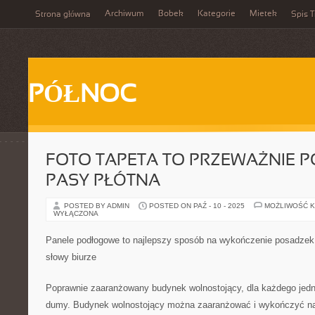
Archiwum
Bobek
Kategorie
Mietek
Strona główna
Spis T
PÓŁNOC
FOTO TAPETA TO PRZEWAŻNIE 
PASY PŁÓTNA
POSTED BY ADMIN
POSTED ON PAŹ - 10 - 2025
MOŻLIWOŚĆ 
WYŁĄCZONA
Panele podłogowe to najlepszy sposób na wykończenie posadzek
słowy biurze
Poprawnie zaaranżowany budynek wolnostojący, dla każdego je
dumy. Budynek wolnostojący można zaaranżować i wykończyć na