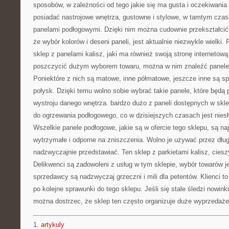
sposobów, w zależności od tego jakie się ma gusta i oczekiwania w
posiadać nastrojowe wnętrza, gustowne i stylowe, w tamtym czas
panelami podłogowymi. Dzięki nim można cudownie przekształcić
że wybór kolorów i deseni paneli, jest aktualnie niezwykle wielki.
sklep z panelami kalisz, jaki ma również swoją stronę internetow
poszczycić dużym wyborem towaru, można w nim znaleźć panele 
Poniektóre z nich są matowe, inne półmatowe, jeszcze inne są s
połysk. Dzięki temu wolno sobie wybrać takie panele, które będą
wystroju danego wnętrza. bardzo dużo z paneli dostępnych w skle
do ogrzewania podłogowego, co w dzisiejszych czasach jest nies
Wszelkie panele podłogowe, jakie są w ofercie tego sklepu, są naj
wytrzymałe i odporne na zniszczenia. Wolno je używać przez długie
nadzwyczajnie przedstawiać. Ten sklep z parkietami kalisz, cieszy
Delikwenci są zadowoleni z usług w tym sklepie, wybór towarów je
sprzedawcy są nadzwyczaj grzeczni i mili dla petentów. Klienci to
po kolejne sprawunki do tego sklepu. Jeśli się stale śledzi nowin
można dostrzec, że sklep ten często organizuje duże wyprzedaże
1.
artykuly