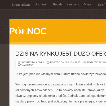
Archiwum
Bobek
Kategorie
Mietek
Strona główna
Spis T
PÓŁNOC
DZIŚ NA RYNKU JEST DUŻO OFER
POSTED BY ADMIN
POSTED ON SIE - 5 - 2025
MOŻLIWOŚĆ K
WYŁĄCZONA
Dużo jest prac we własnym domu, które trzeba powierzyć zawo
Wymogi unijne powodują, że praca w innym kraju aniżeli Polska 
różnorodnych zaświadczeń. Są to dowody osobiste, prawa jazdy,
również dyplomy ukończenia studiów. Jednak sami takiego doku
na obcy język. Do tego jest potrzebny tłumacz przysięgły, który 