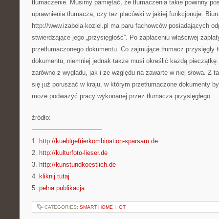
tłumaczenie. Musimy pamiętać, że tłumaczenia takie powinny pos
uprawnienia tłumacza, czy też placówki w jakiej funkcjonuje. Biu
http://www.izabela-koziel.pl ma paru fachowców posiadających od
stwierdzające jego „przysięgłość”. Po zapłaceniu właściwej zapłat
przetłumaczonego dokumentu. Co zajmujące tłumacz przysięgły t
dokumentu, niemniej jednak także musi określić każdą pieczątkę
zarówno z wyglądu, jak i ze względu na zawarte w niej słowa. Z
się już poruszać w kraju, w którym przetłumaczone dokumenty by
może podważyć pracy wykonanej przez tłumacza przysięgłego.
źródło:
———————————
1.
http://kuehlgefrierkombination-sparsam.de
2.
http://kulturfoto-lieser.de
3.
http://kunstundkoestlich.de
4.
kliknij tutaj
5.
pełna publikacja
CATEGORIES:
SMART HOME I IOT