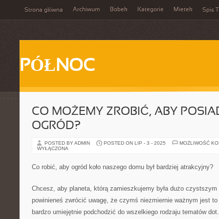
Archiwum
Bobek
Kategorie
Mietek
Strona główna
Spis T
PÓŁNOC
CO MOŻEMY ZROBIĆ, ABY POSIA
OGRÓD?
POSTED BY ADMIN
POSTED ON LIP - 3 - 2025
MOŻLIWOŚĆ K
WYŁĄCZONA
Co robić, aby ogród koło naszego domu był bardziej atrakcyjny?
Chcesz, aby planeta, którą zamieszkujemy była dużo czystszym
powinieneś zwrócić uwagę, że czymś niezmiernie ważnym jest t
bardzo umiejętnie podchodzić do wszelkiego rodzaju tematów dot