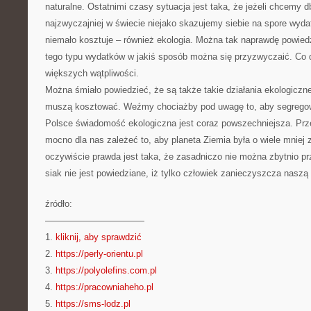
naturalne. Ostatnimi czasy sytuacja jest taka, że jeżeli chcemy d
najzwyczajniej w świecie niejako skazujemy siebie na spore wyda
niemało kosztuje – również ekologia. Można tak naprawdę powiedz
tego typu wydatków w jakiś sposób można się przyzwyczaić. Co 
większych wątpliwości.
Można śmiało powiedzieć, że są także takie działania ekologiczne
muszą kosztować. Weźmy chociażby pod uwagę to, aby segregow
Polsce świadomość ekologiczna jest coraz powszechniejsza. Prze
mocno dla nas zależeć to, aby planeta Ziemia była o wiele mniej
oczywiście prawda jest taka, że zasadniczo nie można zbytnio p
siak nie jest powiedziane, iż tylko człowiek zanieczyszcza naszą 
źródło:
———————————
1.
kliknij, aby sprawdzić
2.
https://perly-orientu.pl
3.
https://polyolefins.com.pl
4.
https://pracowniaheho.pl
5.
https://sms-lodz.pl