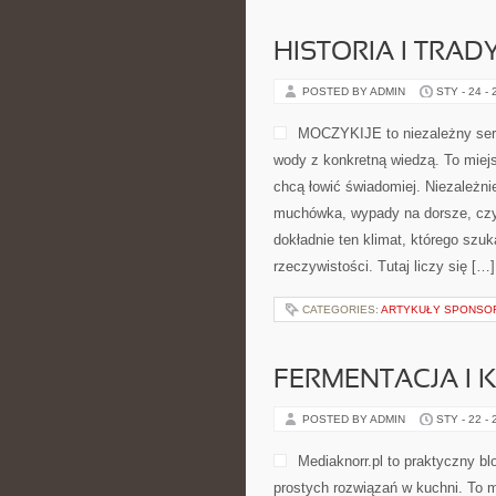
HISTORIA I TRA
POSTED BY ADMIN
STY - 24 -
MOCZYKIJE to niezależny serwi
wody z konkretną wiedzą. To miejs
chcą łowić świadomiej. Niezależnie 
muchówka, wypady na dorsze, c
dokładnie ten klimat, którego szuk
rzeczywistości. Tutaj liczy się […]
CATEGORIES:
ARTYKUŁY SPONS
FERMENTACJA I 
POSTED BY ADMIN
STY - 22 -
Mediaknorr.pl to praktyczny bl
prostych rozwiązań w kuchni. To 