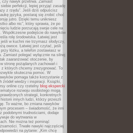
, czy nawyk przetrwa. Zamiast
iebie perfekcji, lepiej przyjąć zasadę
azy z rzędu”. Jeśli dziś odpuścisz
naukę języka, postaraj się zrobić choć
rsję jutro. Dzięki temu unikniesz
stko albo nic”, który sprawia, że po
ięciu ludzie porzucają swoje cele na
ni. Współczesne podejście do nawyków
śla rolę środowiska. Łatwiej jest
 jeśli w kuchni nie trzymasz słodyczy,
eżą owoce. Łatwiej jest czytać, jeśli
 przy łóżku, a telefon zostawiasz w
. Zamiast polegać wyłącznie na silnej
 tak zaaranżować otoczenie, by
s w stronę pożądanych zachowań i
e, z których chcemy zrezygnować. To
niezwykle skuteczna pomoc. W
awyków pomaga także korzystanie z
 źródeł wiedzy i inspiracji. Książki,
rsy online czy rzetelny
blog ekspercki
tematyce rozwoju osobistego mogą
prawdzonych strategii, konkretnych
historii innych ludzi, którzy przeszli
gę. To ważne, bo zmiana nawyków
ym procesem – świadomość, że inni
 z podobnymi trudnościami, dodaje
ywuje do wytrwania w
iach. Nie można też pominąć
żsamości. Trwałe nawyki najczęściej
odpowiedzi na pytanie: „Kim chcę