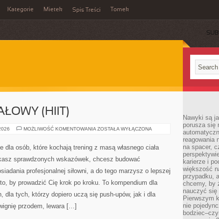
Kategorie
Mietek
Tomek
Spis Treści
SUB
ŁOWY (HIIT)
Nawyki są ja
porusza się 
TRENING
 2026
MOŻLIWOŚĆ KOMENTOWANIA
ZOSTAŁA WYŁĄCZONA
automatyczni
INTERWAŁOWY
reagowania n
(HIIT)
na spacer, c
 dla osób, które kochają trening z masą własnego ciała
perspektywie
szukasz sprawdzonych wskazówek, chcesz budować
karierze i p
większość n
iadania profesjonalnej siłowni, a do tego marzysz o lepszej
przypadku, a
o to, by prowadzić Cię krok po kroku. To kompendium dla
chcemy, by 
nauczyć się 
dla tych, którzy dopiero uczą się push-upów, jak i dla
Pierwszym k
nie pojedync
wignię przodem, lewara […]
bodziec–czy