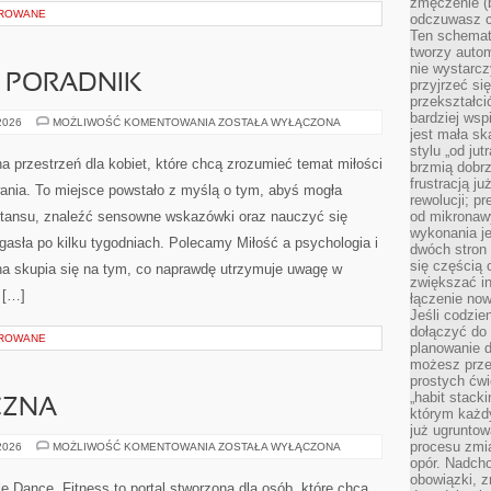
zmęczenie (b
OROWANE
odczuwasz ch
Ten schemat
tworzy auto
nie wystarc
– PORADNIK
przyjrzeć si
przekształci
bardziej ws
RANDKI
 2026
MOŻLIWOŚĆ KOMENTOWANIA
ZOSTAŁA WYŁĄCZONA
jest mała sk
ONLINE
–
stylu „od ju
PORADNIK
a przestrzeń dla kobiet, które chcą zrozumieć temat miłości
brzmią dobrz
frustracją ju
wania. To miejsce powstało z myślą o tym, abyś mogła
rewolucji; pr
stansu, znaleźć sensowne wskazówki oraz nauczyć się
od mikronaw
wykonania je
gasła po kilku tygodniach. Polecamy Miłość a psychologia i
dwóch stron
się częścią 
ona skupia się na tym, co naprawdę utrzymuje uwagę w
zwiększać in
a […]
łączenie now
Jeśli codzie
dołączyć do 
OROWANE
planowanie d
możesz przed
prostych ćwi
„habit stack
CZNA
którym każdy
już ugrunto
procesu zmia
TECHNIKA
 2026
MOŻLIWOŚĆ KOMENTOWANIA
ZOSTAŁA WYŁĄCZONA
TANECZNA
opór. Nadcho
obowiązki, z
e Dance, Fitness to portal stworzona dla osób, które chcą