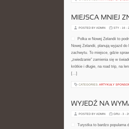
MIEJSCA MNIEJ Z
POSTED BY ADMIN
STY - 16 -
Polka w Nowej Zelandii to pod
Nowej Zelandii, planują wyjazd do
zachwytu. To miejsce, gdzie sprawd
„zwiedzanie” zamienia się w świa
krótkie i długie, na road trip, na
[…]
CATEGORIES:
ARTYKUŁY SPONS
WYJEDŹ NA WYM
POSTED BY ADMIN
GRU - 3 - 
Turystka to bardzo popularna 