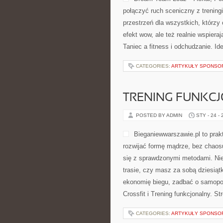
połączyć ruch sceniczny z treningi
przestrzeń dla wszystkich, którzy c
efekt wow, ale też realnie wspier
Taniec a fitness i odchudzanie. I
CATEGORIES:
ARTYKUŁY SPONS
TRENING FUNKC
POSTED BY ADMIN
STY - 24 -
Bieganiewwarszawie.pl to prakt
rozwijać formę mądrze, bez chaosu
się z sprawdzonymi metodami. Nie
trasie, czy masz za sobą dziesiąt
ekonomię biegu, zadbać o samopo
Crossfit i Trening funkcjonalny. S
CATEGORIES:
ARTYKUŁY SPONS