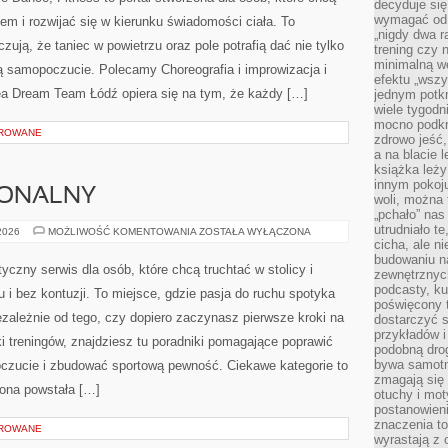
decyduje się
wymagać od s
em i rozwijać się w kierunku świadomości ciała. To
„nigdy dwa r
zują, że taniec w powietrzu oraz pole potrafią dać nie tylko
trening czy 
minimalną we
ają samopoczucie. Polecamy Choreografia i improwizacja i
efektu „wszy
dea Dream Team Łódź opiera się na tym, że każdy […]
jednym potkn
wiele tygod
mocno podkre
OROWANE
zdrowo jeść,
a na blacie l
książka leży
innym pokoju
JONALNY
woli, można
„pchało” na
utrudniało t
TRENING
 2026
MOŻLIWOŚĆ KOMENTOWANIA
ZOSTAŁA WYŁĄCZONA
FUNKCJONALNY
cicha, ale 
budowaniu n
yczny serwis dla osób, które chcą truchtać w stolicy i
zewnętrznych
podcasty, ku
 i bez kontuzji. To miejsce, gdzie pasja do ruchu spotyka
poświęcony 
zależnie od tego, czy dopiero zaczynasz pierwsze kroki na
dostarczyć s
przykładów i 
ki treningów, znajdziesz tu poradniki pomagające poprawić
podobną dro
bywa samotn
czucie i zbudować sportową pewność. Ciekawe kategorie to
zmagają się
trona powstała […]
otuchy i mot
postanowien
znaczenia to
OROWANE
wyrastają z 