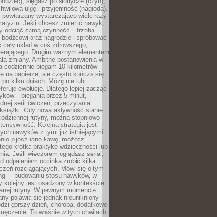
odziec), sięgasz po słodycze (czyn),
wilową ulgę i przyjemność (nagroda).
 powtarzany wystarczająco wiele razy
matyzm. Jeśli chcesz zmienić nawyk,
zy odciąć samą czynność – trzeba
ę bodźcowi oraz nagrodzie i spróbować
ć cały układ w coś zdrowszego,
pierającego. Drugim ważnym elementem
ala zmiany. Ambitne postanowienia w
tra codziennie biegam 10 kilometrów”
e na papierze, ale często kończą się
ż po kilku dniach. Mózg nie lubi
eferuje ewolucję. Dlatego lepiej zacząć
yków – biegania przez 5 minut,
dnej serii ćwiczeń, przeczytania
 książki. Gdy nowa aktywność stanie
codziennej rutyny, można stopniowo
tensywność. Kolejną strategią jest
ych nawyków z tymi już istniejącymi.
nnie pijesz rano kawę, możesz
tego krótką praktykę wdzięczności lub
nia. Jeśli wieczorem oglądasz serial,
 odpaleniem odcinka zrobić kilka
czeń rozciągających. Mówi się o tym
ing” – budowaniu stosu nawyków, w
 kolejny jest osadzony w kontekście
wanej rutyny. W pewnym momencie
ny pojawia się jednak nieunikniony
dzi gorszy dzień, choroba, dodatkowe
męczenie. To właśnie w tych chwilach