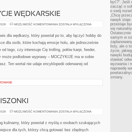
być?”. Jeśli
zacząć o so
o swój rozwój
DYCJE WĘDKARSKIE
„Chcę przec
nawyk staje 
przestaje by
HISTORIA
 2026
MOŻLIWOŚĆ KOMENTOWANIA
ZOSTAŁA WYŁĄCZONA
I
się naturaln
TRADYCJE
Ostatecznie
WĘDKARSKIE
s dla wędkarzy, który powstał po to, aby łączyć hobby do
samym w sobi
zaplanowany 
ce dla osób, które kochają emocje holu, ale jednocześnie
listy, ale o 
od tego, czy interesuje Cię trolling, połów karpi, feeder,
życie, jakie
nawyki budu
zy może podlodowe wyprawy – MOCZYKIJE ma w sobie
stawiać odw
asz. Ten wortal nie udaje encyklopedii oderwanej od
wyzwania i m
naprawdę wa
powtarzalnyc
zmiany.
OROWANE
KISZONKI
FERMENTACJA
 2026
MOŻLIWOŚĆ KOMENTOWANIA
ZOSTAŁA WYŁĄCZONA
I
KISZONKI
og kulinarny, który powstał z myślą o osobach szukających
miejsce dla tych, którzy chcą gotować bez zbędnych