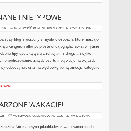
NANE I NIETYPOWE
MIEJSCA
 2026
MOŻLIWOŚĆ KOMENTOWANIA
ZOSTAŁA WYŁĄCZONA
MNIEJ
ZNANE
I
różniczy blog stworzony z myślą o osobach, które marzą o
NIETYPOWE
 kraju kangurów albo po prostu chcą oglądać świat w rytmie
zone tipy spotykają się z relacjami z drogi, a zwykłe
dome podróżowanie. Znajdziesz tu motywacje na wyjazdy
 leniwy odpoczynek oraz na wędrówkę pełną emocji. Kategorie
OROWANE
ARZONE WAKACJE!
WYJEDŹ
2025
MOŻLIWOŚĆ KOMENTOWANIA
ZOSTAŁA WYŁĄCZONA
NA
WYMARZONE
WAKACJE!
dziedzina Nie ma chyba jakichkolwiek wątpliwości co do