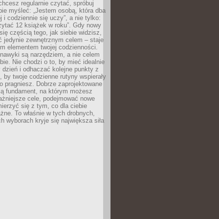
 chcesz regularnie czytać, spróbuj
bie myśleć: „Jestem osobą, która dba
 i codziennie się uczy”, a nie tylko:
zytać 12 książek w roku”. Gdy nowy
się częścią tego, jak siebie widzisz,
ć jedynie zewnętrznym celem – staje
ym elementem twojej codzienności.
 nawyki są narzędziem, a nie celem
e. Nie chodzi o to, by mieć idealnie
dzień i odhaczać kolejne punkty z
to, by twoje codzienne rutyny wspierały
go pragniesz. Dobrze zaprojektowane
ją fundament, na którym możesz
ażniejsze cele, podejmować nowe
ierzyć się z tym, co dla ciebie
żne. To właśnie w tych drobnych,
h wyborach kryje się największa siła