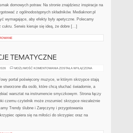
 smak domowych potraw. Na stronie znajdziesz inspiracje na
ygotować z ogólnodostępnych składników. Mediaknorr.pl
być wymagające, aby efekty były apetyczne. Polecamy
cukru. Serwis kieruje się ideą, że dobre […]
OROWANE
CJE TEMATYCZNE
ŚLUBNE
 2026
MOŻLIWOŚĆ KOMENTOWANIA
ZOSTAŁA WYŁĄCZONA
INSPIRACJE
TEMATYCZNE
’owy portal poświęcony muzyce, w którym skrzypce stają
e stworzone dla osób, które chcą słuchać świadomie, a
łębiać warsztat na instrumencie smyczkowym. Strona łączy
ięki czemu czytelnik może zrozumieć skrzypce niezależnie
amy Trendy ślubne i Zaręczyny i przygotowania
rzypiec opiera się na miłości do skrzypiec oraz na