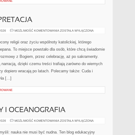
OROWANE
ERPRETACJA
BIBLIA
 2026
MOŻLIWOŚĆ KOMENTOWANIA
ZOSTAŁA WYŁĄCZONA
I
JEJ
INTERPRETACJA
ony religii oraz życiu wspólnoty katolickiej, którego
zepana. To miejsce powstało dla osób, które chcą świadomie
rozmowy z Bogiem, przez celebrację, aż po sakramenty.
 narracją, dzięki czemu treści trafiają zarówno do wiernych
rzy dopiero wracają po latach. Polecamy także: Cuda i
 Na […]
OROWANE
Y I OCEANOGRAFIA
MORSKIE
 2026
MOŻLIWOŚĆ KOMENTOWANIA
ZOSTAŁA WYŁĄCZONA
GŁĘBINY
I
OCEANOGRAFIA
 myśli: nauka nie musi być nudna. Ten blog edukacyjny