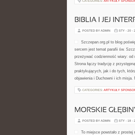
CATEGORIES:
ARTYKUŁY SPONS
BIBLIA I JEJ INT
POSTED BY ADMIN
STY - 20 -
Szczepan.org.pl to blog poświęc
sercem jest temat parafii św. Szc
przeżywać codzienność wiary: od 
Strona łączy tradycję z przystępną
praktykujących, jak i do tych, któ
objawienia i Duchowni i ich misja.
CATEGORIES:
ARTYKUŁY SPONS
MORSKIE GŁĘBIN
POSTED BY ADMIN
STY - 18 -
To miejsce powstało z prostej