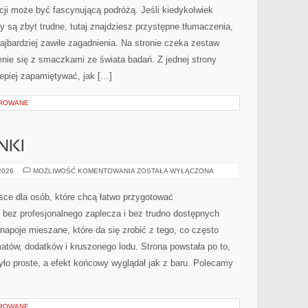
cji może być fascynującą podróżą. Jeśli kiedykolwiek
y są zbyt trudne, tutaj znajdziesz przystępne tłumaczenia,
jbardziej zawiłe zagadnienia. Na stronie czeka zestaw
zenie się z smaczkami ze świata badań. Z jednej strony
 lepiej zapamiętywać, jak […]
OROWANE
NKI
PRZEPISY
 2026
MOŻLIWOŚĆ KOMENTOWANIA
ZOSTAŁA WYŁĄCZONA
NA
DRINKI
jsce dla osób, które chcą łatwo przygotować
 bez profesjonalnego zaplecza i bez trudno dostępnych
apoje mieszane, które da się zrobić z tego, co często
atów, dodatków i kruszonego lodu. Strona powstała po to,
 proste, a efekt końcowy wyglądał jak z baru. Polecamy
OROWANE