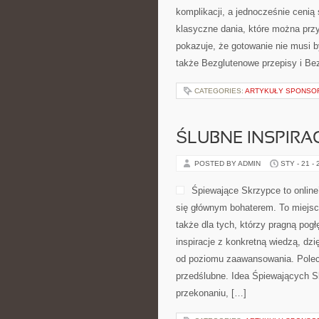
komplikacji, a jednocześnie cenią
klasyczne dania, które można prz
pokazuje, że gotowanie nie musi 
także Bezglutenowe przepisy i Bez 
CATEGORIES:
ARTYKUŁY SPONS
ŚLUBNE INSPIRA
POSTED BY ADMIN
STY - 21 -
Śpiewające Skrzypce to online
się głównym bohaterem. To miejsc
także dla tych, którzy pragną pog
inspiracje z konkretną wiedzą, dz
od poziomu zaawansowania. Polec
przedślubne. Idea Śpiewających Sk
przekonaniu, […]