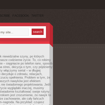
SCRIBE
FACEBOOK
TWITTER
k niewidzialne szyny, po których
nasze codzienne życie. To, co robimy
e – sięgnięcie po telefon rano, sposób
a stres, decyzja o tym, czy pójdziemy
zy włączymy serial – w długiej
 decyduje o zdrowiu, relacjach,
oczuciu spełnienia. Problem w tym, że
aszych nawyków jest efektem
 nie świadomego projektowania. Jeśli
życie wyglądało inaczej, musimy
świadomie kształtować swoje rutyny.
rokiem jest zrozumienie, że nawyk to
ze zachowanie, ale cały łańcuch
n–nagroda. Na przykład: czujesz