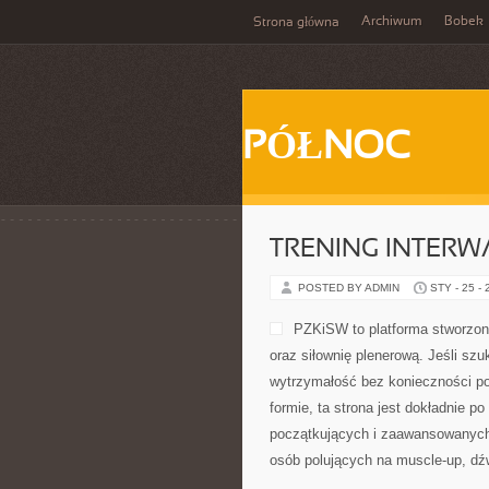
Archiwum
Bobek
Strona główna
PÓŁNOC
TRENING INTERWA
POSTED BY ADMIN
STY - 25 -
PZKiSW to platforma stworzone
oraz siłownię plenerową. Jeśli 
wytrzymałość bez konieczności pos
formie, ta strona jest dokładnie p
początkujących i zaawansowanych, 
osób polujących na muscle-up, dź