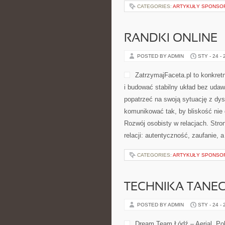
CATEGORIES:
ARTYKUŁY SPONS
RANDKI ONLINE 
POSTED BY ADMIN
STY - 24 -
ZatrzymajFaceta.pl to konkretn
i budować stabilny układ bez uda
popatrzeć na swoją sytuację z dy
komunikować tak, by bliskość nie 
Rozwój osobisty w relacjach. Str
relacji: autentyczność, zaufanie, 
CATEGORIES:
ARTYKUŁY SPONS
TECHNIKA TANE
POSTED BY ADMIN
STY - 24 -
Dream Team Łódź – Aerial, Pol