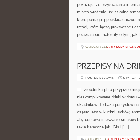
pokazuje, że przyswajanie informa
miałeś wrażenie, że szkolne temat
które pomagają poukładać nawet na
treści, które łączą praktyczne uc
pojawiają się materiały o tym, jak
CATEGORIES:
ARTYKUŁY SPONS
PRZEPISY NA DRI
POSTED BY ADMIN
STY - 17 -
zrobdrinka.pl to przyjazne mie
nieskomplikowane drinki w domu –
składników. To baza pomysłów na n
często leży w kuchni: soków, arom
aby domowe mieszanie smaków było
takie kategorie jak: Gin i […]
CATEGORIES:
ARTYKUŁY SPONS