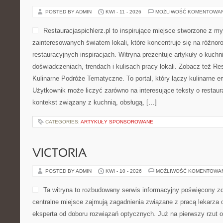
POSTED BY ADMIN
KWI - 11 - 2026
MOŻLIWOŚĆ KOMENTOWA
Restauracjaspichlerz.pl to inspirujące miejsce stworzone z my
zainteresowanych światem lokali, które koncentruje się na różno
restauracyjnych inspiracjach. Witryna prezentuje artykuły o kuchn
doświadczeniach, trendach i kulisach pracy lokali. Zobacz też Re
Kulinarne Podróże Tematyczne. To portal, który łączy kulinarne 
Użytkownik może liczyć zarówno na interesujące teksty o restaura
kontekst związany z kuchnią, obsługą, […]
CATEGORIES:
ARTYKUŁY SPONSOROWANE
VICTORIA
POSTED BY ADMIN
KWI - 10 - 2026
MOŻLIWOŚĆ KOMENTOWA
Ta witryna to rozbudowany serwis informacyjny poświęcony z
centralne miejsce zajmują zagadnienia związane z pracą lekarza o
eksperta od doboru rozwiązań optycznych. Już na pierwszy rzut ok