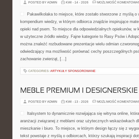
POSTED BY ADMIN
KWI - 14 - 2026
MOŻLIWOŚĆ KOMENTOWA
Pakawilkolaka to miejsce, które zostało stworzone z myślą o w
kompendium wiedzy, w którym odbiorca znajdzie inspirujące mate
opieki nad psem. To miejsce dla odpowiedzialnych opiekunów, w k
w użyteczne źródło wiedzy. Fajne kategorie to Rasy Psów i Adopcj
można znaleźć rozbudowane prezentacje wielu odmian czworonog
odwiedzający ma możliwość porównać cechy poszczególnych psó
zachowanie zwierząt, […]
CATEGORIES:
ARTYKUŁY SPONSOROWANE
MEBLE PREMIUM I DESIGNERSKIE
POSTED BY ADMIN
KWI - 13 - 2026
MOŻLIWOŚĆ KOMENTOWA
Italsystem to dynamicznie rozwijająca się witryna online, która
aranżacji związanej z meblami oraz użytecznych wskazówkach d
mieszkanie i biuro. To miejsce, w którym design łączy się z wyg
tekst powstaje z myślą o odbiorcach, którzy szukają inspiracji dot