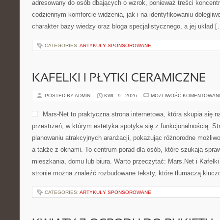
adresowany do osób dbających o wzrok, ponieważ treści koncentr
codziennym komforcie widzenia, jak i na identyfikowaniu dolegliw
charakter bazy wiedzy oraz bloga specjalistycznego, a jej układ [
CATEGORIES:
ARTYKUŁY SPONSOROWANE
KAFELKI I PŁYTKI CERAMICZNE
POSTED BY ADMIN
KWI - 9 - 2026
MOŻLIWOŚĆ KOMENTOWAN
Mars-Net to praktyczna strona internetowa, która skupia się n
przestrzeń, w którym estetyka spotyka się z funkcjonalnością. S
planowaniu atrakcyjnych aranżacji, pokazując różnorodne możli
a także z oknami. To centrum porad dla osób, które szukają sp
mieszkania, domu lub biura. Warto przeczytać: Mars.Net i Kafelki
stronie można znaleźć rozbudowane teksty, które tłumaczą kluc
CATEGORIES:
ARTYKUŁY SPONSOROWANE