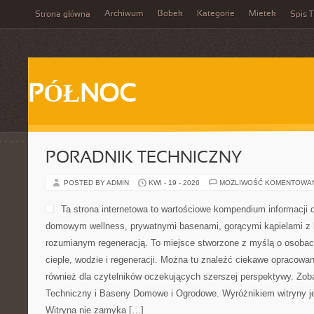
Archiwum
Bobek
Kategorie
Mietek
Strona główna
Spis T
PÓŁNOC
PORADNIK TECHNICZNY
POSTED BY ADMIN
KWI - 19 - 2026
MOŻLIWOŚĆ KOMENTOWA
Ta strona internetowa to wartościowe kompendium informacji dl
domowym wellness, prywatnymi basenami, gorącymi kąpielami z 
rozumianym regeneracją. To miejsce stworzone z myślą o osoba
cieple, wodzie i regeneracji. Można tu znaleźć ciekawe opracowan
również dla czytelników oczekujących szerszej perspektywy. Zob
Techniczny i Baseny Domowe i Ogrodowe. Wyróżnikiem witryny je
Witryna nie zamyka […]