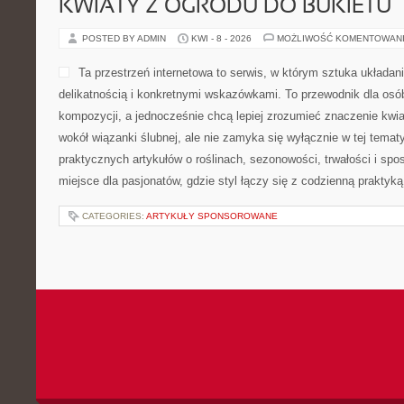
KWIATY Z OGRODU DO BUKIETU
POSTED BY ADMIN
KWI - 8 - 2026
MOŻLIWOŚĆ KOMENTOWAN
Ta przestrzeń internetowa to serwis, w którym sztuka układan
delikatnością i konkretnymi wskazówkami. To przewodnik dla osó
kompozycji, a jednocześnie chcą lepiej zrozumieć znaczenie kwia
wokół wiązanki ślubnej, ale nie zamyka się wyłącznie w tej temat
praktycznych artykułów o roślinach, sezonowości, trwałości i s
miejsce dla pasjonatów, gdzie styl łączy się z codzienną praktyką
CATEGORIES:
ARTYKUŁY SPONSOROWANE