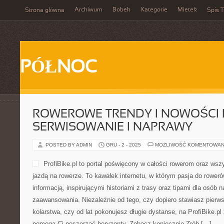
Archiwum
Bobek
Kategorie
Mietek
Strona główna
Spis T
PÓŁNOC
ROWEROWE TRENDY I NOWOŚCI 
SERWISOWANIE I NAPRAWY
POSTED BY ADMIN
GRU - 2 - 2025
MOŻLIWOŚĆ KOMENTOWAN
ProfiBike.pl to portal poświęcony w całości rowerom oraz wsz
jazdą na rowerze. To kawałek internetu, w którym pasja do roweró
informacją, inspirującymi historiami z trasy oraz tipami dla osób
zaawansowania. Niezależnie od tego, czy dopiero stawiasz pierws
kolarstwa, czy od lat pokonujesz długie dystanse, na ProfiBike.pl 
pomogą Ci poszerzać horyzonty. Zobacz koniecznie Zrób […]