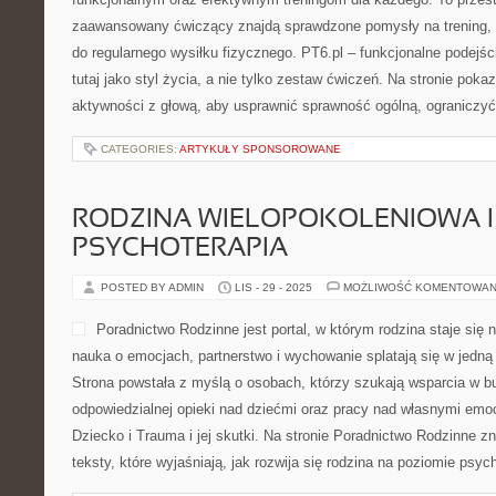
zaawansowany ćwiczący znajdą sprawdzone pomysły na trening, 
do regularnego wysiłku fizycznego. PT6.pl – funkcjonalne podejśc
tutaj jako styl życia, a nie tylko zestaw ćwiczeń. Na stronie pok
aktywności z głową, aby usprawnić sprawność ogólną, ograniczyć
CATEGORIES:
ARTYKUŁY SPONSOROWANE
RODZINA WIELOPOKOLENIOWA I
PSYCHOTERAPIA
POSTED BY ADMIN
LIS - 29 - 2025
MOŻLIWOŚĆ KOMENTOWAN
Poradnictwo Rodzinne jest portal, w którym rodzina staje się
nauka o emocjach, partnerstwo i wychowanie splatają się w jedną
Strona powstała z myślą o osobach, którzy szukają wsparcia w b
odpowiedzialnej opieki nad dziećmi oraz pracy nad własnymi emo
Dziecko i Trauma i jej skutki. Na stronie Poradnictwo Rodzinne 
teksty, które wyjaśniają, jak rozwija się rodzina na poziomie psy