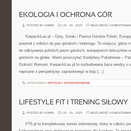
EKOLOGIA I OCHRONA GÓR
POSTED BY ADMIN
LIS - 30 - 2025
MOŻLIWOŚĆ KOMENTOWAN
KarpackiLas.pl – Góry, Szlaki i Pasma Górskie Polski, Europy 
powstał z miłości do pas górskich i trekkingu. To miejsce, gdzie 
do odkrywania polskich pasm górskich, europejskich łańcuchów o
górskich na globie. Warto przeczytać Kordyliery Południowe – Pa
Dzikość Rumunii. KarpackiLas.pl to rozbudowana baza wiedzy o 
napisane z perspektywy zaprawionego w boju […]
CATEGORIES:
ARTYKUŁY SPONSOROWANE
LIFESTYLE FIT I TRENING SIŁOWY
POSTED BY ADMIN
LIS - 29 - 2025
MOŻLIWOŚĆ KOMENTOWAN
PT6.pl to kompleksowy serwis internetowy, który w całości p
funkcjonalnym oraz efektywnym treningom dla każdego. To przest