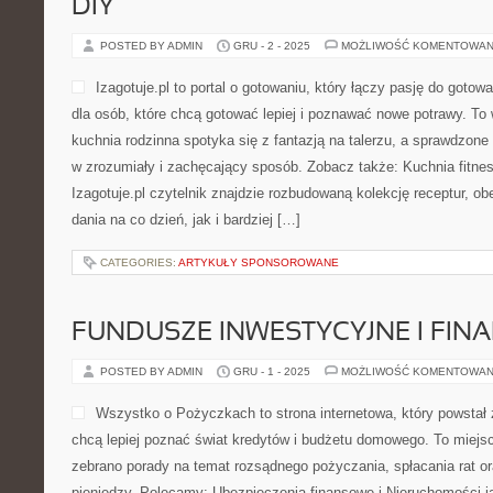
DIY
POSTED BY ADMIN
GRU - 2 - 2025
MOŻLIWOŚĆ KOMENTOWAN
Izagotuje.pl to portal o gotowaniu, który łączy pasję do gotow
dla osób, które chcą gotować lepiej i poznawać nowe potrawy. To 
kuchnia rodzinna spotyka się z fantazją na talerzu, a sprawdzone
w zrozumiały i zachęcający sposób. Zobacz także: Kuchnia fitne
Izagotuje.pl czytelnik znajdzie rozbudowaną kolekcję receptur, o
dania na co dzień, jak i bardziej […]
CATEGORIES:
ARTYKUŁY SPONSOROWANE
FUNDUSZE INWESTYCYJNE I FINA
POSTED BY ADMIN
GRU - 1 - 2025
MOŻLIWOŚĆ KOMENTOWAN
Wszystko o Pożyczkach to strona internetowa, który powstał z
chcą lepiej poznać świat kredytów i budżetu domowego. To miejsc
zebrano porady na temat rozsądnego pożyczania, spłacania rat o
pieniędzy. Polecamy: Ubezpieczenia finansowe i Nieruchomości ja