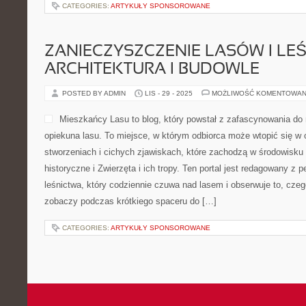
CATEGORIES:
ARTYKUŁY SPONSOROWANE
ZANIECZYSZCZENIE LASÓW I LE
ARCHITEKTURA I BUDOWLE
POSTED BY ADMIN
LIS - 29 - 2025
MOŻLIWOŚĆ KOMENTOWAN
Mieszkańcy Lasu to blog, który powstał z zafascynowania do n
opiekuna lasu. To miejsce, w którym odbiorca może wtopić się w 
stworzeniach i cichych zjawiskach, które zachodzą w środowisku
historyczne i Zwierzęta i ich tropy. Ten portal jest redagowany z 
leśnictwa, który codziennie czuwa nad lasem i obserwuje to, czeg
zobaczy podczas krótkiego spaceru do […]
CATEGORIES:
ARTYKUŁY SPONSOROWANE