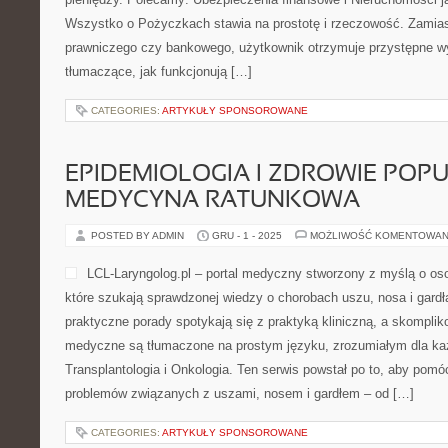
Wszystko o Pożyczkach stawia na prostotę i rzeczowość. Zamia
prawniczego czy bankowego, użytkownik otrzymuje przystępne wyj
tłumaczące, jak funkcjonują […]
CATEGORIES:
ARTYKUŁY SPONSOROWANE
EPIDEMIOLOGIA I ZDROWIE POPU
MEDYCYNA RATUNKOWA
POSTED BY ADMIN
GRU - 1 - 2025
MOŻLIWOŚĆ KOMENTOWAN
LCL-Laryngolog.pl – portal medyczny stworzony z myślą o os
które szukają sprawdzonej wiedzy o chorobach uszu, nosa i gardł
praktyczne porady spotykają się z praktyką kliniczną, a skompli
medyczne są tłumaczone na prostym języku, zrozumiałym dla każ
Transplantologia i Onkologia. Ten serwis powstał po to, aby pom
problemów związanych z uszami, nosem i gardłem – od […]
CATEGORIES:
ARTYKUŁY SPONSOROWANE