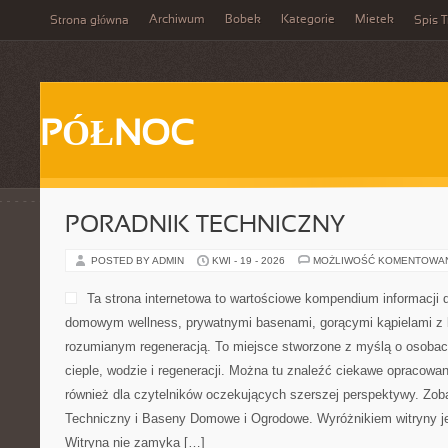
Archiwum
Bobek
Kategorie
Mietek
Strona główna
Spis T
PÓŁNOC
PORADNIK TECHNICZNY
POSTED BY ADMIN
KWI - 19 - 2026
MOŻLIWOŚĆ KOMENTOWA
Ta strona internetowa to wartościowe kompendium informacji dl
domowym wellness, prywatnymi basenami, gorącymi kąpielami z 
rozumianym regeneracją. To miejsce stworzone z myślą o osoba
cieple, wodzie i regeneracji. Można tu znaleźć ciekawe opracowan
również dla czytelników oczekujących szerszej perspektywy. Zob
Techniczny i Baseny Domowe i Ogrodowe. Wyróżnikiem witryny je
Witryna nie zamyka […]