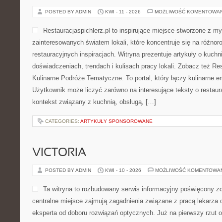
POSTED BY ADMIN
KWI - 11 - 2026
MOŻLIWOŚĆ KOMENTOWA
Restauracjaspichlerz.pl to inspirujące miejsce stworzone z my
zainteresowanych światem lokali, które koncentruje się na różno
restauracyjnych inspiracjach. Witryna prezentuje artykuły o kuchn
doświadczeniach, trendach i kulisach pracy lokali. Zobacz też Re
Kulinarne Podróże Tematyczne. To portal, który łączy kulinarne 
Użytkownik może liczyć zarówno na interesujące teksty o restaura
kontekst związany z kuchnią, obsługą, […]
CATEGORIES:
ARTYKUŁY SPONSOROWANE
VICTORIA
POSTED BY ADMIN
KWI - 10 - 2026
MOŻLIWOŚĆ KOMENTOWA
Ta witryna to rozbudowany serwis informacyjny poświęcony z
centralne miejsce zajmują zagadnienia związane z pracą lekarza o
eksperta od doboru rozwiązań optycznych. Już na pierwszy rzut ok