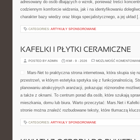
adresowany do osób dbających o wzrok, ponieważ treści koncentr
codziennym komforcie widzenia, jak i na identyfikowaniu dolegliw
charakter bazy wiedzy oraz bloga specjalistycznego, a jej układ [
CATEGORIES:
ARTYKUŁY SPONSOROWANE
KAFELKI I PŁYTKI CERAMICZNE
POSTED BY ADMIN
KWI - 9 - 2026
MOŻLIWOŚĆ KOMENTOWAN
Mars-Net to praktyczna strona internetowa, która skupia się n
przestrzeń, w którym estetyka spotyka się z funkcjonalnością. S
planowaniu atrakcyjnych aranżacji, pokazując różnorodne możli
a także z oknami. To centrum porad dla osób, które szukają sp
mieszkania, domu lub biura. Warto przeczytać: Mars.Net i Kafelki
stronie można znaleźć rozbudowane teksty, które tłumaczą kluc
CATEGORIES:
ARTYKUŁY SPONSOROWANE