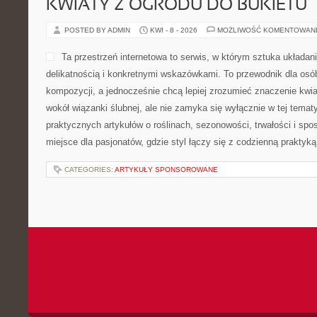
KWIATY Z OGRODU DO BUKIETU
POSTED BY ADMIN
KWI - 8 - 2026
MOŻLIWOŚĆ KOMENTOWAN
Ta przestrzeń internetowa to serwis, w którym sztuka układan
delikatnością i konkretnymi wskazówkami. To przewodnik dla osó
kompozycji, a jednocześnie chcą lepiej zrozumieć znaczenie kwia
wokół wiązanki ślubnej, ale nie zamyka się wyłącznie w tej temat
praktycznych artykułów o roślinach, sezonowości, trwałości i s
miejsce dla pasjonatów, gdzie styl łączy się z codzienną praktyką
CATEGORIES:
ARTYKUŁY SPONSOROWANE