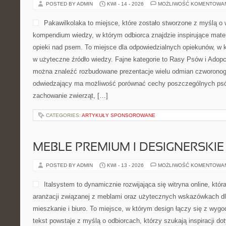
POSTED BY ADMIN
KWI - 14 - 2026
MOŻLIWOŚĆ KOMENTOWA
Pakawilkolaka to miejsce, które zostało stworzone z myślą o w
kompendium wiedzy, w którym odbiorca znajdzie inspirujące mate
opieki nad psem. To miejsce dla odpowiedzialnych opiekunów, w k
w użyteczne źródło wiedzy. Fajne kategorie to Rasy Psów i Adopcj
można znaleźć rozbudowane prezentacje wielu odmian czworonog
odwiedzający ma możliwość porównać cechy poszczególnych psó
zachowanie zwierząt, […]
CATEGORIES:
ARTYKUŁY SPONSOROWANE
MEBLE PREMIUM I DESIGNERSKIE
POSTED BY ADMIN
KWI - 13 - 2026
MOŻLIWOŚĆ KOMENTOWA
Italsystem to dynamicznie rozwijająca się witryna online, która
aranżacji związanej z meblami oraz użytecznych wskazówkach d
mieszkanie i biuro. To miejsce, w którym design łączy się z wyg
tekst powstaje z myślą o odbiorcach, którzy szukają inspiracji dot