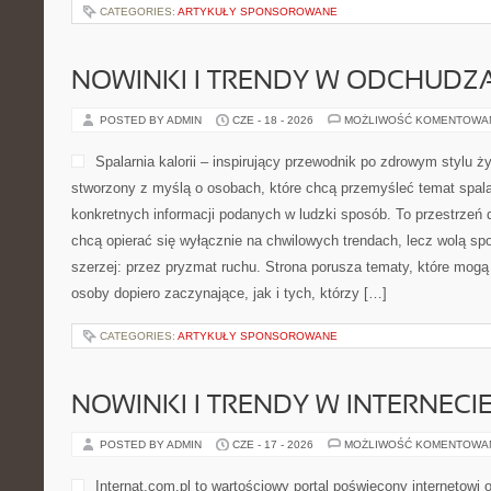
CATEGORIES:
ARTYKUŁY SPONSOROWANE
NOWINKI I TRENDY W ODCHUDZ
POSTED BY ADMIN
CZE - 18 - 2026
MOŻLIWOŚĆ KOMENTOWA
Spalarnia kalorii – inspirujący przewodnik po zdrowym stylu życ
stworzony z myślą o osobach, które chcą przemyśleć temat spalani
konkretnych informacji podanych w ludzki sposób. To przestrzeń d
chcą opierać się wyłącznie na chwilowych trendach, lecz wolą spo
szerzej: przez pryzmat ruchu. Strona porusza tematy, które mog
osoby dopiero zaczynające, jak i tych, którzy […]
CATEGORIES:
ARTYKUŁY SPONSOROWANE
NOWINKI I TRENDY W INTERNECI
POSTED BY ADMIN
CZE - 17 - 2026
MOŻLIWOŚĆ KOMENTOWA
Internat.com.pl to wartościowy portal poświęcony internetowi