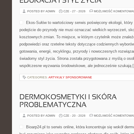
EDUKACJA I STYL ŻYCIA
POSTED BY ADMIN
CZE - 27 - 2026
MOŻLIWOŚĆ KOMENTOWA
Ekos-Sułów to wartościowy serwis poświęcony ekologii, któr
podejście do przyrody nie musi oznaczać wielkich wyrzeczeń, sk
kosztownych zmian. To miejsce, w którym czytelnik może znaleź
podpowiedzi oraz rzetelne teksty dotyczące codziennych wyboró
gotowania, energii, recyklingu, przyrody i nowoczesnych rozwiąza
świadomy styl życia. Strona została przygotowana z myślą o oso
współczesne wyzwania środowiskowe, ale jednocześnie szukają 
CATEGORIES:
ARTYKUŁY SPONSOROWANE
DERMOKOSMETYKI I SKÓRA
PROBLEMATYCZNA
POSTED BY ADMIN
CZE - 20 - 2026
MOŻLIWOŚĆ KOMENTOWA
Bioarp24.pl to serwis online, która koncentruje się wokół d