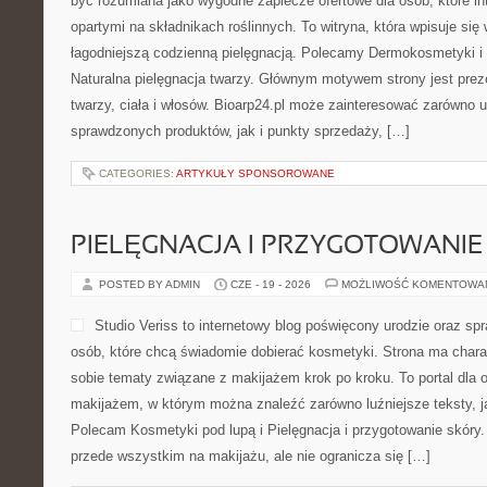
być rozumiana jako wygodne zaplecze ofertowe dla osób, które i
opartymi na składnikach roślinnych. To witryna, która wpisuje się
łagodniejszą codzienną pielęgnacją. Polecamy Dermokosmetyki i 
Naturalna pielęgnacja twarzy. Głównym motywem strony jest pre
twarzy, ciała i włosów. Bioarp24.pl może zainteresować zarówno
sprawdzonych produktów, jak i punkty sprzedaży, […]
CATEGORIES:
ARTYKUŁY SPONSOROWANE
PIELĘGNACJA I PRZYGOTOWANIE
POSTED BY ADMIN
CZE - 19 - 2026
MOŻLIWOŚĆ KOMENTOWA
Studio Veriss to internetowy blog poświęcony urodzie oraz
osób, które chcą świadomie dobierać kosmetyki. Strona ma charak
sobie tematy związane z makijażem krok po kroku. To portal dla
makijażem, w którym można znaleźć zarówno luźniejsze teksty, jak
Polecam Kosmetyki pod lupą i Pielęgnacja i przygotowanie skóry.
przede wszystkim na makijażu, ale nie ogranicza się […]