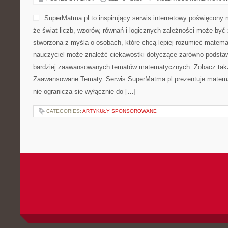
SuperMatma.pl to inspirujący serwis internetowy poświęcony 
że świat liczb, wzorów, równań i logicznych zależności może być 
stworzona z myślą o osobach, które chcą lepiej rozumieć matema
nauczyciel może znaleźć ciekawostki dotyczące zarówno podstaw
bardziej zaawansowanych tematów matematycznych. Zobacz także
Zaawansowane Tematy. Serwis SuperMatma.pl prezentuje matemat
nie ogranicza się wyłącznie do […]
CATEGORIES:
ARTYKUŁY SPONSOROWANE