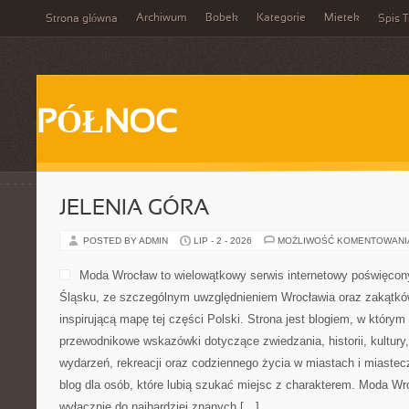
Archiwum
Bobek
Kategorie
Mietek
Strona główna
Spis T
PÓŁNOC
JELENIA GÓRA
POSTED BY ADMIN
LIP - 2 - 2026
MOŻLIWOŚĆ KOMENTOWAN
Moda Wrocław to wielowątkowy serwis internetowy poświęco
Śląsku, ze szczególnym uwzględnieniem Wrocławia oraz zakątków
inspirującą mapę tej części Polski. Strona jest blogiem, w który
przewodnikowe wskazówki dotyczące zwiedzania, historii, kultury, 
wydarzeń, rekreacji oraz codziennego życia w miastach i miaste
blog dla osób, które lubią szukać miejsc z charakterem. Moda Wr
wyłącznie do najbardziej znanych […]