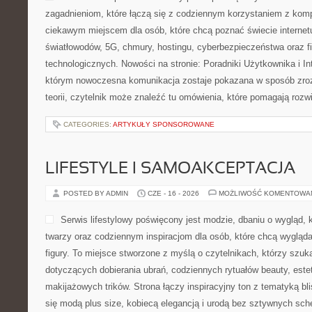
zagadnieniom, które łączą się z codziennym korzystaniem z kom
ciekawym miejscem dla osób, które chcą poznać świecie internet
światłowodów, 5G, chmury, hostingu, cyberbezpieczeństwa oraz 
technologicznych. Nowości na stronie: Poradniki Użytkownika i Int
którym nowoczesna komunikacja zostaje pokazana w sposób zroz
teorii, czytelnik może znaleźć tu omówienia, które pomagają roz
CATEGORIES:
ARTYKUŁY SPONSOROWANE
LIFESTYLE I SAMOAKCEPTACJA
POSTED BY ADMIN
CZE - 16 - 2026
MOŻLIWOŚĆ KOMENTOWA
Serwis lifestylowy poświęcony jest modzie, dbaniu o wygląd
twarzy oraz codziennym inspiracjom dla osób, które chcą wygląda
figury. To miejsce stworzone z myślą o czytelnikach, którzy szuk
dotyczących dobierania ubrań, codziennych rytuałów beauty, estet
makijażowych trików. Strona łączy inspiracyjny ton z tematyką bl
się modą plus size, kobiecą elegancją i urodą bez sztywnych s