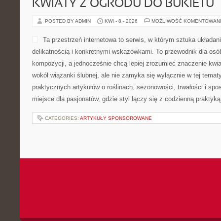
KWIATY Z OGRODU DO BUKIETU
POSTED BY ADMIN
KWI - 8 - 2026
MOŻLIWOŚĆ KOMENTOWAN
Ta przestrzeń internetowa to serwis, w którym sztuka układan
delikatnością i konkretnymi wskazówkami. To przewodnik dla osó
kompozycji, a jednocześnie chcą lepiej zrozumieć znaczenie kwia
wokół wiązanki ślubnej, ale nie zamyka się wyłącznie w tej temat
praktycznych artykułów o roślinach, sezonowości, trwałości i s
miejsce dla pasjonatów, gdzie styl łączy się z codzienną praktyką
CATEGORIES:
ARTYKUŁY SPONSOROWANE