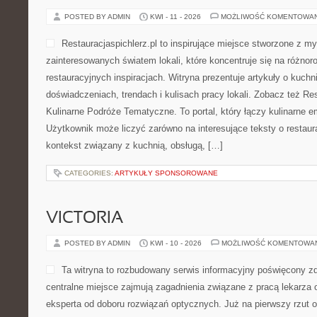
POSTED BY ADMIN
KWI - 11 - 2026
MOŻLIWOŚĆ KOMENTOWA
Restauracjaspichlerz.pl to inspirujące miejsce stworzone z my
zainteresowanych światem lokali, które koncentruje się na różno
restauracyjnych inspiracjach. Witryna prezentuje artykuły o kuchn
doświadczeniach, trendach i kulisach pracy lokali. Zobacz też Re
Kulinarne Podróże Tematyczne. To portal, który łączy kulinarne 
Użytkownik może liczyć zarówno na interesujące teksty o restaura
kontekst związany z kuchnią, obsługą, […]
CATEGORIES:
ARTYKUŁY SPONSOROWANE
VICTORIA
POSTED BY ADMIN
KWI - 10 - 2026
MOŻLIWOŚĆ KOMENTOWA
Ta witryna to rozbudowany serwis informacyjny poświęcony z
centralne miejsce zajmują zagadnienia związane z pracą lekarza o
eksperta od doboru rozwiązań optycznych. Już na pierwszy rzut ok