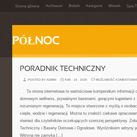
Archiwum
Bobek
Kategorie
Mietek
Strona główna
Spis T
PÓŁNOC
PORADNIK TECHNICZNY
POSTED BY ADMIN
KWI - 19 - 2026
MOŻLIWOŚĆ KOMENTOWA
Ta strona internetowa to wartościowe kompendium informacji dl
domowym wellness, prywatnymi basenami, gorącymi kąpielami z 
rozumianym regeneracją. To miejsce stworzone z myślą o osoba
cieple, wodzie i regeneracji. Można tu znaleźć ciekawe opracowan
również dla czytelników oczekujących szerszej perspektywy. Zob
Techniczny i Baseny Domowe i Ogrodowe. Wyróżnikiem witryny je
Witryna nie zamyka […]