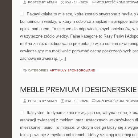
POSTED BY ADMIN
KWI - 14 - 2026
MOŻLIWOŚĆ KOMENTOWA
Pakawilkolaka to miejsce, które zostało stworzone z myślą o w
kompendium wiedzy, w którym odbiorca znajdzie inspirujące mate
opieki nad psem. To miejsce dla odpowiedzialnych opiekunów, w k
w użyteczne źródło wiedzy. Fajne kategorie to Rasy Psów i Adopcj
można znaleźć rozbudowane prezentacje wielu odmian czworonog
odwiedzający ma możliwość porównać cechy poszczególnych psó
zachowanie zwierząt, […]
CATEGORIES:
ARTYKUŁY SPONSOROWANE
MEBLE PREMIUM I DESIGNERSKIE
POSTED BY ADMIN
KWI - 13 - 2026
MOŻLIWOŚĆ KOMENTOWA
Italsystem to dynamicznie rozwijająca się witryna online, która
aranżacji związanej z meblami oraz użytecznych wskazówkach d
mieszkanie i biuro. To miejsce, w którym design łączy się z wyg
tekst powstaje z myślą o odbiorcach, którzy szukają inspiracji dot