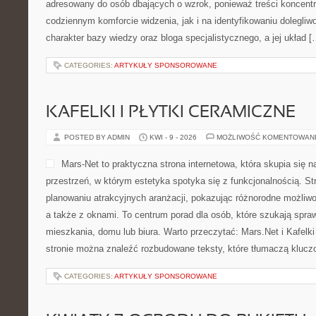
adresowany do osób dbających o wzrok, ponieważ treści koncentr
codziennym komforcie widzenia, jak i na identyfikowaniu dolegliw
charakter bazy wiedzy oraz bloga specjalistycznego, a jej układ [
CATEGORIES:
ARTYKUŁY SPONSOROWANE
KAFELKI I PŁYTKI CERAMICZNE
POSTED BY ADMIN
KWI - 9 - 2026
MOŻLIWOŚĆ KOMENTOWAN
Mars-Net to praktyczna strona internetowa, która skupia się n
przestrzeń, w którym estetyka spotyka się z funkcjonalnością. S
planowaniu atrakcyjnych aranżacji, pokazując różnorodne możli
a także z oknami. To centrum porad dla osób, które szukają sp
mieszkania, domu lub biura. Warto przeczytać: Mars.Net i Kafelki
stronie można znaleźć rozbudowane teksty, które tłumaczą kluc
CATEGORIES:
ARTYKUŁY SPONSOROWANE