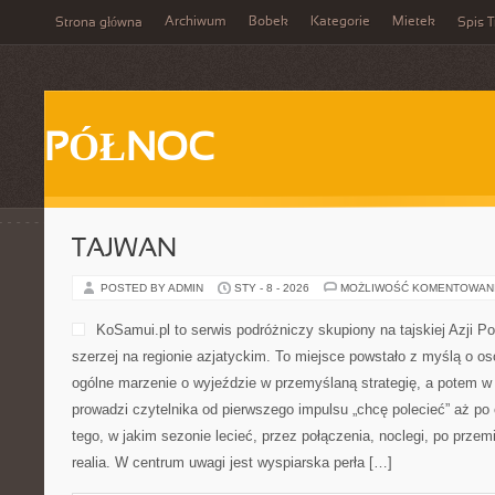
Archiwum
Bobek
Kategorie
Mietek
Strona główna
Spis T
PÓŁNOC
TAJWAN
POSTED BY ADMIN
STY - 8 - 2026
MOŻLIWOŚĆ KOMENTOWAN
KoSamui.pl to serwis podróżniczy skupiony na tajskiej Azji P
szerzej na regionie azjatyckim. To miejsce powstało z myślą o o
ogólne marzenie o wyjeździe w przemyślaną strategię, a potem w
prowadzi czytelnika od pierwszego impulsu „chcę polecieć” aż po
tego, w jakim sezonie lecieć, przez połączenia, noclegi, po przem
realia. W centrum uwagi jest wyspiarska perła […]