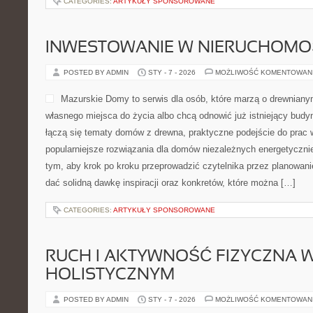
CATEGORIES:
ARTYKUŁY SPONSOROWANE
INWESTOWANIE W NIERUCHOMO
POSTED BY ADMIN
STY - 7 - 2026
MOŻLIWOŚĆ KOMENTOWAN
Mazurskie Domy to serwis dla osób, które marzą o drewniany
własnego miejsca do życia albo chcą odnowić już istniejący budyn
łączą się tematy domów z drewna, praktyczne podejście do prac
popularniejsze rozwiązania dla domów niezależnych energetycznie
tym, aby krok po kroku przeprowadzić czytelnika przez planowanie
dać solidną dawkę inspiracji oraz konkretów, które można […]
CATEGORIES:
ARTYKUŁY SPONSOROWANE
RUCH I AKTYWNOŚĆ FIZYCZNA W
HOLISTYCZNYM
POSTED BY ADMIN
STY - 7 - 2026
MOŻLIWOŚĆ KOMENTOWAN