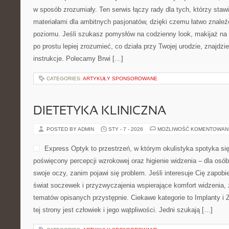
w sposób zrozumiały. Ten serwis łączy rady dla tych, którzy stawi
materiałami dla ambitnych pasjonatów, dzięki czemu łatwo znale
poziomu. Jeśli szukasz pomysłów na codzienny look, makijaż na 
po prostu lepiej zrozumieć, co działa przy Twojej urodzie, znajdzie
instrukcje. Polecamy Brwi […]
CATEGORIES:
ARTYKUŁY SPONSOROWANE
DIETETYKA KLINICZNA
POSTED BY ADMIN
STY - 7 - 2026
MOŻLIWOŚĆ KOMENTOWAN
Express Optyk to przestrzeń, w którym okulistyka spotyka się
poświęcony percepcji wzrokowej oraz higienie widzenia – dla osób
swoje oczy, zanim pojawi się problem. Jeśli interesuje Cię zapobi
świat soczewek i przyzwyczajenia wspierające komfort widzenia,
tematów opisanych przystępnie. Ciekawe kategorie to Implanty i
tej strony jest człowiek i jego wątpliwości. Jedni szukają […]