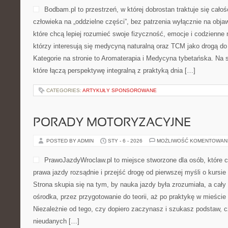
Bodbam.pl to przestrzeń, w której dobrostan traktuje się całoś
człowieka na „oddzielne części”, bez patrzenia wyłącznie na obja
które chcą lepiej rozumieć swoje fizyczność, emocje i codzienne 
którzy interesują się medycyną naturalną oraz TCM jako drogą d
Kategorie na stronie to Aromaterapia i Medycyna tybetańska. Na st
które łączą perspektywę integralną z praktyką dnia […]
CATEGORIES:
ARTYKUŁY SPONSOROWANE
PORADY MOTORYZACYJNE
POSTED BY ADMIN
STY - 6 - 2026
MOŻLIWOŚĆ KOMENTOWAN
PrawoJazdyWroclaw.pl to miejsce stworzone dla osób, które 
prawa jazdy rozsądnie i przejść drogę od pierwszej myśli o kursi
Strona skupia się na tym, by nauka jazdy była zrozumiała, a cał
ośrodka, przez przygotowanie do teorii, aż po praktykę w mieście 
Niezależnie od tego, czy dopiero zaczynasz i szukasz podstaw, cz
nieudanych […]