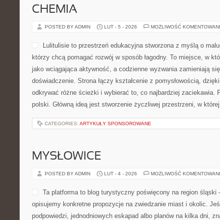
CHEMIA
POSTED BY ADMIN
LUT - 5 - 2026
MOŻLIWOŚĆ KOMENTOWAN
Lulitulisie to przestrzeń edukacyjna stworzona z myślą o mal
którzy chcą pomagać rozwój w sposób łagodny. To miejsce, w kt
jako wciągająca aktywność, a codzienne wyzwania zamieniają si
doświadczenie. Strona łączy kształcenie z pomysłowością, dzię
odkrywać różne ścieżki i wybierać to, co najbardziej zaciekawia.
polski. Główną ideą jest stworzenie życzliwej przestrzeni, w któr
CATEGORIES:
ARTYKUŁY SPONSOROWANE
MYSŁOWICE
POSTED BY ADMIN
LUT - 4 - 2026
MOŻLIWOŚĆ KOMENTOWAN
Ta platforma to blog turystyczny poświęcony na region śląski 
opisujemy konkretne propozycje na zwiedzanie miast i okolic. Jeś
podpowiedzi, jednodniowych eskapad albo planów na kilka dni, zn