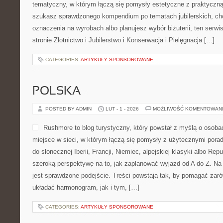
tematyczny, w którym łączą się pomysły estetyczne z praktyczn
szukasz sprawdzonego kompendium po tematach jubilerskich, chc
oznaczenia na wyrobach albo planujesz wybór biżuterii, ten serwi
stronie Złotnictwo i Jubilerstwo i Konserwacja i Pielęgnacja […]
CATEGORIES:
ARTYKUŁY SPONSOROWANE
POLSKA
POSTED BY ADMIN
LUT - 1 - 2026
MOŻLIWOŚĆ KOMENTOWAN
Rushmore to blog turystyczny, który powstał z myślą o osoba
miejsce w sieci, w którym łączą się pomysły z użytecznymi porad
do słonecznej Iberii, Francji, Niemiec, alpejskiej klasyki albo Repu
szeroką perspektywę na to, jak zaplanować wyjazd od A do Z. N
jest sprawdzone podejście. Treści powstają tak, by pomagać zar
układać harmonogram, jak i tym, […]
CATEGORIES:
ARTYKUŁY SPONSOROWANE