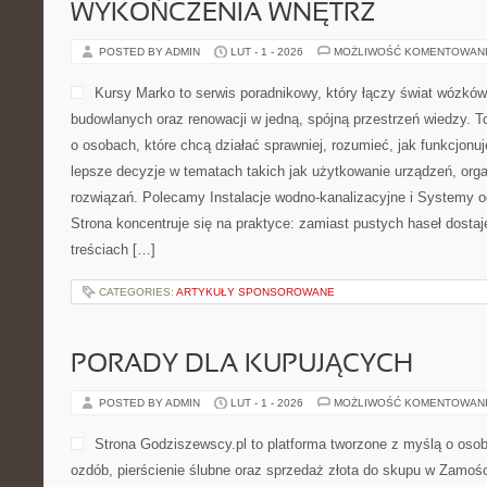
WYKOŃCZENIA WNĘTRZ
POSTED BY ADMIN
LUT - 1 - 2026
MOŻLIWOŚĆ KOMENTOWAN
Kursy Marko to serwis poradnikowy, który łączy świat wózkó
budowlanych oraz renowacji w jedną, spójną przestrzeń wiedzy. 
o osobach, które chcą działać sprawniej, rozumieć, jak funkcjon
lepsze decyzje w tematach takich jak użytkowanie urządzeń, orga
rozwiązań. Polecamy Instalacje wodno-kanalizacyjne i Systemy o
Strona koncentruje się na praktyce: zamiast pustych haseł dosta
treściach […]
CATEGORIES:
ARTYKUŁY SPONSOROWANE
PORADY DLA KUPUJĄCYCH
POSTED BY ADMIN
LUT - 1 - 2026
MOŻLIWOŚĆ KOMENTOWAN
Strona Godziszewscy.pl to platforma tworzone z myślą o osoba
ozdób, pierścienie ślubne oraz sprzedaż złota do skupu w Zamości