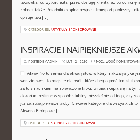
taksówka: od wyboru auta, przez obsługę klienta, aż po ochronę n
Zobacz także Poradniki eksploatacyjne i Transport publiczny i alte
opisuje taxi […]
CATEGORIES:
ARTYKUŁY SPONSOROWANE
INSPIRACJE I NAJPIĘKNIEJSZE A
POSTED BY ADMIN
LUT - 2 - 2026
MOŻLIWOŚĆ KOMENTOWAN
Akwa-Pro to serwis dla akwarystów, w którym akwarystyka je
warsztatowej. To miejsce dla osób, które chcą ogarąć temat zbio
za to z naciskiem na sprawdzone kroki. Strona skupia się na tym
akwarium roślinne w sposób stabilny, niezależnie od tego, czy st
już za sobą pierwsze próby. Ciekawe kategorie dla wszystkich to
Akwaria Biotopowe […]
CATEGORIES:
ARTYKUŁY SPONSOROWANE