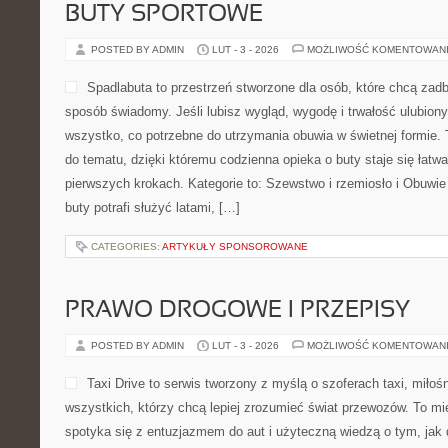
BUTY SPORTOWE
POSTED BY ADMIN
LUT - 3 - 2026
MOŻLIWOŚĆ KOMENTOWAN
Spadlabuta to przestrzeń stworzone dla osób, które chcą zadb
sposób świadomy. Jeśli lubisz wygląd, wygodę i trwałość ulubiony
wszystko, co potrzebne do utrzymania obuwia w świetnej formie.
do tematu, dzięki któremu codzienna opieka o buty staje się łatwa
pierwszych krokach. Kategorie to: Szewstwo i rzemiosło i Obuwie
buty potrafi służyć latami, […]
CATEGORIES:
ARTYKUŁY SPONSOROWANE
PRAWO DROGOWE I PRZEPISY
POSTED BY ADMIN
LUT - 3 - 2026
MOŻLIWOŚĆ KOMENTOWAN
Taxi Drive to serwis tworzony z myślą o szoferach taxi, miłoś
wszystkich, którzy chcą lepiej zrozumieć świat przewozów. To mi
spotyka się z entuzjazmem do aut i użyteczną wiedzą o tym, jak