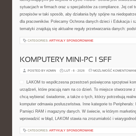
sytuacjach w firmach oraz u specjalistów za compliance. Jej cel t
przepisów w taki sposób, aby działania były spójne na niedopatrz
dla pracowników. Polecamy Ochrona danych dzieci i Edukacja i s
tematyki znajdują się aktualne reguły przetwarzania danych: pod
CATEGORIES:
ARTYKUŁY SPONSOROWANE
KOMPUTERY MINI-PC I SFF
POSTED BY ADMIN
LUT - 6 - 2026
MOŻLIWOŚĆ KOMENTOWAN
LAKOM to współczesna przestrzeń poświęcona sprzętowi ko
urządzeń, które pracują nam na co dzień. To miejsce stworzone z
chcą wybierać świadomie, a także o tych, którzy potrzebują real
komputer odmawia posłuszeństwa. Inne kategorie to Peripherals: 
Pamięci RAM i magazyny danych. W świecie, w którym marketingo
wprowadzić w błąd, LAKOM stawia na zrozumiałość i wiarygodno
CATEGORIES:
ARTYKUŁY SPONSOROWANE