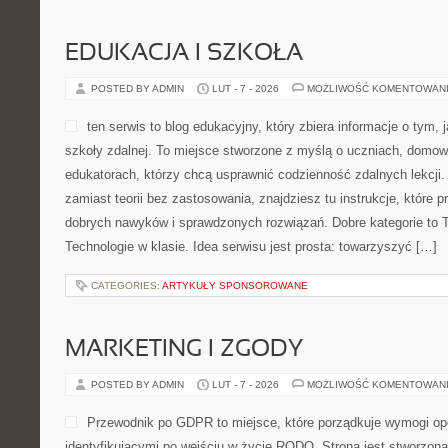
EDUKACJA I SZKOŁA
POSTED BY ADMIN
LUT - 7 - 2026
MOŻLIWOŚĆ KOMENTOWAN
ten serwis to blog edukacyjny, który zbiera informacje o tym, 
szkoły zdalnej. To miejsce stworzone z myślą o uczniach, domo
edukatorach, którzy chcą usprawnić codzienność zdalnych lekcji. J
zamiast teorii bez zastosowania, znajdziesz tu instrukcje, które 
dobrych nawyków i sprawdzonych rozwiązań. Dobre kategorie to Te
Technologie w klasie. Idea serwisu jest prosta: towarzyszyć […]
CATEGORIES:
ARTYKUŁY SPONSOROWANE
MARKETING I ZGODY
POSTED BY ADMIN
LUT - 7 - 2026
MOŻLIWOŚĆ KOMENTOWAN
Przewodnik po GDPR to miejsce, które porządkuje wymogi op
identyfikującymi po wejściu w życie RODO. Strona jest stworzona