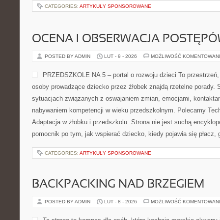
CATEGORIES:
ARTYKUŁY SPONSOROWANE
OCENA I OBSERWACJA POSTĘP
POSTED BY ADMIN
LUT - 9 - 2026
MOŻLIWOŚĆ KOMENTOWAN
PRZEDSZKOLE NA 5 – portal o rozwoju dzieci To przestrzeń,
osoby prowadzące dziecko przez żłobek znajdą rzetelne porady. S
sytuacjach związanych z oswajaniem zmian, emocjami, kontaktam
nabywaniem kompetencji w wieku przedszkolnym. Polecamy Techn
Adaptacja w żłobku i przedszkolu. Strona nie jest suchą encyklop
pomocnik po tym, jak wspierać dziecko, kiedy pojawia się płacz,
CATEGORIES:
ARTYKUŁY SPONSOROWANE
BACKPACKING NAD BRZEGIEM
POSTED BY ADMIN
LUT - 8 - 2026
MOŻLIWOŚĆ KOMENTOWAN