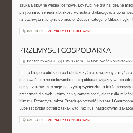
szukają słów na ważną rozmowę. Lovsy.pl nie gra na idealną miło
przypomina, że realna bliskość wyrasta z drobiazgów: z uważnoś
i z zachwytu nad tym, co proste. Zobacz kategorie Miłość i Lęk i
CATEGORIES:
ARTYKUŁY SPONSOROWANE
PRZEMYSŁ I GOSPODARKA
POSTED BY ADMIN
LUT - 5 - 2026
MOŻLIWOŚĆ KOMENTOWAN
To blog o podróżach po Lubelszczyźnie, stworzony z myślą o 
poznawać lokalne ciekawostki i chcą układać wyjazdy w sposób p
opisy szlaków, inspiracje na szybką wycieczkę, a także pomysły 
przestrzeń dla tych, którzy cenią kameralność, ale też dla miłośn
klimatu. Przeczytaj także Przedsiębiorczość i biznes i Gastronomi
Lubelszczyzna potrafi zaskakiwać: raz kusi nastrojowymi zakątk
CATEGORIES:
ARTYKUŁY SPONSOROWANE