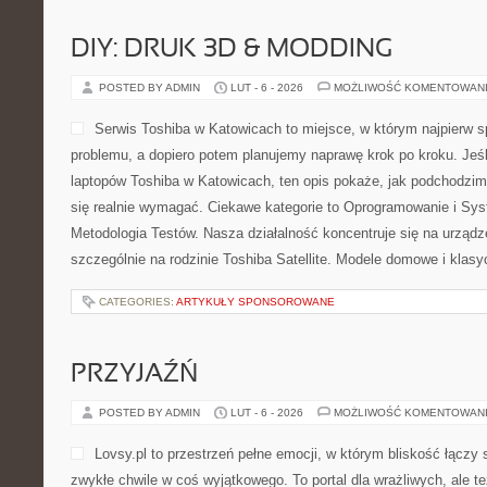
DIY: DRUK 3D & MODDING
POSTED BY ADMIN
LUT - 6 - 2026
MOŻLIWOŚĆ KOMENTOWAN
Serwis Toshiba w Katowicach to miejsce, w którym najpierw
problemu, a dopiero potem planujemy naprawę krok po kroku. Jeśl
laptopów Toshiba w Katowicach, ten opis pokaże, jak podchodzi
się realnie wymagać. Ciekawe kategorie to Oprogramowanie i Sys
Metodologia Testów. Nasza działalność koncentruje się na urząd
szczególnie na rodzinie Toshiba Satellite. Modele domowe i klas
CATEGORIES:
ARTYKUŁY SPONSOROWANE
PRZYJAŹŃ
POSTED BY ADMIN
LUT - 6 - 2026
MOŻLIWOŚĆ KOMENTOWAN
Lovsy.pl to przestrzeń pełne emocji, w którym bliskość łączy 
zwykłe chwile w coś wyjątkowego. To portal dla wrażliwych, ale te