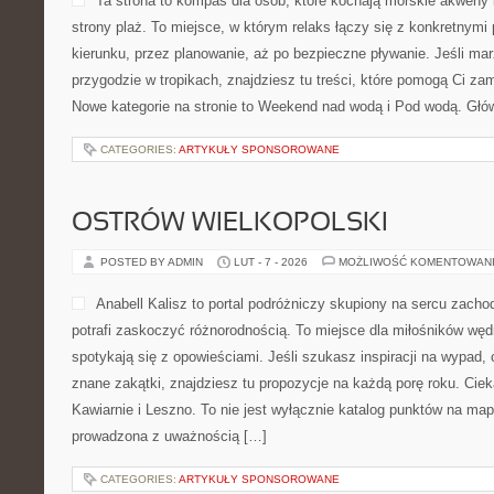
Ta strona to kompas dla osób, które kochają morskie akweny
strony plaż. To miejsce, w którym relaks łączy się z konkretnymi
kierunku, przez planowanie, aż po bezpieczne pływanie. Jeśli ma
przygodzie w tropikach, znajdziesz tu treści, które pomogą Ci za
Nowe kategorie na stronie to Weekend nad wodą i Pod wodą. Głów
CATEGORIES:
ARTYKUŁY SPONSOROWANE
OSTRÓW WIELKOPOLSKI
POSTED BY ADMIN
LUT - 7 - 2026
MOŻLIWOŚĆ KOMENTOWAN
Anabell Kalisz to portal podróżniczy skupiony na sercu zachod
potrafi zaskoczyć różnorodnością. To miejsce dla miłośników wę
spotykają się z opowieściami. Jeśli szukasz inspiracji na wypad,
znane zakątki, znajdziesz tu propozycje na każdą porę roku. Ciek
Kawiarnie i Leszno. To nie jest wyłącznie katalog punktów na map
prowadzona z uważnością […]
CATEGORIES:
ARTYKUŁY SPONSOROWANE