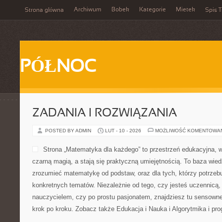
Archiwum
Bobek
Kategorie
Mietek
Strona główna
Spis T
PÓŁNOC
ZADANIA I ROZWIĄZANIA
POSTED BY ADMIN
LUT - 10 - 2026
MOŻLIWOŚĆ KOMENTOWA
Strona „Matematyka dla każdego” to przestrzeń edukacyjna, w 
czarną magią, a stają się praktyczną umiejętnością. To baza wied
zrozumieć matematykę od podstaw, oraz dla tych, którzy potrzebu
konkretnych tematów. Niezależnie od tego, czy jesteś uczennicą
nauczycielem, czy po prostu pasjonatem, znajdziesz tu sensown
krok po kroku. Zobacz także Edukacja i Nauka i Algorytmika i pr